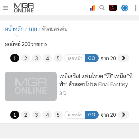
•
หน้าหลัก
หน้าหลัก
เกม
ตัวละครเด่น
•
ทันเหตุการณ์
•
ภาคใต้
ผลลัพธ์ 200 รายการ
•
ภูมิภาค
GO
1
2
3
4
5
จาก 20
•
Online Section
•
บันเทิง
เหลือเชื่อ! แฟนโหวต "วีวี่" เหนือ "ที
•
ผู้จัดการรายวัน
ฟ่า" ตัวละครโปรด Final Fantasy
•
คอลัมนิสต์
3 ปี
•
ละคร
•
CbizReview
GO
1
2
3
4
5
จาก 20
•
Cyber BIZ
•
ผู้จัดกวน