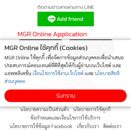
•
Good health & Well-being
ติดตามข่าวสารผ่านทาง LINE
•
Green Innovation & SD
•
Management & HR
•
MGR Live
MGR Online Application
•
Infographic
•
การเมือง
MGR Online ใช้คุกกี้ (Cookies)
•
ท่องเที่ยว
MGR Online ใช้คุกกี้ เพื่อจัดการข้อมูลส่วนบุคคลเพื่อนำเสนอ
ติดตาม MGR Online
•
กีฬา
ประสบการณ์คอนเทนต์ที่ดีที่สุดให้กับผู้อ่านบนเว็บไซต์ และ
•
ต่างประเทศ
แอพพลิเคชั่น
เงื่อนไขการใช้งานเว็บไซต์
และ
นโยบายสิทธิ
ส่วนบุคคล
•
Special Scoop
•
เศรษฐกิจ-ธุรกิจ
รับทราบ
•
จีน
•
ชุมชน-คุณภาพชีวิต
นโยบายความเป็นส่วนตัว
นโยบายการใช้คุกกี้
ข้อกำหนดและเงื่อนไขการใช้บริการ
•
อาชญากรรม
นโยบายการใช้ข้อมูล Facebook
เกี่ยวกับเรา
ติดต่อเรา
•
Motoring