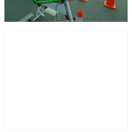
•
Good health & Well-being
•
Green Innovation & SD
•
Management & HR
•
MGR Live
•
Infographic
•
การเมือง
•
ท่องเที่ยว
•
กีฬา
•
ต่างประเทศ
•
Special Scoop
•
เศรษฐกิจ-ธุรกิจ
•
จีน
•
ชุมชน-คุณภาพชีวิต
•
อาชญากรรม
•
Motoring