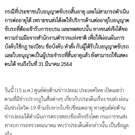
•
เกม
กรณีที่ประชาชนใบอนุญาตขับรถสิ้นอายุ และไม่สามารถดำเนิน
•
วิทยาศาสตร์
การต่ออายุได้ เพราะขนส่งได้งดให้บริการด้านต่ออายุใบอนุญาต
•
SMEs
ขับรถที่ต้องเข้ารับการอบรม และทดสอบนั้น ทางขนส่งจึงได้ขอ
•
หุ้น
ความร่วมมือจากสำนักงานตำรวจแห่งชาติ เพื่อให้ผ่อนผันการ
•
อินโดจีน
บังคับใช้กฎ ระเบียบ ข้อบังคับ คำสั่ง กับผู้ได้รับใบอนุญาตขับรถ
•
กองทุนรวม
และใบอนุญาตเป็นผู้ประจำรถที่สิ้นอายุแล้ว ยังสามารถใช้แสดง
•
Celeb Online
ตนได้ จนถึงวันที่ 31 มีนาคม 2564
•
Factcheck
•
ญี่ปุ่น
•
News1
วันนี้ (15 ม.ค.) ศูนย์ต่อต้านข่าวปลอม ประเทศไทย เปิดเผยว่า
•
Gotomanager
ตามที่มีข่าวปรากฏในสื่อต่างๆ เกี่ยวกับประเด็นเรื่อง ขนส่ง ผ่อน
ผันช่วงโควิด-19 ห้ามจับหากใบขับขี่หมดอายุ ทางศูนย์ต่อต้าน
ข่าวปลอมได้ดำเนินการตรวจสอบข้อเท็จจริงโดย กรมการขนส่ง
ทางบก กระทรวงคมนาคม พบว่าประเด็นดังกล่าวนั้น เป็นข้อมูล
จริง