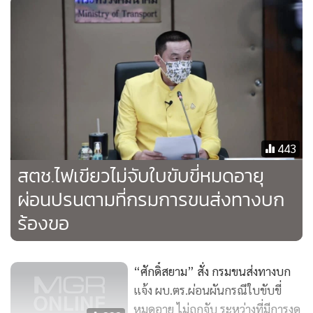
443
สตช.ไฟเขียวไม่จับใบขับขี่หมดอายุ
ผ่อนปรนตามที่กรมการขนส่งทางบก
ร้องขอ
“ศักดิ์สยาม” สั่ง กรมขนส่งทางบก
แจ้ง ผบ.ตร.ผ่อนผันกรณีใบขับขี่
หมดอายุ ไม่ถูกจับ ระหว่างที่มีการงด