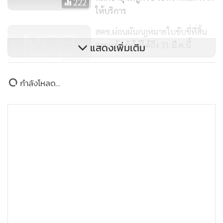
222
ให้บริการ
สตช.ผ่อนผันกฎหมายใบขับขี่ที่สิ้น
อายุแล้ว ยังใช้ได้ถึง 31 มี.ค.นี้
แสดงเพิ่มเติม
107
กำลังโหลด...
สมุทรสาครสั่งระงับเดินรถโดยสารฯ
ในจังหวัดชั่วคราว หวังคุมโควิด-19
208
MGR Online ใช้คุกกี้ (Cookies)
MGR Online ใช้คุกกี้ เพื่อจัดการข้อมูลส่วนบุคคลเพื่อนำเสนอ
ประสบการณ์คอนเทนต์ที่ดีที่สุดให้กับผู้อ่านบนเว็บไซต์ และ
แอพพลิเคชั่น
เงื่อนไขการใช้งานเว็บไซต์
และ
นโยบายสิทธิ
ส่วนบุคคล
รับทราบ