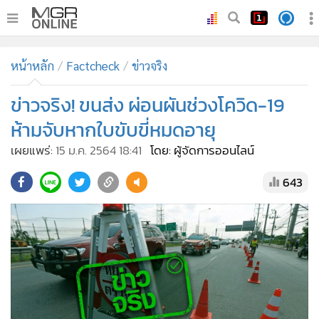
•
หน้าหลัก
หน้าหลัก
Factcheck
ข่าวจริง
•
ทันเหตุการณ์
•
ข่าวจริง! ขนส่ง ผ่อนผันช่วงโควิด-19
ภาคใต้
•
ภูมิภาค
ห้ามจับหากใบขับขี่หมดอายุ
•
Online Section
เผยแพร่:
15 ม.ค. 2564 18:41
โดย: ผู้จัดการออนไลน์
•
บันเทิง
643
•
ผู้จัดการรายวัน
•
คอลัมนิสต์
•
ละคร
•
CbizReview
•
Cyber BIZ
•
ผู้จัดกวน