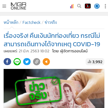
•
หน้าหลัก
หน้าหลัก
Factcheck
ข่าวจริง
•
ทันเหตุการณ์
•
เรื่องจริง! คืนเงินนักท่องเที่ยว กรณีไม่
ภาคใต้
•
ภูมิภาค
สามารถเดินทางได้จากเหตุ COVID-19
•
Online Section
เผยแพร่:
21 มี.ค. 2563 18:02
โดย: ผู้จัดการออนไลน์
•
บันเทิง
3,992
•
ผู้จัดการรายวัน
•
คอลัมนิสต์
•
ละคร
•
CbizReview
•
Cyber BIZ
•
ผู้จัดกวน