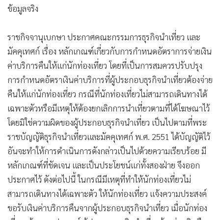
ข้อมูลจริง
•
เกม
•
วิทยาศาสตร์
ราชกิจจานุเบกษา ประกาศคณะกรรมการธุรกิจนำเที่ยว และ
•
SMEs
มัคคุเทศก์ เรื่อง หลักเกณฑ์เกี่ยวกับการกำหนดอัตราการจ่ายเงิน
•
หุ้น
ค่าบริการคืนให้แก่นักท่องเที่ยว โดยที่เป็นการสมควรปรับปรุง
•
อินโดจีน
การกำหนดอัตราเงินค่าบริการที่ผู้ประกอบธุรกิจนำเที่ยวต้องจ่าย
•
กองทุนรวม
คืนให้แก่นักท่องเที่ยว กรณีที่นักท่องเที่ยวไม่สามารถเดินทางได้
•
Celeb Online
เฉพาะตัวหรือมีเหตุให้ต้องยกเลิกการนำเที่ยวตามที่ได้โฆษณาไว้
•
Factcheck
โดยมิใช่ความผิดของผู้ประกอบธุรกิจนำเที่ยว เป็นไปตามที่พระ
•
ญี่ปุ่น
ราชบัญญัติธุรกิจนำเที่ยวและมัคคุเทศก์ พ.ศ. 2551 ได้บัญญัติไว้
•
News1
อันจะทำให้การดำเนินการดังกล่าวเป็นไปด้วยความเรียบร้อย มี
•
Gotomanager
หลักเกณฑ์ที่ชัดเจน และเป็นประโยชน์แก่ทั้งสองฝ่าย จึงออก
ประกาศไว้ ดังต่อไปนี้ ในกรณีมีเหตุที่ทำให้นักท่องเที่ยวไม่
สามารถเดินทางได้เฉพาะตัว ให้นักท่องเที่ยว แจ้งความประสงค์
ขอรับเงินค่าบริการคืนจากผู้ประกอบธุรกิจนำเที่ยว เมื่อนักท่อง