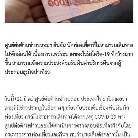
•
Good health & Well-being
•
Green Innovation & SD
•
Management & HR
•
MGR Live
•
Infographic
ศูนย์ต่อต้านข่าวปลอมฯ ยืนยัน นักท่องเที่ยวที่ไม่สามารถเดินทาง
•
การเมือง
ไปพักผ่อนได้ เนื่องการแพร่ระบาดของไวรัสโควิด-19 ที่กว้างมาก
•
ท่องเที่ยว
ขึ้น สามารถแจ้งความประสงค์ขอรับเงินค่าบริการคืนจากผู้
•
กีฬา
ประกอบธุรกิจนำเที่ยว
•
ต่างประเทศ
•
Special Scoop
•
เศรษฐกิจ-ธุรกิจ
วันนี้ (21 มี.ค.) ศูนย์ต่อต้านข่าวปลอม ประเทศไทย เปิดเผยว่า
•
จีน
ตามที่มีข่าวปรากฏในสื่อต่างๆ เกี่ยวกับประเด็นเรื่อง คืนเงินนัก
•
ชุมชน-คุณภาพชีวิต
ท่องเที่ยว กรณีไม่สามารถเดินทางได้จากเหตุ COVID-19 ทาง
•
อาชญากรรม
ศูนย์ต่อต้านข่าวปลอมได้ดำเนินการตรวจสอบข้อเท็จจริงกับโดย
•
Motoring
กระทรวงการท่องเที่ยวและกีฬา พบว่าประเด็นดังกล่าวนั้น เป็น