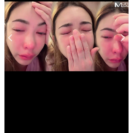
•
Good health & Well-being
•
Green Innovation & SD
•
Management & HR
•
MGR Live
•
Infographic
•
การเมือง
•
ท่องเที่ยว
•
กีฬา
•
ต่างประเทศ
•
Special Scoop
•
เศรษฐกิจ-ธุรกิจ
•
จีน
•
ชุมชน-คุณภาพชีวิต
•
อาชญากรรม
•
Motoring