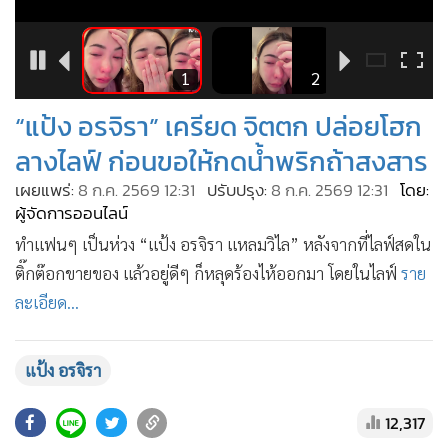
•
เกม
•
วิทยาศาสตร์
6
1
2
•
SMEs
“แป้ง อรจิรา” เครียด จิตตก ปล่อยโฮก
•
หุ้น
ลางไลฟ์ ก่อนขอให้กดน้ำพริกถ้าสงสาร
•
อินโดจีน
•
กองทุนรวม
เผยแพร่:
8 ก.ค. 2569 12:31
ปรับปรุง:
8 ก.ค. 2569 12:31
โดย:
ผู้จัดการออนไลน์
•
Celeb Online
ทำแฟนๆ เป็นห่วง “แป้ง อรจิรา แหลมวิไล” หลังจากที่ไลฟ์สดใน
•
Factcheck
ติ๊กต๊อกขายของ แล้วอยู่ดีๆ ก็หลุดร้องไห้ออกมา โดยในไลฟ์
ราย
•
ญี่ปุ่น
ละเอียด...
•
News1
•
Gotomanager
แป้ง อรจิรา
12,317