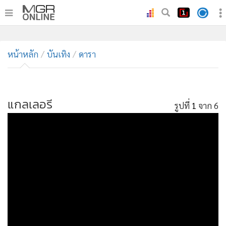
•
หน้าหลัก
หน้าหลัก
บันเทิง
ดารา
•
ทันเหตุการณ์
•
ภาคใต้
•
ภูมิภาค
แกลเลอรี
รูปที่
1
จาก 6
•
Online Section
•
บันเทิง
•
ผู้จัดการรายวัน
•
คอลัมนิสต์
•
ละคร
•
CbizReview
•
Cyber BIZ
•
ผู้จัดกวน