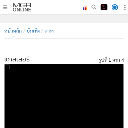
•
หน้าหลัก
หน้าหลัก
บันเทิง
ดารา
•
ทันเหตุการณ์
•
ภาคใต้
•
ภูมิภาค
แกลเลอรี
รูปที่
1
จาก 4
•
Online Section
•
บันเทิง
•
ผู้จัดการรายวัน
•
คอลัมนิสต์
•
ละคร
•
CbizReview
•
Cyber BIZ
•
ผู้จัดกวน