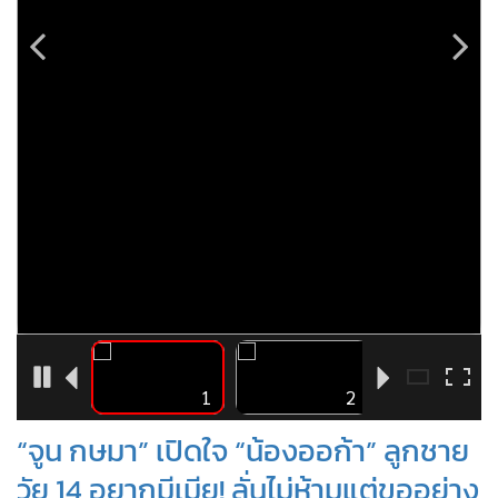
•
Good health & Well-being
•
Green Innovation & SD
•
Management & HR
•
MGR Live
•
Infographic
•
การเมือง
•
ท่องเที่ยว
•
กีฬา
•
ต่างประเทศ
•
Special Scoop
•
เศรษฐกิจ-ธุรกิจ
•
จีน
4
1
2
•
ชุมชน-คุณภาพชีวิต
“จูน กษมา” เปิดใจ “น้องออก้า” ลูกชาย
•
อาชญากรรม
วัย 14 อยากมีเมีย! ลั่นไม่ห้ามแต่ขออย่าง
•
Motoring