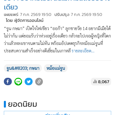
เดียว
•
เกม
เผยแพร่:
7 ก.ค. 2569 19:50
ปรับปรุง:
7 ก.ค. 2569 19:50
•
วิทยาศาสตร์
โดย: ผู้จัดการออนไลน์
•
SMEs
“จูน กษมา” เปิดใจไฟเขียว “ออก้า” ลูกชายวัย 14 อยากมีเมียได้
•
หุ้น
ไม่ว่ากัน แต่ยอมรับว่าห่วงอยู่เรื่องเดียว กลัวจะไปเจอผู้หญิงที่โตก
•
อินโดจีน
ว่าแล้วหลงเขาจนตามไม่ทัน พร้อมอัปเดตธุรกิจหม้อแม่จูนที่
•
กองทุนรวม
ประสบความสำเร็จอย่างดีเยี่ยมในเกาหลี
รายละเอียด...
•
Celeb Online
•
Factcheck
จูน&#8203; กษมา
หม้อแม่จูน
•
ญี่ปุ่น
•
News1
8,067
•
Gotomanager
ยอดนิยม
อ่านเพิ่มเติม