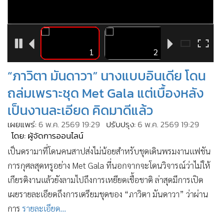
•
Good health & Well-being
•
Green Innovation & SD
•
Management & HR
•
MGR Live
14
1
2
•
Infographic
“ภาวิตา มันดาวา” นางแบบอินเดีย โดน
•
การเมือง
ถล่มเพราะชุด Met Gala แต่เบื้องหลัง
•
ท่องเที่ยว
เป็นงานละเอียด คิดมาดีแล้ว
•
กีฬา
•
ต่างประเทศ
เผยแพร่:
6 พ.ค. 2569 19:29
ปรับปรุง:
6 พ.ค. 2569 19:29
โดย: ผู้จัดการออนไลน์
•
Special Scoop
เป็นดรามาที่โดนคนสาปส่งไม่น้อยสำหรับชุดเดินพรมงานแฟชัน
•
เศรษฐกิจ-ธุรกิจ
การกุศลสุดหรูอย่าง Met Gala ที่นอกจากจะโดนวิจารณ์ว่าไม่ให้
•
จีน
เกียรติงานแล้วยังลามไปถึงการเหยียดเชื้อชาติ ล่าสุดมีการเปิด
•
ชุมชน-คุณภาพชีวิต
เผยรายละเอียดถึงการเตรียมชุดของ “ภาวิตา มันดาวา” ว่าผ่าน
•
อาชญากรรม
การ
รายละเอียด...
•
Motoring