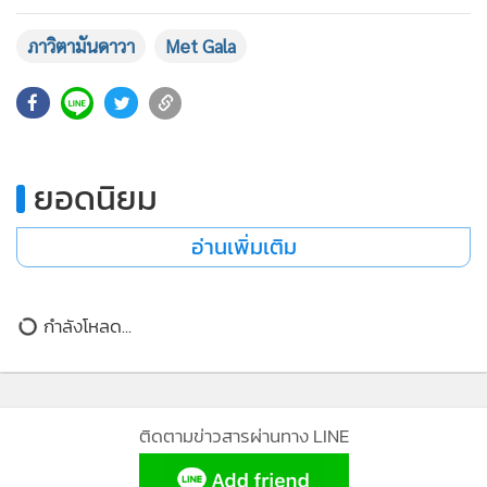
•
เกม
ภาวิตามันดาวา
Met Gala
•
วิทยาศาสตร์
•
SMEs
•
หุ้น
•
อินโดจีน
ยอดนิยม
•
กองทุนรวม
•
Celeb Online
อ่านเพิ่มเติม
•
Factcheck
•
ญี่ปุ่น
•
News1
กำลังโหลด...
•
Gotomanager
ติดตามข่าวสารผ่านทาง LINE