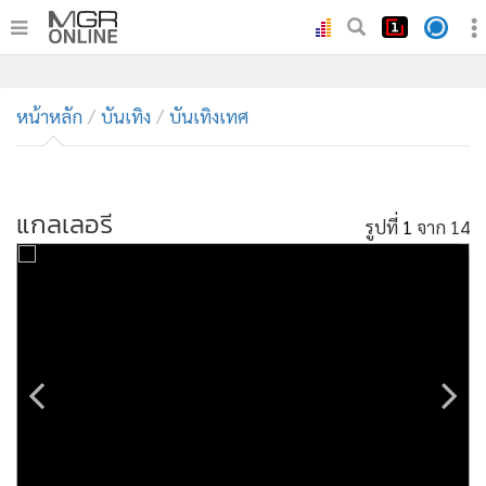
•
หน้าหลัก
•
หน้าหลัก
ทันเหตุการณ์
บันเทิง
บันเทิงเทศ
•
ภาคใต้
•
ภูมิภาค
•
แกลเลอรี
Online Section
รูปที่
1
จาก 14
•
บันเทิง
•
ผู้จัดการรายวัน
•
คอลัมนิสต์
•
ละคร
•
CbizReview
•
Cyber BIZ
•
ผู้จัดกวน