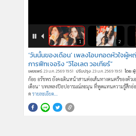
•
อินโดจีน
•
กองทุนรวม
•
Celeb Online
•
Factcheck
•
ญี่ปุ่น
•
News1
•
Gotomanager
4
5
1
2
‘วันนั้นของเดือน’ เพลงโอบกอดหัวใจผู้ห