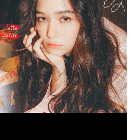
รูปที่
1
จาก 5