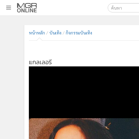
เลือกเครื่องมือท
•
หน้าหลัก
ค้นหา
•
ทันเหตุการณ์
Google
•
ภาคใต้
•
ภูมิภาค
MGR Onl
•
Online Section
ค้นหาขั
•
บันเทิง
•
ผู้จัดการรายวัน
•
คอลัมนิสต์
•
ละคร
•
CbizReview
•
Cyber BIZ
หน้าหลัก
บันเทิง
กิจกรรมบันเทิง
•
ผู้จัดกวน
•
Good health & Well-being
•
Green Innovation & SD