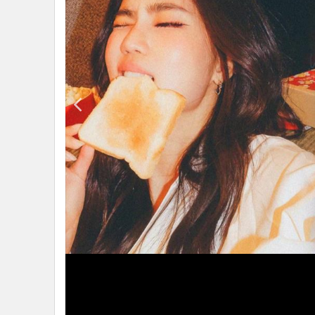
แกลเลอรี
•
Management & HR
•
MGR Live
•
Infographic
•
การเมือง
•
ท่องเที่ยว
•
กีฬา
•
ต่างประเทศ
•
Special Scoop
•
เศรษฐกิจ-ธุรกิจ
•
จีน
•
ชุมชน-คุณภาพชีวิต
•
อาชญากรรม
•
Motoring
•
เกม
•
วิทยาศาสตร์
•
SMEs
•
หุ้น