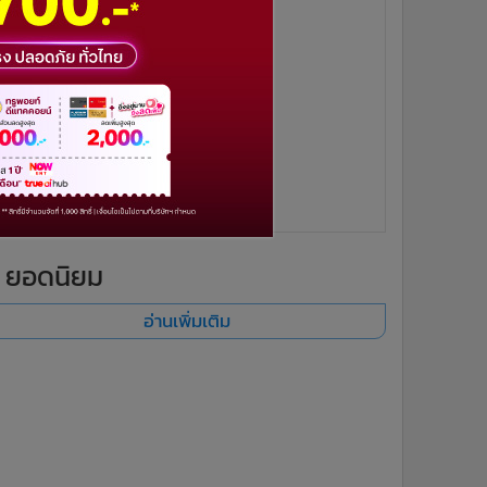
ยอดนิยม
อ่านเพิ่มเติม