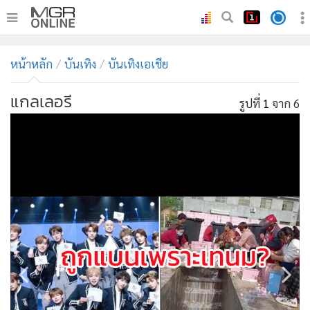
•
หน้าหลัก
หน้าหลัก
บันเทิง
บันเทิงเอเชีย
•
ทันเหตุการณ์
•
ภาคใต้
แกลเลอรี
รูปที่
1
จาก 6
•
ภูมิภาค
•
Online Section
•
บันเทิง
•
ผู้จัดการรายวัน
•
คอลัมนิสต์
•
ละคร
•
CbizReview
•
Cyber BIZ
•
ผู้จัดกวน