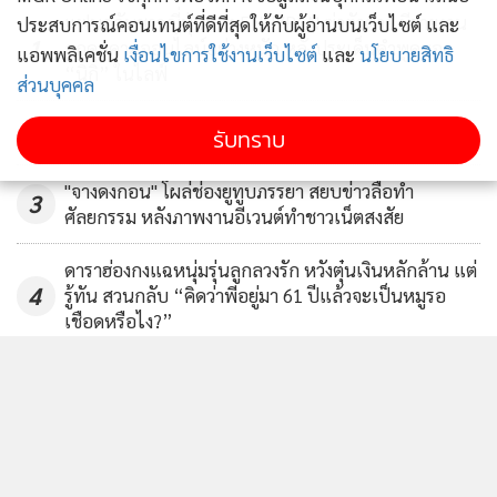
แฟนคลับชาวญี่ปุ่นของ ENHYPEN ฆ่าตัวตาย มีรายงาน
ประสบการณ์คอนเทนต์ที่ดีที่สุดให้กับผู้อ่านบนเว็บไซต์ และ
1
ถูกคุกคามออนไลน์อย่างหนัก หลังประเด็นคำพูดของ
แอพพลิเคชั่น
เงื่อนไขการใช้งานเว็บไซต์
และ
นโยบายสิทธิ
“นิกิ” ในไลฟ์
ส่วนบุคคล
2
รับทราบ
"จางดงกอน" โผล่ช่องยูทูบภรรยา สยบข่าวลือทำ
3
ศัลยกรรม หลังภาพงานอีเวนต์ทำชาวเน็ตสงสัย
ดาราฮ่องกงแฉหนุ่มรุ่นลูกลวงรัก หวังตุ๋นเงินหลักล้าน แต่
4
รู้ทัน สวนกลับ “คิดว่าพี่อยู่มา 61 ปีแล้วจะเป็นหมูรอ
เชือดหรือไง?”
ข่าวอื่นในหมวด