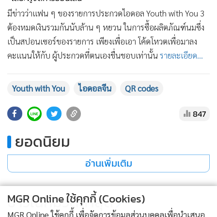
•
เกม
มีข่าวว่าแฟน ๆ ของรายการประกวดไอดอล Youth with You 3
•
วิทยาศาสตร์
ต้องหมดเงินรวมกันนับล้าน ๆ หยวน ในการซื้อผลิตภัณฑ์นมซึ่ง
•
SMEs
เป็นสปอนเซอร์ของรายการ เพียงเพื่อเอา โค้ดโหวตเพื่อมาลง
•
หุ้น
คะแนนให้กับ ผู้ประกวดที่ตนเองชื่นชอบเท่านั้น
รายละเอียด...
•
อินโดจีน
•
กองทุนรวม
Youth with You
ไอดอลจีน
QR codes
•
Celeb Online
847
•
Factcheck
•
ญี่ปุ่น
ยอดนิยม
•
News1
•
Gotomanager
อ่านเพิ่มเติม
MGR Online ใช้คุกกี้ (Cookies)
ข่าวในหมวดล่าสุด
MGR Online ใช้คุกกี้ เพื่อจัดการข้อมูลส่วนบุคคลเพื่อนำเสนอ