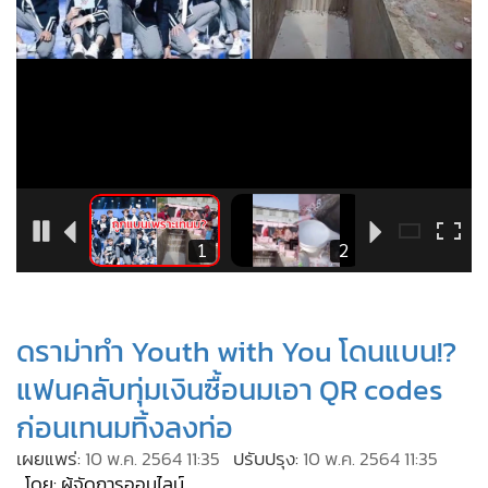
•
Good health & Well-being
•
Green Innovation & SD
•
Management & HR
•
MGR Live
•
Infographic
•
การเมือง
•
ท่องเที่ยว
•
กีฬา
6
1
2
•
ต่างประเทศ
•
Special Scoop
•
เศรษฐกิจ-ธุรกิจ
ดราม่าทำ Youth with You โดนแบน!?
•
จีน
แฟนคลับทุ่มเงินซื้อนมเอา QR codes
•
ชุมชน-คุณภาพชีวิต
ก่อนเทนมทิ้งลงท่อ
•
อาชญากรรม
เผยแพร่:
10 พ.ค. 2564 11:35
ปรับปรุง:
10 พ.ค. 2564 11:35
•
Motoring
โดย: ผู้จัดการออนไลน์