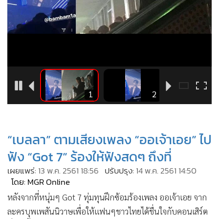
•
Good health & Well-being
•
Green Innovation & SD
•
Management & HR
•
MGR Live
•
Infographic
•
การเมือง
•
ท่องเที่ยว
5
1
2
•
กีฬา
•
ต่างประเทศ
“เบลลา” ตามเสียงเพลง “ออเจ้าเอย” ไป
•
Special Scoop
•
เศรษฐกิจ-ธุรกิจ
ฟัง “Got 7” ร้องให้ฟังสดๆ ถึงที่
•
จีน
เผยแพร่:
13 พ.ค. 2561 18:56
ปรับปรุง:
14 พ.ค. 2561 14:50
โดย: MGR Online
•
ชุมชน-คุณภาพชีวิต
•
หลังจากที่หนุ่มๆ Got 7 ทุ่มทุนฝึกซ้อมร้องเพลง ออเจ้าเอย จาก
อาชญากรรม
ละครบุพเพสันนิวาษเพื่อให้แฟนๆชาวไทยได้ชื่นใจกับคอนเสิร์ต
•
Motoring