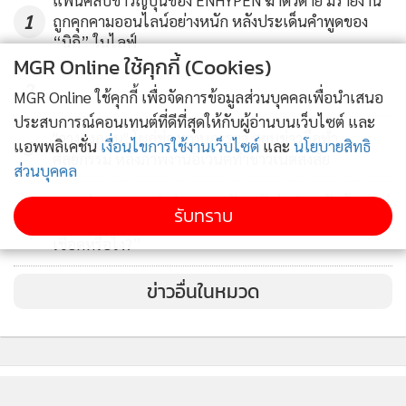
แฟนคลับชาวญี่ปุ่นของ ENHYPEN ฆ่าตัวตาย มีรายงาน
1
ถูกคุกคามออนไลน์อย่างหนัก หลังประเด็นคำพูดของ
“นิกิ” ในไลฟ์
MGR Online ใช้คุกกี้ (Cookies)
2
MGR Online ใช้คุกกี้ เพื่อจัดการข้อมูลส่วนบุคคลเพื่อนำเสนอ
ประสบการณ์คอนเทนต์ที่ดีที่สุดให้กับผู้อ่านบนเว็บไซต์ และ
"จางดงกอน" โผล่ช่องยูทูบภรรยา สยบข่าวลือทำ
แอพพลิเคชั่น
เงื่อนไขการใช้งานเว็บไซต์
และ
นโยบายสิทธิ
3
ศัลยกรรม หลังภาพงานอีเวนต์ทำชาวเน็ตสงสัย
ส่วนบุคคล
ดาราฮ่องกงแฉหนุ่มรุ่นลูกลวงรัก หวังตุ๋นเงินหลักล้าน แต่
รับทราบ
4
รู้ทัน สวนกลับ “คิดว่าพี่อยู่มา 61 ปีแล้วจะเป็นหมูรอ
เชือดหรือไง?”
ข่าวอื่นในหมวด
ติดตามข่าวสารผ่านทาง LINE