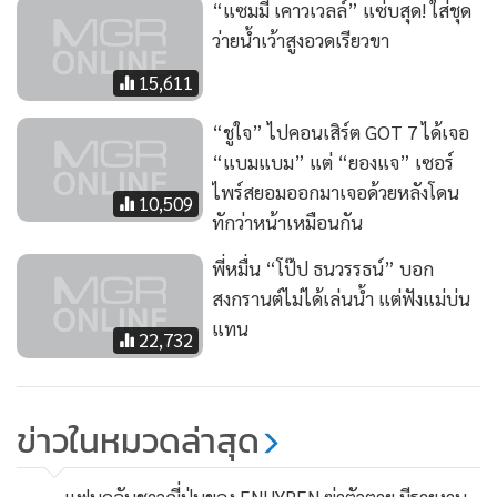
“แซมมี เคาวเวลล์” แซ่บสุด! ใส่ชุด
ว่ายน้ำเว้าสูงอวดเรียวขา
15,611
“ชูใจ” ไปคอนเสิร์ต GOT 7 ได้เจอ
“แบมแบม” แต่ “ยองแจ” เซอร์
ไพร์สยอมออกมาเจอด้วยหลังโดน
10,509
ทักว่าหน้าเหมือนกัน
พี่หมื่น “โป๊ป ธนวรรธน์” บอก
สงกรานต์ไม่ได้เล่นน้ำ แต่ฟังแม่บ่น
แทน
22,732
ข่าวในหมวดล่าสุด