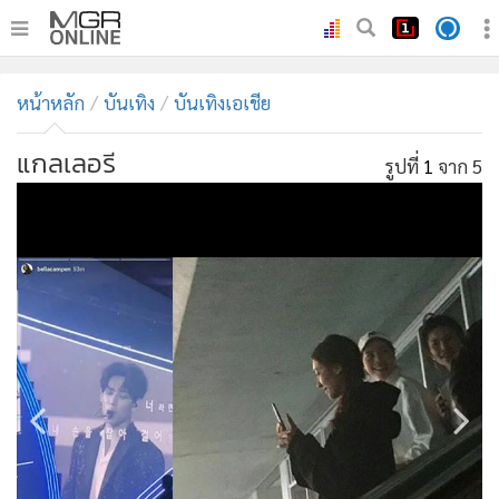
•
หน้าหลัก
หน้าหลัก
บันเทิง
บันเทิงเอเชีย
•
ทันเหตุการณ์
•
ภาคใต้
แกลเลอรี
รูปที่
1
จาก 5
•
ภูมิภาค
•
Online Section
•
บันเทิง
•
ผู้จัดการรายวัน
•
คอลัมนิสต์
•
ละคร
•
CbizReview
•
Cyber BIZ
•
ผู้จัดกวน