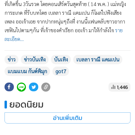
ที่เกิดขึ้น 3วันรวด โดยคอนเสิร์ตวันสุดท้าย ( 14 พ.ค. ) แม่หญิง
•
เกม
การะเกด ที่รับบทโดย เบลลา ราณี แคมเปน ก็โผล่ไปฟังเสียง
•
วิทยาศาสตร์
เพลง ออเจ้าเอย จากปากหนุ่มๆถึงที่ งานนี้แฟนคลับชาวอากา
•
SMEs
เซฟินไปตามๆกัน ที่เจ้าของคำเรียก ออเจ้า มาให้กำลังใจ
ราย
•
หุ้น
ละเอียด...
•
อินโดจีน
•
กองทุนรวม
ข่าว
ข่าวบันเทิง
บันเทิง
เบลลา ราณี แคมเปน
•
Celeb Online
•
Factcheck
แบมแบม กันต์พิมุก
got7
•
ญี่ปุ่น
1,446
•
News1
•
Gotomanager
ยอดนิยม
อ่านเพิ่มเติม