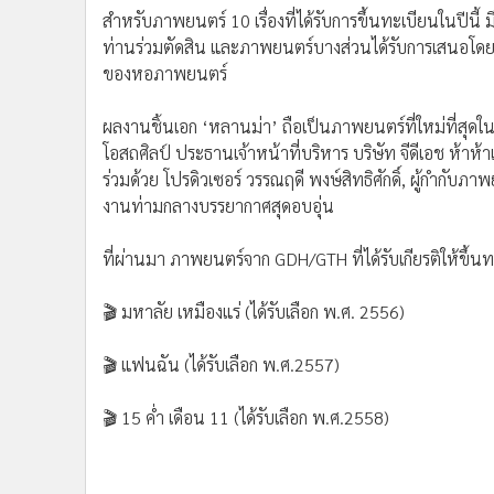
•
อินโดจีน
•
กองทุนรวม
•
Celeb Online
•
Factcheck
เพจ GDH แจ้งข่าวดี ภาพยนตร์เรื่อง
“หลานม่า”
ได้รับเก
มรดกภาพยนตร์ของชาติ ประจำปี 2568 จากการพิจารณา
•
ญี่ปุ่น
คุณค่า ความสำคัญทางประวัติศาสตร์ มีอิทธิพลต่อสังคม วั
•
News1
อนุรักษ์ภาพยนตร์ไทย
•
Gotomanager
สำหรับภาพยนตร์ 10 เรื่องที่ได้รับการขึ้นทะเบียนในป
ท่านร่วมตัดสิน และภาพยนตร์บางส่วนได้รับการเสนอโดย
ของหอภาพยนตร์
ผลงานชิ้นเอก ‘หลานม่า’ ถือเป็นภาพยนตร์ที่ใหม่ที่สุดในบร
โอสถศิลป์ ประธานเจ้าหน้าที่บริหาร บริษัท จีดีเอช ห้า
ร่วมด้วย โปรดิวเซอร์ วรรณฤดี พงษ์สิทธิศักดิ์, ผู้กำกับ
งานท่ามกลางบรรยากาศสุดอบอุ่น
ที่ผ่านมา ภาพยนตร์จาก GDH/GTH ที่ได้รับเกียรติให้ขึ