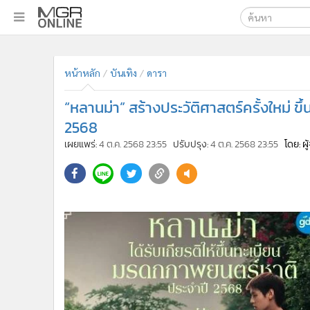
เลือกเครื่องมือท
•
หน้าหลัก
ค้นหา
•
ทันเหตุการณ์
Google
•
ภาคใต้
•
ภูมิภาค
MGR Onl
•
Online Section
ค้นหาขั
•
บันเทิง
•
ผู้จัดการรายวัน
•
คอลัมนิสต์
•
ละคร
•
CbizReview
•
Cyber BIZ
หน้าหลัก
บันเทิง
ดารา
•
ผู้จัดกวน
“หลานม่า” สร้างประวัติศาสตร์ครั้งใหม่
•
Good health & Well-being
•
Green Innovation & SD
2568