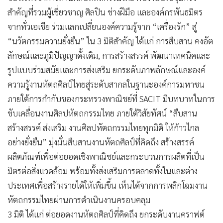
สำคัญที่รวมผู้เชี่ยวชาญ ศิลปิน ช่างฝีมือ และองค์กรพันธมิตร
จากทั่วเอเชีย ร่วมแลกเปลี่ยนองค์ความรู้จาก “เครื่องรัก” สู่
“นวัตกรรมความยั่งยืน” ใน 3 มิติสำคัญ ได้แก่ การสืบสาน คงอัต
ลักษณ์และภูมิปัญญาดั้งเดิม, การสร้างสรรค์ พัฒนาเทคนิคและ
รูปแบบร่วมสมัยและการส่งเสริม ยกระดับภาพลักษณ์และองค์
ความรู้งานหัตถศิลป์ไทยสู่ระดับสากลในฐานะองค์การมหาชน
ภายใต้การกำกับของกระทรวงพาณิชย์ที่ SACIT มีบทบาทในการ
ขับเคลื่อนงานศิลปหัตถกรรมไทย ภายใต้วิสัยทัศน์ “สืบสาน
สร้างสรรค์ ส่งเสริม งานศิลปหัตถกรรมไทยทุกมิติ ให้ก้าวไกล
อย่างยั่งยืน” มุ่งมั่นสืบสานงานหัตถศิลป์ที่คิดถึง สร้างสรรค์
ผลิตภัณฑ์เพื่อต่อยอดเชิงพาณิชย์และกระบวนการผลิตที่เป็น
มิตรต่อสิ่งแวดล้อม พร้อมทั้งส่งเสริมการตลาดทั้งในและต่าง
ประเทศเพื่อสร้างรายได้ให้เพิ่มขึ้น เห็นได้จากการพลิกโฉมงาน
หัตถกรรมไทยผ่านการดำเนินงานครอบคลุม
3 มิติ ได้แก่ ต่อยอดงานหัตถศิลป์ที่คิดถึง ยกระดับงานคราฟต์