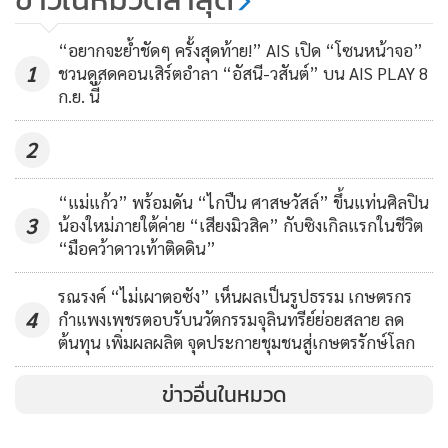
“SACIT Concept 2025” สืบสาน
เวทีเสวนาและการนำเสนอผลงานจากผู้เชี่ยวชาญจาก 9 ประเทศ
สร้างสรรค์ ส่งเสริม งานศิลป
“อยากจะย้ำชัดๆ ครั้งสุดท้าย!” AIS เปิด “โซนหน้าจอ”
102
ในภูมิภาคอาเซียน เอเชีย และยุโรป แบ่งเป็นหน่วยงาน และ
1
หัตถกรรมไทยในทุกมิติ
ชวนดูสดคอนเสิร์ตอำลา “อัสนี-วสันต์” บน AIS PLAY 8
องค์กรพันธมิตรจากต่างประเทศ 4 ประเทศ ได้แก่ สิงคโปร์
ก.ย. นี้
นายกฯ ‘แพทองธาร’ ชูไทยผู้นำ
มาเลเซีย เกาหลีใต้ และออสเตรีย ร่วมถึงศิลปินและช่างฝีมือ จาก
จริยธรรม AI บนเวทีโลก! “The 3rd
5 ประเทศ ได้แก่ ญี่ปุ่น จีน เวียดนาม เมียนมาร์ และ สปป.ลาว
2
UNESCO Global Forum on the
ร่วมด้วยการบรรยายพิเศษจาก 4 นักสร้างสรรค์ศิลปินและเป็นผู้
84
Ethics of AI 2025” ดัน AIGPC เป็น
“แม่แก้ว” พร้อมดัน “ไกปืน ศาสษวัสล์” ขึ้นแท่นศิลปิน
อยู่เบื้องหลังการขับเคลื่อนงานศิลปะหัตถกรรมไทยระดับ
ศูนย์ธรรมาภิบาล AI แห่งแรกใน
3
น้องใหม่ภายใต้ค่าย “เสียงมิวสิค” กับซิงเกิลแรกในชีวิต
นานาชาติ ได้แก่ คุณวิชดา สีตกะลิน (Jim Thompson), คุณรัฐ
“มือคว้าดาวเท้าติดดิน”
เอเชีย
เปลี่ยนสุข (สัมผัสแกลเลอรี), คุณธีรชัย ศุภเมธีกูลวัฒน์ (Qualy
Design) และ คุณอรช บุญ-หลง (Greater Chiang Mai)
รณรงค์ “ไม่เผาตอซัง” เห็นผลเป็นรูปธรรม เกษตรกร
4
กำแพงเพชรตอบรับนวัตกรรมจุลินทรีย์ย่อยสลาย ลด
ต้นทุน เพิ่มผลผลิต จุดประกายชุมชนสู่เกษตรรักษ์โลก
หนึ่งในตัวอย่างของไฮไลต์ คือการบรรยายพิเศษระดับนานาชาติ
ว่าด้วย "เครื่องรัก" นำเสนอองค์ความรู้จากผู้ทรงคุณวุฒิด้าน
ข่าวอื่นในหมวด
เครื่องรักจาก 7 ประเทศ ในหัวข้อ “Craft Ecologies: Materials,
Communities, and Wisdom” เพื่อร่วมแลกเปลี่ยนมุมมอง เรื่อง