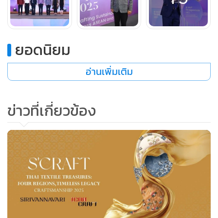
เข้าร่วมพูดคุยถึงแนวทางการขับเคลื่อนสู่ความยั่งยืนในอนาคต
Symposium ครั้งนี้จึงไม่ใช่แค่การนำเสนอผลงานวิชาการในรูป
แบบเอกสารเท่านั้น แต่ได้รวมไปถึงการแสดงผลงานสร้างสรรค์
ยอดนิยม
จากช่างรุ่นใหม่ การนำเสนอผลงานสะสมหายากที่เปิดให้ชมเป็น
ครั้งพิเศษ ซึ่งรวมถึงงานเครื่องรักจากต่างประเทศด้วย ถือเป็น
อ่านเพิ่มเติม
โอกาสที่หาได้ยากยิ่ง”
ข่าวที่เกี่ยวข้อง
โดยไฮไลต์ของงานที่จะเกิดขึ้น อาทิ การได้รับเกียรติจาก Dr.
Feng Jing แห่ง UNESCO ที่จะร่วมชี้ให้เห็นถึง “หัตถกรรม” ใน
ฐานะโครงสร้างวัฒนธรรมของอาเซียน ร่วมด้วยพิธีมอบรางวัล
เชิดชูเกียรติผู้สร้างสรรค์งานศิลปหัตถกรรมไทย ประจำปี 2568
ใน 3 สาขา รวม 30 ท่าน ได้แก่ ครูศิลป์ของแผ่นดิน, ครูช่างศิลป
หัตถกรรม และทายาทช่างศิลปหัตถกรรม เพื่อเป็นขวัญและ
กำลังใจให้กับผู้สืบสานงานหัตถศิลป์