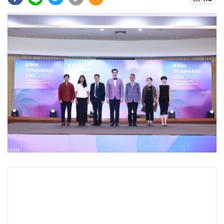
•
Good health & Well-being
•
Green Innovation & SD
•
Management & HR
•
MGR Live
•
Infographic
•
การเมือง
•
ท่องเที่ยว
•
กีฬา
•
ต่างประเทศ
•
Special Scoop
•
เศรษฐกิจ-ธุรกิจ
•
จีน
•
ชุมชน-คุณภาพชีวิต
•
อาชญากรรม
•
Motoring