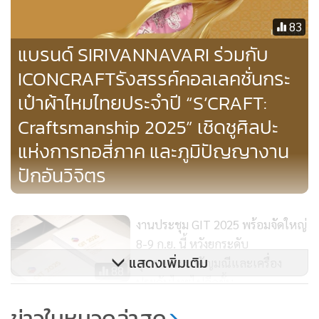
83
แบรนด์ SIRIVANNAVARI ร่วมกับ
ICONCRAFTรังสรรค์คอลเลคชั่นกระ
เป๋าผ้าไหมไทยประจำปี “S’CRAFT:
Craftsmanship 2025” เชิดชูศิลปะ
แห่งการทอสี่ภาค และภูมิปัญญางาน
ปักอันวิจิตร
งานประชุม GIT 2025 พร้อมจัดใหญ่
8-9 ก.ย. นี้ หวังยกระดับ
แสดงเพิ่มเติม
อุตสาหกรรมอัญมณีและเครื่อง
88
ประดับไทยไปอีกขั้น
ข่าวในหมวดล่าสุด
สศท.จัดงานแสดงนิทรรศการ