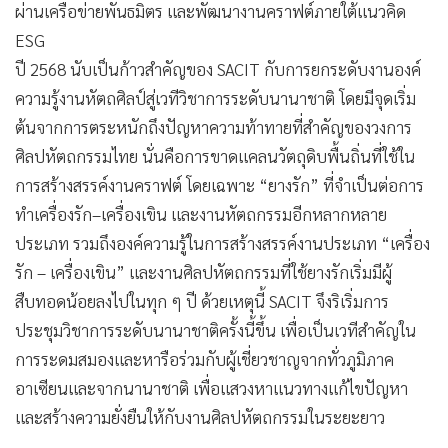
ผ่านเครือข่ายพันธมิตร และพัฒนางานคราฟต์ภายใต้แนวคิด
ESG
ปี 2568 นับเป็นก้าวสำคัญของ SACIT กับการยกระดับงานองค์
ความรู้งานหัตถศิลป์สู่เวทีวิชาการระดับนานาชาติ โดยมีจุดเริ่ม
ต้นจากการตระหนักถึงปัญหาความท้าทายที่สำคัญของวงการ
ศิลปหัตถกรรมไทย นั่นคือการขาดแคลนวัตถุดิบพื้นถิ่นที่ใช้ใน
การสร้างสรรค์งานคราฟต์ โดยเฉพาะ “ยางรัก” ที่จำเป็นต่อการ
ทำเครื่องรัก–เครื่องเขิน และงานหัตถกรรมอีกหลากหลาย
ประเภท รวมถึงองค์ความรู้ในการสร้างสรรค์งานประเภท “เครื่อง
รัก – เครื่องเขิน” และงานศิลปหัตถกรรมที่ใช้ยางรักเริ่มมีผู้
สืบทอดน้อยลงไปในทุก ๆ ปี ด้วยเหตุนี้ SACIT จึงริเริ่มการ
ประชุมวิชาการระดับนานาชาติครั้งนี้ขึ้น เพื่อเป็นเวทีสำคัญใน
การระดมสมองและหารือร่วมกับผู้เชี่ยวชาญจากทั่วภูมิภาค
อาเซียนและจากนานาชาติ เพื่อแสวงหาแนวทางแก้ไขปัญหา
และสร้างความยั่งยืนให้กับงานศิลปหัตถกรรมในระยะยาว