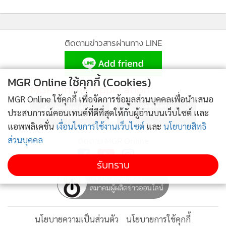
วัสดุ ภูมิปัญญา และชุมชน ในการรักษา พัฒนา และต่อยอดงาน
เครื่องรักในยุคสมัยใหม่ ตัวอย่างวิทยากรผู้ทรงคุณวุฒิระดับ
นานาชาติ ได้แก่ Prof. Sakurako Matsushima ผู้เชี่ยวชาญด้าน
ติดตามข่าวสารผ่านทาง LINE
เครื่องรักญี่ปุ่น Mr. Suo Chao นักวิชาการด้านเครื่องรักจากจีน
Mr. U Maung Maung ประธานสมาคมเครื่องรักเมียนมา Mrs.
MGR Online ใช้คุกกี้ (Cookies)
Nguyen Thi Tu Quyen ศิลปินและผู้เชี่ยวชาญการใช้รักสีแบบ
MGR Online Application
เวียดนาม เป็นต้น
MGR Online ใช้คุกกี้ เพื่อจัดการข้อมูลส่วนบุคคลเพื่อนำเสนอ
ประสบการณ์คอนเทนต์ที่ดีที่สุดให้กับผู้อ่านบนเว็บไซต์ และ
แอพพลิเคชั่น
เงื่อนไขการใช้งานเว็บไซต์
และ
นโยบายสิทธิ
ส่วนบุคคล
ติดตาม MGR Online
นอกจากนี้ ยังมีกิจกรรมเสวนาพิเศษ หัวข้อ “From Forest to
Form: Lacquer Sap and the Thai Craft Ecology” โดย
รับทราบ
วิทยากรชาวไทยผู้เชี่ยวชาญด้านยางรักตั้งแต่ต้นน้ำ จนถึงการใช้
งานและการสร้างสรรค์รวม 6 ท่าน อาทิ คุณสนั่น รัตนะ ราช
บัณฑิตสาขาศิลปกรรม รศ.พิศมัย อาวะกุลพาณิชย์ สาขา
วิชาการออกแบบ ภาควิชาศิลปะไทย คณะวิจิตรศิลป์
นโยบายความเป็นส่วนตัว
นโยบายการใช้คุกกี้