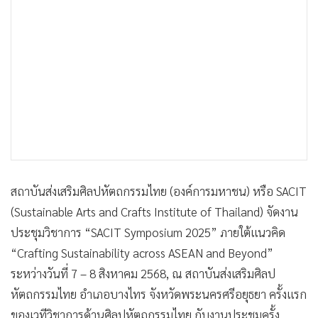
•
เกม
•
วิทยาศาสตร์
•
SMEs
•
หุ้น
•
อินโดจีน
•
กองทุนรวม
•
Celeb Online
•
Factcheck
•
ญี่ปุ่น
สถาบันส่งเสริมศิลปหัตถกรรมไทย (องค์การมหาชน) หรือ SACIT
•
News1
(Sustainable Arts and Crafts Institute of Thailand) จัดงาน
•
Gotomanager
ประชุมวิชาการ “SACIT Symposium 2025” ภายใต้แนวคิด
“Crafting Sustainability across ASEAN and Beyond”
ระหว่างวันที่ 7 – 8 สิงหาคม 2568, ณ สถาบันส่งเสริมศิลป
หัตถกรรมไทย อำเภอบางไทร จังหวัดพระนครศรีอยุธยา ครั้งแรก
ของเวทีวิชาการด้านศิลปหัตถกรรมไทย กับงานประชุมครั้ง