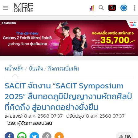
•
หน้าหลัก
•
ทันเหตุการณ์
•
ภาคใต้
•
ภูมิภาค
•
Online Section
หน้าหลัก
บันเทิง
กิจกรรมบันเทิง
•
บันเทิง
•
ผู้จัดการรายวัน
SACIT จัดงาน “SACIT Symposium
•
คอลัมนิสต์
2025” สืบทอดภูมิปัญญางานหัตถศิลป์
•
ละคร
ที่คิดถึง สู่อนาคตอย่างยั่งยืน
•
CbizReview
เผยแพร่:
8 ส.ค. 2568 07:37
ปรับปรุง:
8 ส.ค. 2568 07:37
•
Cyber BIZ
โดย: ผู้จัดการออนไลน์
•
ผู้จัดกวน
116