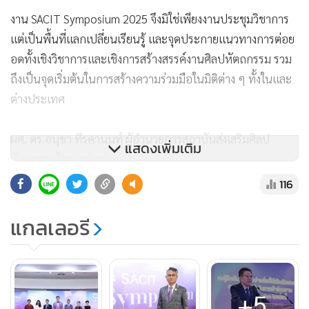
งาน SACIT Symposium 2025 จึงมิใช่เพียงงานประชุมวิชาการ
แต่เป็นพื้นที่แลกเปลี่ยนเรียนรู้ และจุดประกายแนวทางการต่อย
อดทั้งเชิงวิชาการและเชิงการสร้างสรรค์งานศิลปหัตถกรรม รวม
ถึงเป็นจุดเริ่มต้นในการสร้างความร่วมมือในมิติต่าง ๆ ทั้งในและ
ต่างประเทศ
ผศ. ดร.อนุชา ทีรคานนท์ ผู้อำนวยการสถาบันส่งเสริมศิลป
แสดงเพิ่มเติม
หัตถกรรมไทย กล่าวว่า
“งาน Symposium ครั้งนี้เป็นโอกาสสำคัญที่เราจะได้รวมตัว
116
พันธมิตรหลากหลายภาคส่วน ทั้งช่างฝีมือ ศิลปิน นักสะสม นัก
วิชาการจากทั้งในและต่างประเทศ เครือข่ายครูอาจารย์และ
แกลเลอรี
สถาบันการศึกษา เพื่อมาร่วมกันแลกเปลี่ยนองค์ความรู้เกี่ยวกับ
งานศิลปหัตถกรรมที่ใช้ ยางรัก เป็นพื้นฐานสำคัญในการทำงาน
ทั้งในเชิงเทคนิค ศิลปะ และวัฒนธรรม พร้อมกันนี้ เรายังได้เชิญ
+5
เครือข่ายช่างจากหลายประเทศในอาเซียน เอเชีย รวมถึงยุโรป