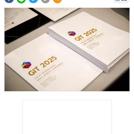
•
Good health & Well-being
•
Green Innovation & SD
•
Management & HR
•
MGR Live
•
Infographic
•
การเมือง
•
ท่องเที่ยว
•
กีฬา
•
ต่างประเทศ
•
Special Scoop
•
เศรษฐกิจ-ธุรกิจ
•
จีน
•
ชุมชน-คุณภาพชีวิต
•
อาชญากรรม
•
Motoring