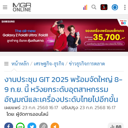
•
หน้าหลัก
•
ทันเหตุการณ์
•
ภาคใต้
•
ภูมิภาค
•
Online Section
หน้าหลัก
เศรษฐกิจ-ธุรกิจ
ข่าวธุรกิจการตลาด
•
บันเทิง
•
ผู้จัดการรายวัน
งานประชุม GIT 2025 พร้อมจัดใหญ่ 8-
•
คอลัมนิสต์
9 ก.ย. นี้ หวังยกระดับอุตสาหกรรม
•
ละคร
อัญมณีและเครื่องประดับไทยไปอีกขั้น
•
CbizReview
เผยแพร่:
23 ก.ค. 2568 16:17
ปรับปรุง:
23 ก.ค. 2568 16:17
•
Cyber BIZ
โดย: ผู้จัดการออนไลน์
•
ผู้จัดกวน
88