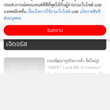
ประสบการณ์คอนเทนต์ที่ดีที่สุดให้กับผู้อ่านบนเว็บไซต์ และ
169
แอพพลิเคชั่น
เงื่อนไขการใช้งานเว็บไซต์
และ
นโยบายสิทธิ
เปลี่ยนอัญมณีให้มีชีวิต 5 แบรนด์ไทย
ส่วนบุคคล
เล่าเรื่องผ่านเครื่องประดับ สู่วงการ
รับทราบ
แฟชั่นโลก ดันซอฟต์พาวเวอร์ไทยให้
เจิดจรัส
ทั้งนี้ GIT ได้จัดงานประชุมอัญมณีและเครื่องประดับอย่างต่อ
กรมพัฒนาธุรกิจการค้า จัดใหญ่!
เนื่องมาตั้งแต่ พ.ศ. 2549 ทุกครั้งได้รับการตอบรับอย่างดียิ่งและ
‘SMART Local ME-D Connect’
ประสบความสำเร็จอย่างสูง โดยงานประชุมที่ผ่านมาไม่เพียงแต่
ดัน 40 แบรนด์ชุมชนสู่ตลาดคนเมือง
121
เป็นเวทีทางวิชาการเท่านั้น แต่ยังเป็นเวทีสำหรับสร้างเครือข่าย
ตั้งเป้าโกย 20 ล้านบาทที่เซ็นทรัล
ระหว่างเพื่อนร่วมวงการ นักวิชาการ และผู้เชี่ยวชาญใน
พระราม 9
แสดงเพิ่มเติม
อุตสาหกรรม นับเป็นโอกาสในการพบปะกับพันธมิตรทางธุรกิจ
ไทยพร้อมจัดงานระดับโลก IEEE
รวมถึงร่วมกันสร้างเครือข่ายความร่วมมือที่แข็งแกร่งในอนาคต
International Smart Cities ระดมผู้
ข่าวในหมวดล่าสุด