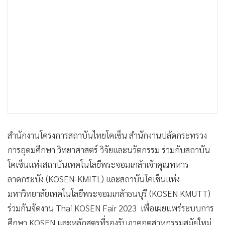
•
เกม
•
วิทยาศาสตร์
•
SMEs
•
หุ้น
•
อินโดจีน
•
กองทุนรวม
•
Celeb Online
•
Factcheck
•
ญี่ปุ่น
สำนักงานโครงการสถาบันไทยโคเซ็น สำนักงานปลัดกระทรวง
•
News1
การอุดมศึกษา วิทยาศาสตร์ วิจัยและนวัตกรรม ร่วมกับสถาบัน
•
Gotomanager
โคเซ็นแห่งสถาบันเทคโนโลยีพระจอมเกล้าเจ้าคุณทหาร
ลาดกระบัง (KOSEN-KMITL) และสถาบันโคเซ็นแห่ง
มหาวิทยาลัยเทคโนโลยีพระจอมเกล้าธนบุรี (KOSEN KMUTT)
ร่วมกันจัดงาน Thai KOSEN Fair 2023 เพื่อเผยแพร่ระบบการ
ศึกษา KOSEN และหลักสูตรที่รองรับภาคอุตสาหกรรมสมัยใหม่