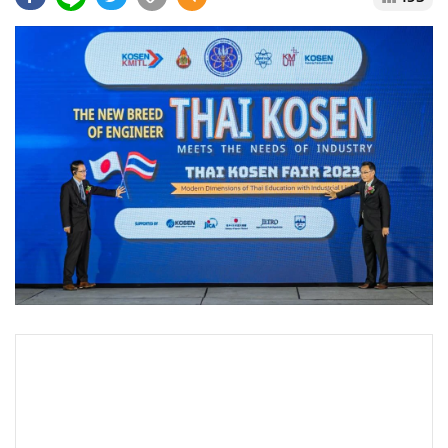
•
Good health & Well-being
•
Green Innovation & SD
•
Management & HR
•
MGR Live
•
Infographic
•
การเมือง
•
ท่องเที่ยว
•
กีฬา
•
ต่างประเทศ
•
Special Scoop
•
เศรษฐกิจ-ธุรกิจ
•
จีน
•
ชุมชน-คุณภาพชีวิต
•
อาชญากรรม
•
Motoring