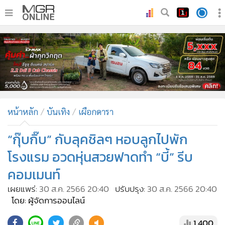
•
หน้าหลัก
•
ทันเหตุการณ์
•
ภาคใต้
•
ภูมิภาค
•
Online Section
หน้าหลัก
บันเทิง
เผือกดารา
•
บันเทิง
•
ผู้จัดการรายวัน
“กุ๊บกิ๊บ” กับลุคชิลๆ หอบลูกไปพัก
•
คอลัมนิสต์
โรงแรม อวดหุ่นสวยฟาดทำ “บี้” รีบ
•
ละคร
คอมเมนท์
•
CbizReview
เผยแพร่:
30 ส.ค. 2566 20:40
ปรับปรุง:
30 ส.ค. 2566 20:40
•
Cyber BIZ
โดย: ผู้จัดการออนไลน์
•
ผู้จัดกวน
1,400