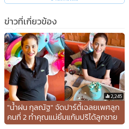
ข่าวที่เกี่ยวข้อง
2,245
"น้ำฝน กุลณัฐ" จัดปาร์ตี้เฉลยเพศลูก
คนที่ 2 ทำคุณแม่ยิ้มแก้มปริได้ลูกชาย