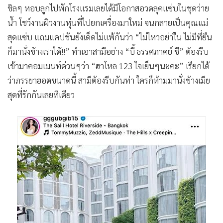
ชิลๆ หอบลูกไปพักโรงแรมเลยได้มีโอกาสอวดลุคแซ่บในชุดว่าย
•
เกม
น้ำ โชว์งานผิวงานหุ่นที่ไปยกเครื่องมาใหม่ จนกลายเป็นคุณแม่
•
วิทยาศาสตร์
สุดแซ่บ แถมแคปชันยังเด็ดไม่แพ้กันว่า “ไม่ไหวอย่าใืน ไม่มีที่ยืน
•
SMEs
ก็มานั่งข้างเราได้!!” ทำเอาสามีอย่าง “บี้ ธรรศภาคย์ ชี” ต้องรีบ
•
หุ้น
เข้ามาคอมเมนท์ด่วนๆว่า “ฮาโหล 123 ใจเย็นๆนะคะ” เรียกได้
•
อินโดจีน
ว่าภรรยาฮอตขนาดนี้ สามีต้องรีบกันท่า ใครก็ห้ามมานั่งข้างเมีย
•
กองทุนรวม
สุดที่รักกันเลยทีเดียว
•
Celeb Online
•
Factcheck
•
ญี่ปุ่น
•
News1
•
Gotomanager