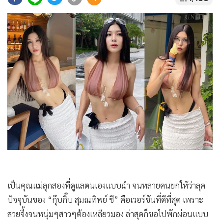
•
Good health & Well-being
•
Green Innovation & SD
•
Management & HR
•
MGR Live
•
Infographic
•
การเมือง
•
ท่องเที่ยว
•
กีฬา
•
ต่างประเทศ
•
Special Scoop
•
เศรษฐกิจ-ธุรกิจ
•
จีน
•
ชุมชน-คุณภาพชีวิต
เป็นคุณแม่ลูกสองที่ดูแลตนเองแบบฉ่ำ จนหลายคนยกให้ว่าลุค
•
อาชญากรรม
ปัจจุบันของ “กุ๊บกิ๊บ สุมณทิพย์ ชี” คือเวอร์ชันที่ดีที่สุด เพราะ
•
Motoring
สวยจึ้งจนหนุ่มๆสาวๆต้องเหลียวมอง ล่าสุดก็ขอไปพักผ่อนแบบ