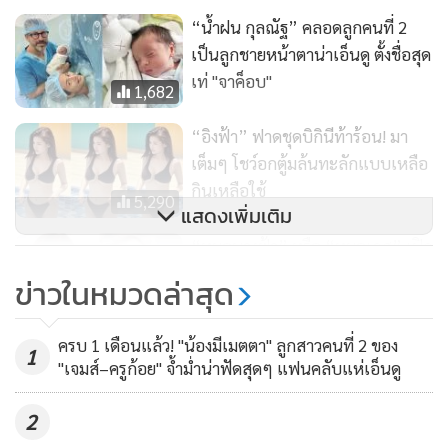
“น้ำฝน กุลณัฐ” คลอดลูกคนที่ 2
เป็นลูกชายหน้าตาน่าเอ็นดู ตั้งชื่อสุด
เท่ "จาค็อบ"
1,682
“อิงฟ้า” ฟาดชุดบิกินีท้าร้อน! มา
เต็มๆ โชว์อกตู้มล้นทะลักแบบเหลือ
กินเหลือใช้
5,290
แสดงเพิ่มเติม
“หมอนางฟ้า” หรือ “หมอเกศ” เปิด
โหมดแซ่บ โชว์หุ่นสวยปังในชุดว่าย
ข่าวในหมวดล่าสุด
น้ำ อื้อหือ... ขาวเว่อร์ !!
10,058
ครบ 1 เดือนแล้ว! "น้องมีเมตตา" ลูกสาวคนที่ 2 ของ
1
"เจมส์–ครูก้อย" จ้ำม่ำน่าฟัดสุดๆ แฟนคลับแห่เอ็นดู
2