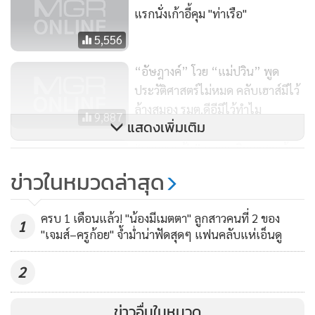
แรกนั่งเก้าอี้คุม "ท่าเรือ"
5,556
“อัษฎางค์” โวย “แม่ปวิน” พูด
ประวัติศาสตร์ไม่หมด คลับเฮาส์มีไว้
ล้างสมอง รมต.ดีอีมีไว้ทำไม
9,887
แสดงเพิ่มเติม
“มาดามแป้ง” ลุยภารกิจอาสากล้า
ใหม่เมืองไทยฯ ร่วมด้วยช่วยวิกฤตโค
ข่าวในหมวดล่าสุด
วิด-19 ของประเทศ
612
ครบ 1 เดือนแล้ว! "น้องมีเมตตา" ลูกสาวคนที่ 2 ของ
1
"เจมส์–ครูก้อย" จ้ำม่ำน่าฟัดสุดๆ แฟนคลับแห่เอ็นดู
2
ข่าวอื่นในหมวด