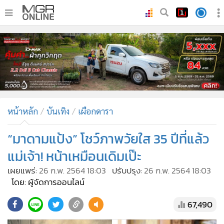
•
หน้าหลัก
•
ทันเหตุการณ์
•
ภาคใต้
•
ภูมิภาค
•
Online Section
หน้าหลัก
บันเทิง
เผือกดารา
•
บันเทิง
•
ผู้จัดการรายวัน
“มาดามแป้ง” โชว์ภาพวัยใส 35 ปีที่แล้ว
•
คอลัมนิสต์
แม่เจ้า! หน้าเหมือนเดิมเป๊ะ
•
ละคร
เผยแพร่:
26 ก.พ. 2564 18:03
ปรับปรุง:
26 ก.พ. 2564 18:03
•
CbizReview
โดย: ผู้จัดการออนไลน์
•
Cyber BIZ
67,490
•
ผู้จัดกวน