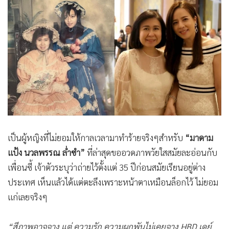
•
Good health & Well-being
•
Green Innovation & SD
•
Management & HR
•
MGR Live
•
Infographic
•
การเมือง
•
ท่องเที่ยว
•
กีฬา
•
ต่างประเทศ
เป็นผู้หญิงที่ไม่ยอมให้กาลเวลามาทำร้ายจริงๆสำหรับ
“มาดาม
•
Special Scoop
แป้ง นวลพรรณ ล่ำซำ”
ที่ล่าสุดขออวดภาพวัยใสสมัยละอ่อนกับ
•
เศรษฐกิจ-ธุรกิจ
เพื่อนซี้ เจ้าตัวระบุว่าถ่ายไว้ตั้งแต่ 35 ปีก่อนสมัยเรียนอยู่ต่าง
•
จีน
ประเทศ เห็นแล้วได้แต่ตะลึงเพราะหน้าตาเหมือนล็อกไว้ ไม่ยอม
•
ชุมชน-คุณภาพชีวิต
แก่เลยจริงๆ
•
อาชญากรรม
•
Motoring
“สีภาพอาจจาง แต่ ความรัก ความผูกพันไม่เคยจาง HBD เดย์