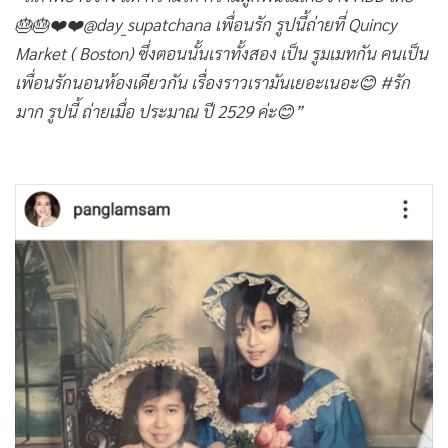
•
เกม
🎂🎂❤️❤️@day_supatchana เพื่อนรัก รูปนี้ถ่ายที่ Quincy
•
วิทยาศาสตร์
Market ( Boston) ซึ่งตอนนั้นเราทั้งสอง เป็น รูมเมทกัน คนเป็น
•
SMEs
เพื่อนรักนอนห้องเดียวกัน เรื่องราวเรามันเยอะเนอะ😊 #รัก
•
หุ้น
มาก รูปนี้ ถ่ายเมื่อ ประมาณ ปี 2529 ค่ะ😊”
•
อินโดจีน
•
กองทุนรวม
•
Celeb Online
•
Factcheck
•
ญี่ปุ่น
•
News1
•
Gotomanager