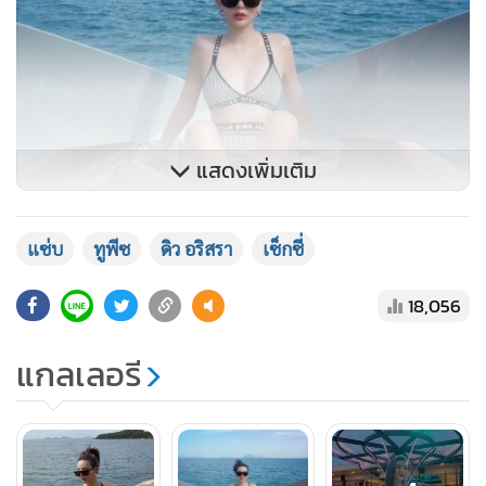
แสดงเพิ่มเติม
แซ่บ
ทูพีซ
ดิว อริสรา
เซ็กซี่
18,056
แกลเลอรี