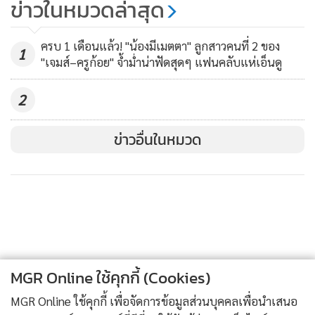
ข่าวในหมวดล่าสุด
ช้า-ดำ แถมส่อคุกคามถึงโรงเรียน
195,289
ครบ 1 เดือนแล้ว! "น้องมีเมตตา" ลูกสาวคนที่ 2 ของ
1
"เจมส์–ครูก้อย" จ้ำม่ำน่าฟัดสุดๆ แฟนคลับแห่เอ็นดู
2
ข่าวอื่นในหมวด
MGR Online ใช้คุกกี้ (Cookies)
MGR Online ใช้คุกกี้ เพื่อจัดการข้อมูลส่วนบุคคลเพื่อนำเสนอ