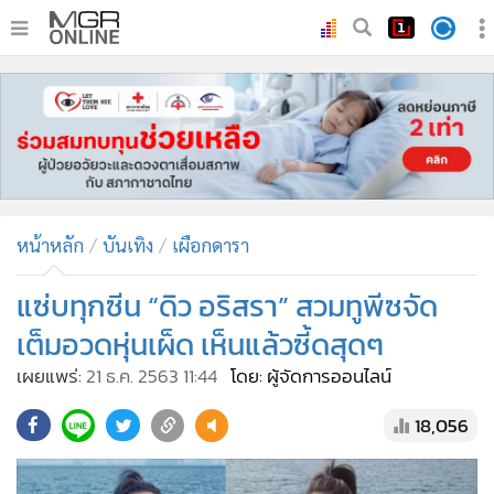
•
หน้าหลัก
•
ทันเหตุการณ์
•
ภาคใต้
•
ภูมิภาค
•
Online Section
หน้าหลัก
บันเทิง
เผือกดารา
•
บันเทิง
•
ผู้จัดการรายวัน
แซ่บทุกซีน “ดิว อริสรา” สวมทูพีซจัด
•
คอลัมนิสต์
เต็มอวดหุ่นเผ็ด เห็นแล้วซี้ดสุดๆ
•
ละคร
เผยแพร่:
21 ธ.ค. 2563 11:44
โดย: ผู้จัดการออนไลน์
•
CbizReview
18,056
•
Cyber BIZ
•
ผู้จัดกวน