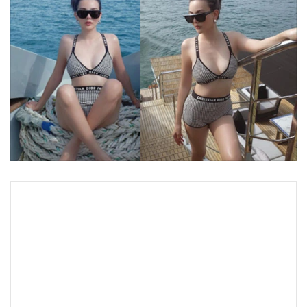
•
Good health & Well-being
•
Green Innovation & SD
•
Management & HR
•
MGR Live
•
Infographic
•
การเมือง
•
ท่องเที่ยว
•
กีฬา
•
ต่างประเทศ
•
Special Scoop
•
เศรษฐกิจ-ธุรกิจ
•
จีน
•
ชุมชน-คุณภาพชีวิต
•
อาชญากรรม
•
Motoring