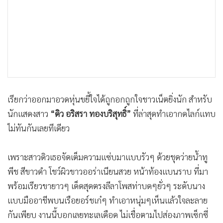
•
เกม
•
วิทยาศาสตร์
•
SMEs
•
หุ้น
•
อินโดจีน
•
กองทุนรวม
เรียกว่าออกมาอวดหุ่นขยี้ใจได้ถูกอกถูกใจชาวเน็ตยิ่งนัก สำหรับ
•
Celeb Online
นักแสดงสาว
“ดิว อริสรา ทองบริสุทธิ์”
ที่ล่าสุดทำเอากดไลก์แทบ
•
Factcheck
ไม่ทันกันเลยทีเดียว
•
ญี่ปุ่น
•
News1
เพราะสาวดิวเธอจัดเต็มความแซ่บมาแบบรัวๆ ด้วยชุดว่ายน้ำทู
•
Gotomanager
พีช สีขาวดำ โชว์ผิวขาวออร่าเนียนสวย หน้าท้องแบนราบ ที่มา
พร้อมเรียวขายาวๆ เด็ดสุดตรงลีลาโพสท่าบดๆยั่วๆ ระดับนาง
แบบมืออาชีพบนเรือยอร์ชเก๋ๆ ทำเอาหนุ่มๆเห็นแล้วใจละลาย
กันเพียบ งานนี้บอกเลยทะเลเดือด ไม่เชื่อตามไปส่องภาพเซ็กซี่