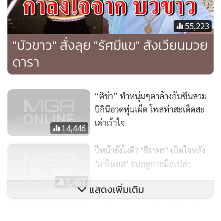
55,223
"บัวขาว" สั่งลุย "รัศมีแข" สังเวียนมวย
ดารา
“ติช่า” ทำหนุ่มๆตาค้างกับซีนสวม
บิกินีอวดหุ่นเผ็ด โพสท่าสะเด็ดสะ
เด่าเร้าใจ
14,446
ปีหน้ายังไงดี? "ธีราทร" เปิดใจหลัง
"มารินอส" จบฤดูกาลมือเปล่า
5,467
แสดงเพิ่มเติม
ใจดำเบอร์ไหน? เปิด 3 ไอจีบูลลี่
“โนล่า” ลูกสาว “เจนี่” พัฒนาการ