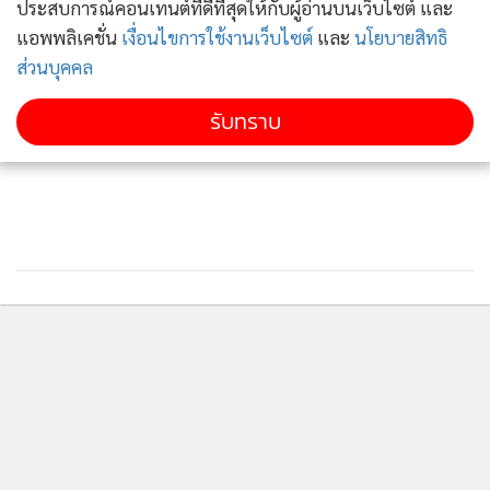
ประสบการณ์คอนเทนต์ที่ดีที่สุดให้กับผู้อ่านบนเว็บไซต์ และ
แอพพลิเคชั่น
เงื่อนไขการใช้งานเว็บไซต์
และ
นโยบายสิทธิ
ส่วนบุคคล
View this post on Instagram
รับทราบ
A post shared by ✦ 𝐃𝐔𝐄 𝐀𝐑𝐈𝐒𝐀𝐑𝐀 𝐓𝐇𝐎𝐍𝐆𝐁𝐎𝐑𝐈𝐒𝐔𝐓 ✦ (@duearisara)
ติดตามข่าวสารผ่านทาง LINE
MGR Online Application