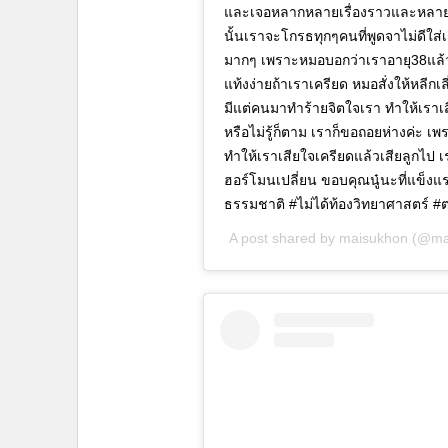
และเจอหลากหลายเรื่องราวและหลายค
นั้นเราจะโกรธทุกๆคนที่พูดจาไม่ดีใส่เร
มากๆ เพราะหมอบอกว่าเราอายุ38แล้ว 
แท้งง่ายถ้าเราเครียด หมอสั่งให้หลีก
มีแต่คนมาทำร้ายจิตใจเรา ทำให้เราเสียใ
หรือไม่รู้ก็ตาม เราก็ขอถอยห่างค่ะ เพ
ทำให้เราเสียใจเครียดแล้วเสียลูกไป เร
ฮอร์โมนเปลี่ยน ขอบคุณนู๋นะที่แข็งแร
ธรรมชาติ #ไม่ได้ท้องวิทยาศาสตร์ #
A post shared by
maisukhon
(@ma