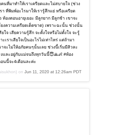
นที่มาทำให้เราเครียดและไม่สบายใจ (ช่วง
า ที่พิมพ์อะไรมาให้เรารู้สึกแย่ หรือเครียด
ท้องตอนอายุเยอะ มีลูกยาก มีลูกช้า เขาจะ
เลี่ยงความเครียดเด็ดขาด) เพราะฉะนั้น ช่วงนั้น
จ เสียความรู้สึก จะตั้งใจหรือไม่ตั้งใจ จะรู้
ราะเราเสียใจเป็นอะไรไม่เท่าไหร่ แต่ถ้ามา
าจะไม่ให้อภัยคนๆนั้นเลย ช่วงนี้เริ่มมีสิวละ
งและอยู่กับแม่จนถึงทุกวันนี้😇🙏👶 #ท้อง
ตอนนี้จะ4เดือนละค่ะ
isukhon) on
Jun 11, 2020 at 12:26am PDT