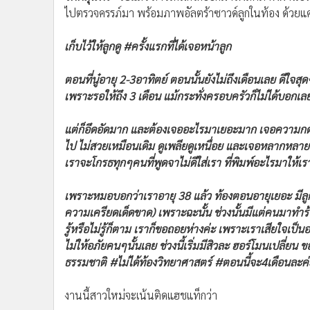
•
อินโดจีน
ไปตรวจครรภ์มา พร้อมภาพอัลตร้าซาวด์ลูกในท้อง ด้วยแ
•
กองทุนรวม
เก็บไว้ให้ลูกดู #ครั้งแรกที่ได้เจอหน้าลูก
•
Celeb Online
•
Factcheck
ตอนที่นู๋อายุ 2-3อาทิตย์ ตอนนั้นยังไม่ถึงเดือนเลย ดีใจ
•
ญี่ปุ่น
เพราะรอให้ถึง 3 เดือน แม้กระทั่งครอบครัวก็ไม่ได้บอกเลย 
•
News1
•
Gotomanager
แต่ก็อึดอัดมาก และต้องเจออะไรมาเยอะมาก เจอความกดดั
ไป ไม่สวยเหมือนเดิม ดูเพลียดูเหนื่อย และเจอหลากหลาย
เราจะโกรธทุกๆคนที่พูดจาไม่ดีใส่เรา ที่พิมพ์อะไรมาให้เร
เพราะหมอบอกว่าเราอายุ 38 แล้ว ท้องตอนอายุเยอะ มีลูกยา
ความเครียดเด็ดขาด) เพราะฉะนั้น ช่วงนั้นมีแต่คนมาทำร้าย
รู้หรือไม่รู้ก็ตาม เราก็ขอถอยห่างค่ะ เพราะเราเสียใจเป็น
ไม่ให้อภัยคนๆนั้นเลย ช่วงนี้เริ่มมีสิวละ ฮอร์โมนเปลี่ยน 
ธรรมชาติ #ไม่ได้ท้องวิทยาศาสตร์ #ตอนนี้จะ4เดือนละค่
งานนี้สาวใหม่จะเน้นติดแฮชแท็กว่า