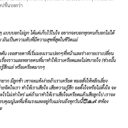
คปชั่นบอกว่า
สุดๆ แบบบอกไม่ถูก ได้แต่เก็บไว้ในใจ อยากจะบอกทุกคนก็บอกไม่ได้
มันเป็นความลับที่มีความสุขที่สุดในชีวิตแม่
น เจอสายตาที่เริ่มมองเราแปลกๆที่หน้าและร่างกายเราเปลี่ยน
เรื่องราวและหลายคนที่มาทำให้เราเครียดและไม่สบายใจ (ช่วงนั้น
ารู้สึกแย่ หรือเครียดมากๆ
ก มีลูกช้า เขาจะแท้งง่ายถ้าเราเครียด หมอสั่งให้หลีกเลี่ยง
จิตใจเรา ทำให้เราเสียใจ เสียความรู้สึก จะตั้งใจหรือไม่ตั้งใจ จะ
อะไรไม่เท่าไหร่ แต่ถ้ามาทำให้เราเสียใจเครียดแล้วเสียลูกไป เราจะ
ขอบคุณนู๋นะที่แข็งแรงและอยู่กับแม่จนถึงทุกวันนี้😇🙏👶 #ท้อง
ะ