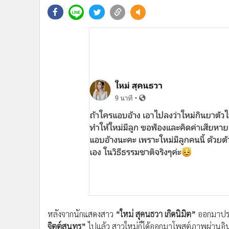
•
Management & HR
•
MGR Live
•
Infographic
•
การเมือง
•
ท่องเที่ยว
•
กีฬา
•
ต่างประเทศ
•
Special Scoop
•
เศรษฐกิจ-ธุรกิจ
•
จีน
•
ชุมชน-คุณภาพชีวิต
•
อาชญากรรม
•
Motoring
•
เกม
•
วิทยาศาสตร์
•
SMEs
หลังจากนักแสดงสาว
“ใหม่ สุคนธวา เกิดนิมิต”
ออกมาประก
•
หุ้น
จิตต์สุนทร”
ไปแล้ว สาวใหม่ก็ได้ออกมาโพสต์ภาพผ่านอิน