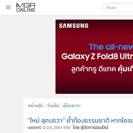
เลือกเครื่องมือท
•
หน้าหลัก
ค้นหา
•
ทันเหตุการณ์
Google
•
ภาคใต้
•
ภูมิภาค
MGR Onl
•
Online Section
ค้นหาขั
•
บันเทิง
•
ผู้จัดการรายวัน
•
คอลัมนิสต์
•
ละคร
•
CbizReview
•
Cyber BIZ
หน้าหลัก
บันเทิง
เผือกดารา
•
ผู้จัดกวน
“ใหม่ สุคนธวา” ย้ำท้องธรรมชาติ หากใคร
•
Good health & Well-being
•
Green Innovation & SD
เผยแพร่:
12 มิ.ย. 2563 11:56
โดย: ผู้จัดการออนไลน์