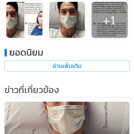
+1
ขอบพระคุณทุกกำลังใจที่ส่งมาให้นะครับ รู้สึกซาบซึ้งจริงๆ เรา
ทุกคนต้องผ่านพ้นช่วงนี้ไปด้วยกัน ไม่แยกกันไม่โทษกันไม่ตีกัน
ยอดนิยม
ทุกที่ทุกประเทศกำลังลำบาก Thank you all for your kind
messages of support, they are much appreciated. We all
อ่านเพิ่มเติม
gotta stick together to fight this virus. #covid19
A post shared by
Matthew Deane Chanthavanij
(@matthew.deane1) on
ข่าวที่เกี่ยวข้อง