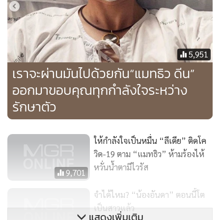
5,951
เราจะผ่านมันไปด้วยกัน“แมทธิว ดีน”
ออกมาขอบคุณทุกกำลังใจระหว่าง
รักษาตัว
ให้กำลังใจเป็นหมื่น “ลีเดีย” ติดโค
วิด-19 ตาม “แมทธิว” ห้ามร้องไห้
หวั่นน้ำตามีไวรัส
9,701
จำได้ไหม? “น้องอันดา” ตอนนี้โต
เป็นสาวแล้ว
แสดงเพิ่มเติม