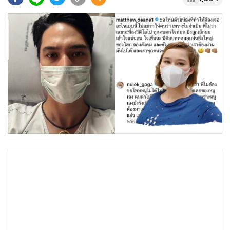
•
Good health & Well-being
•
Green Innovation & SD
•
Management & HR
•
MGR Live
•
Infographic
•
การเมือง
•
ท่องเที่ยว
•
กีฬา
•
ต่างประเทศ
•
Special Scoop
•
เศรษฐกิจ-ธุรกิจ
•
จีน
•
ชุมชน-คุณภาพชีวิต
•
อาชญากรรม
•
Motoring