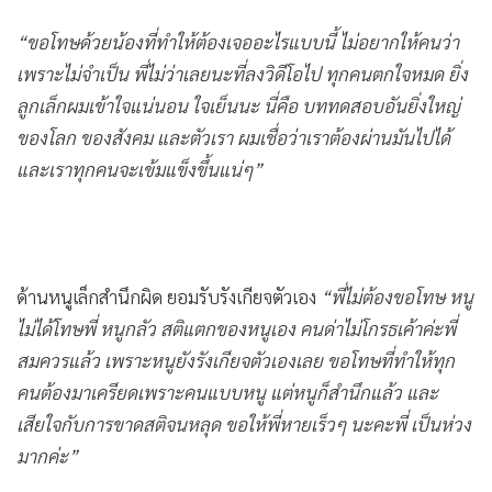
“ขอโทษด้วยน้องที่ทำให้ต้องเจออะไรแบบนี้ ไม่อยากให้คนว่า
เพราะไม่จำเป็น พี่ไม่ว่าเลยนะที่ลงวิดีโอไป ทุกคนตกใจหมด ยิ่ง
ลูกเล็กผมเข้าใจแน่นอน ใจเย็นนะ นี่คือ บททดสอบอันยิ่งใหญ่
ของโลก ของสังคม และตัวเรา ผมเชื่อว่าเราต้องผ่านมันไปได้
และเราทุกคนจะเข้มแข็งขึ้นแน่ๆ”
ด้านหนูเล็กสำนึกผิด ยอมรับรังเกียจตัวเอง
“พี่ไม่ต้องขอโทษ หนู
ไม่ได้โทษพี่ หนูกลัว สติแตกของหนูเอง คนด่าไม่โกรธเค้าค่ะพี่
สมควรแล้ว เพราะหนูยังรังเกียจตัวเองเลย ขอโทษที่ทำให้ทุก
คนต้องมาเครียดเพราะคนแบบหนู แต่หนูก็สำนึกแล้ว และ
เสียใจกับการขาดสติจนหลุด ขอให้พี่หายเร็วๆ นะคะพี่ เป็นห่วง
มากค่ะ”