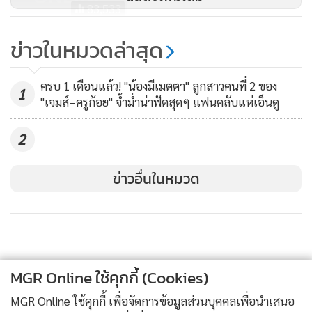
83,533
แอบกังวล!! “แต้ว ณฐพร” เผยผลวัด
ข่าวในหมวดล่าสุด
ไข้สูง 2 วันติด
6,291
ครบ 1 เดือนแล้ว! "น้องมีเมตตา" ลูกสาวคนที่ 2 ของ
1
"เจมส์–ครูก้อย" จ้ำม่ำน่าฟัดสุดๆ แฟนคลับแห่เอ็นดู
2
ข่าวอื่นในหมวด
MGR Online ใช้คุกกี้ (Cookies)
MGR Online ใช้คุกกี้ เพื่อจัดการข้อมูลส่วนบุคคลเพื่อนำเสนอ