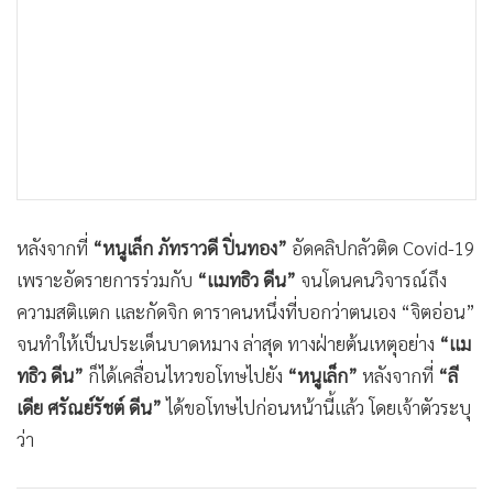
•
เกม
•
วิทยาศาสตร์
•
SMEs
•
หุ้น
•
อินโดจีน
•
กองทุนรวม
•
Celeb Online
หลังจากที่
“หนูเล็ก ภัทราวดี ปิ่นทอง”
อัดคลิปกลัวติด Covid-19
•
Factcheck
เพราะอัดรายการร่วมกับ
“แมทธิว ดีน”
จนโดนคนวิจารณ์ถึง
•
ญี่ปุ่น
ความสติแตก และกัดจิก ดาราคนหนึ่งที่บอกว่าตนเอง “จิตอ่อน”
•
News1
จนทำให้เป็นประเด็นบาดหมาง ล่าสุด ทางฝ่ายต้นเหตุอย่าง
“แม
•
Gotomanager
ทธิว ดีน”
ก็ได้เคลื่อนไหวขอโทษไปยัง
“หนูเล็ก”
หลังจากที่
“ลี
เดีย ศรัณย์รัชต์ ดีน”
ได้ขอโทษไปก่อนหน้านี้แล้ว โดยเจ้าตัวระบุ
ว่า