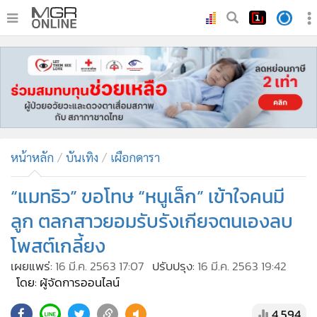
•
หน้าหลัก
•
ทันเหตุการณ์
•
ภาคใต้
•
ภูมิภาค
•
Online Section
หน้าหลัก
บันเทิง
เผือกดารา
•
บันเทิง
•
ผู้จัดการรายวัน
“แมทธิว” ขอโทษ “หนูเล็ก” เข้าใจคนมี
•
คอลัมนิสต์
ลูก ตลกสาวยอมรับรังเกียจตนเองลบ
•
ละคร
โพสต์เกลี้ยง
•
CbizReview
เผยแพร่:
16 มี.ค. 2563 17:07
ปรับปรุง:
16 มี.ค. 2563 19:42
•
Cyber BIZ
โดย: ผู้จัดการออนไลน์
•
ผู้จัดกวน
4,594