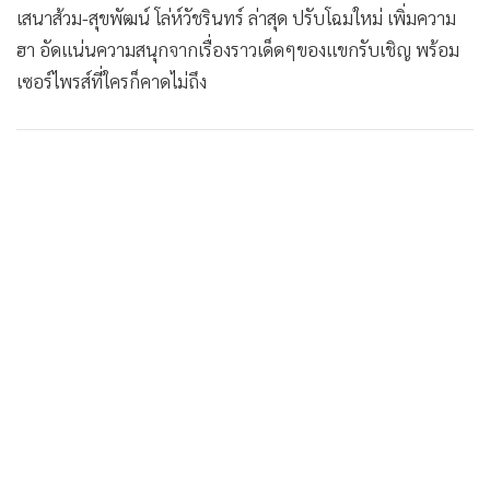
เสนาส้วม-สุขพัฒน์ โล่ห์วัชรินทร์ ล่าสุด ปรับโฉมใหม่ เพิ่มความ
•
เกม
ฮา อัดแน่นความสนุกจากเรื่องราวเด็ดๆของแขกรับเชิญ พร้อม
•
วิทยาศาสตร์
เซอร์ไพรส์ที่ใครก็คาดไม่ถึง
•
SMEs
•
หุ้น
•
อินโดจีน
•
กองทุนรวม
•
Celeb Online
•
Factcheck
•
ญี่ปุ่น
•
News1
•
Gotomanager