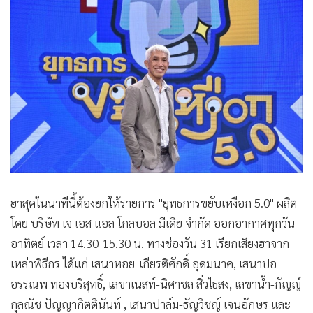
•
Good health & Well-being
•
Green Innovation & SD
•
Management & HR
•
MGR Live
•
Infographic
•
การเมือง
•
ท่องเที่ยว
•
กีฬา
•
ต่างประเทศ
•
Special Scoop
ฮาสุดในนาทีนี้ต้องยกให้รายการ "ยุทธการขยับเหงือก 5.0" ผลิต
•
เศรษฐกิจ-ธุรกิจ
โดย บริษัท เจ เอส แอล โกลบอล มีเดีย จำกัด ออกอากาศทุกวัน
•
จีน
อาทิตย์ เวลา 14.30-15.30 น. ทางช่องวัน 31 เรียกเสียงฮาจาก
•
ชุมชน-คุณภาพชีวิต
เหล่าพิธีกร ได้แก่ เสนาหอย-เกียรติศักดิ์ อุดมนาค, เสนาปอ-
•
อาชญากรรม
อรรณพ ทองบริสุทธิ์, เลขาเนสท์-นิศาชล สิ่วไธสง, เลขาน้ำ-กัญญ์
•
Motoring
กุลณัช ปัญญากิตตินันท์ , เสนาปาล์ม-ธัญวิชญ์ เจนอักษร และ