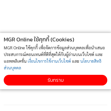
290
1
กำแพงเพชรตอบรับนวัตกรรมจุลินทรีย์ย่อยสลาย ลด
ต้นทุน เพิ่มผลผลิต จุดประกายชุมชนสู่เกษตรรักษ์โลก
2
เชียงใหม่เร่งปั้น “กาแฟอินทนนท์” ขึ้นทะเบียน GI ตัว
MGR Online ใช้คุกกี้ (Cookies)
ใหม่ ผู้ว่าฯ เชียงใหม่เปิด “CHIANGMAI GI NEXT 2026”
3
ติดอาวุธผู้ประกอบการ 100 ราย ดันสินค้าอัตลักษณ์สู่
MGR Online ใช้คุกกี้ เพื่อจัดการข้อมูลส่วนบุคคลเพื่อนำเสนอ
ตลาดพรีเมียม
ประสบการณ์คอนเทนต์ที่ดีที่สุดให้กับผู้อ่านบนเว็บไซต์ และ
แอพพลิเคชั่น
เงื่อนไขการใช้งานเว็บไซต์
และ
นโยบายสิทธิ
เปิดให้ดาวน์โหลดฟรี E-book ผลิตภัณฑ์เครื่องประดับ
4
ส่วนบุคคล
ผ้าทอ และผ้าพื้นเมืองล้านนาตะวันออก
รับทราบ
ข่าวอื่นในหมวด