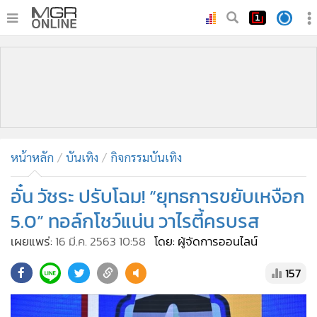
•
หน้าหลัก
•
ทันเหตุการณ์
•
ภาคใต้
•
ภูมิภาค
•
Online Section
หน้าหลัก
บันเทิง
กิจกรรมบันเทิง
•
บันเทิง
•
ผู้จัดการรายวัน
อั๋น วัชระ ปรับโฉม! “ยุทธการขยับเหงือก
•
คอลัมนิสต์
5.0” ทอล์กโชว์แน่น วาไรตี้ครบรส
•
ละคร
เผยแพร่:
16 มี.ค. 2563 10:58
โดย: ผู้จัดการออนไลน์
•
CbizReview
157
•
Cyber BIZ
•
ผู้จัดกวน