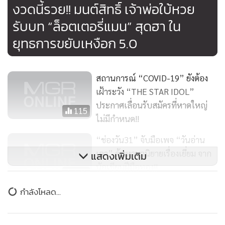
งวดนี้รวย!! มนต์สิทธิ์ เจ้าพ่อใบ้หวย
รับบท “ล็อตเตอรี่แมน” สุดฮา ใน
ยุทธการขยับเหงือก 5.0
สถานการณ์ “COVID-19” ยังต้อง
เฝ้าระวัง “THE STAR IDOL”
ประกาศเลื่อนรับสมัครที่หาดใหญ่
115
ไม่มีกำหนด!!
“ช่องวัน31” จับมือเพจ “วันอ่าน
เอา” ค้นหานวนิยายเรื่องเยี่ยม จาก
แสดงเพิ่มเติม
นักเขียนฝีมือทอง!!
190
ข่าวในหมวดล่าสุด
ปิ๊งไอเดีย! “ช่องวัน31” ประกาศค้น
หาพล็อตละครดี จากนักเขียนทั่ว
รณรงค์ “ไม่เผาตอซัง” เห็นผลเป็นรูปธรรม เกษตรกร
ไทย