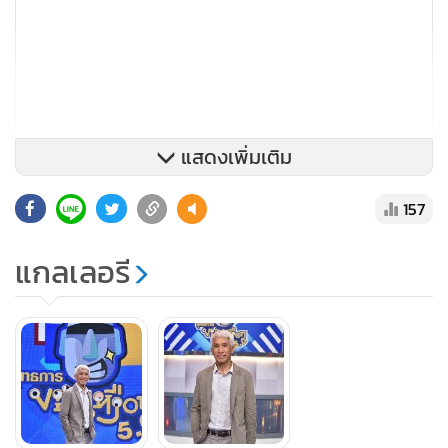
แสดงเพิ่มเติม
157
สามารถติดตามความสนุกได้ในรายการ “ยุทธการขยับเหงือก
5.0” ทุกวันอาทิตย์ เวลา 14.30-15.30 น. ทางช่องวัน31 กด
แกลเลอรี
หมายเลข 31