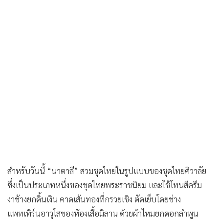
สำหรับวันนี้ “นาตาลี” สวมชุดไทยในรูปแบบของชุดไทยศิวาลัย
ซึ่งเป็นประเภทหนึ่งของชุดไทยพระราชนิยม และใช้โทนสีครีม
งาช้างยกดิ้นเงิน คาดเส้นทองที่กรวยเชิง ตัดเย็บโดยช่าง
แพทเทิร์นอาวุโสของห้องเสื้อมิลาน ด้วยผ้าไหมยกดอกลำพูน