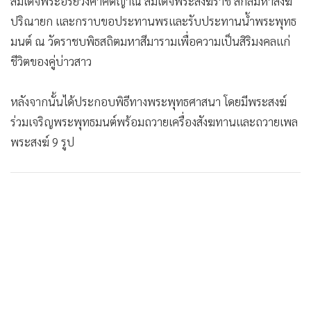
สมเด็จพระอริยวงศาคตญาณ สมเด็จพระสังฆราช สกลมหาสังฆ
ปริณายก และกราบขอประทานพรและรับประทานน้ำพระพุทธ
มนต์ ณ วัดราชบพิธสถิตมหาสีมารามเพื่อความเป็นสิริมงคลแก่
ชีวิตของคู่บ่าวสาว
หลังจากนั้นได้ประกอบพิธีทางพระพุทธศาสนา โดยมีพระสงฆ์
ร่วมเจริญพระพุทธมนต์พร้อมถวายเครื่องสังฆทานและถวายเพล
พระสงฆ์ 9 รูป