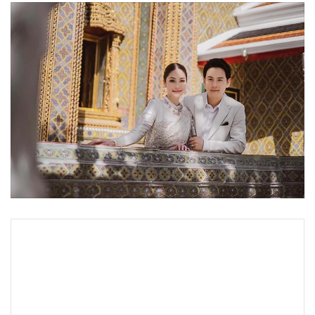
•
Good health & Well-being
•
Green Innovation & SD
•
Management & HR
•
MGR Live
•
Infographic
•
การเมือง
•
ท่องเที่ยว
•
กีฬา
•
ต่างประเทศ
•
Special Scoop
•
เศรษฐกิจ-ธุรกิจ
•
จีน
•
ชุมชน-คุณภาพชีวิต
•
อาชญากรรม
•
Motoring