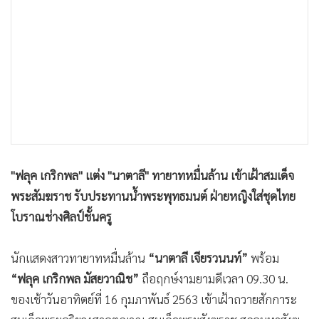
•
เกม
•
วิทยาศาสตร์
•
SMEs
•
หุ้น
•
อินโดจีน
•
กองทุนรวม
•
Celeb Online
•
Factcheck
"ฟลุค เกริกพล" แต่ง "นาตาลี" ทายาทหมื่นล้าน เข้าเฝ้าสมเด็จ
•
ญี่ปุ่น
พระสัมฆราช รับประทานน้ำพระพุทธมนต์ ฝ่ายหญิงใส่ชุดไทย
•
News1
โบราณช่างศิลป์ชั้นครู
•
Gotomanager
นักแสดงสาวทายาทหมื่นล้าน
“นาตาลี เจียรวนนท์”
พร้อม
“ฟลุค เกริกพล มัสยวาณิช”
ถือฤกษ์งามยามดีเวลา 09.30 น.
ของเช้าวันอาทิตย์ที่ 16 กุมภาพันธ์ 2563 เข้าเฝ้าถวายสักการะ