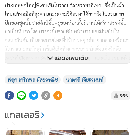
ประเภทยกใหญ่พิเศษเชิงโบราณ “ลายราชาภิเษก” ซึ่งเป็นผ้า
ไหมแท้ทอมือที่สูงค่า และงดงามวิจิตรหาได้ยากยิ่ง ในส่วนลาย
ปักของชุดนั้นช่างศิลป์ชั้นครูของห้องเสื้อมิลานได้สร้างสรรค์ขึ้น
มาเป็นที่แรก โดยบรรจงขึ้นลายเชิง หน้านาง และผืนสไบให้
กลมกลืนกัน เป็นลวดลายไทยที่ปรับประยุกต์มาจากลายเครือเถา
ว์โบราณ ผสมวัสดุปักชั้นดีเลิศที่หลากหลาย นับตั้งแต่คริสตัล
แสดงเพิ่มเติม
เพชรสี Clear จาก Swarovski ปล้อง ลูกปัดมุก และเลื่อมขนาดจิ๋ว
นอกจากนี้ยังเพิ่มความพิเศษที่ชายสไบและชายพก ปักเล่นระดับ
เป็นพู่ชายครุยห้อยระย้า ถือว่าเป็นงานสร้างสรรค์สุดเลอค่าอีก
ฟลุค เกริกพล มัสยวาณิช
นาตาลี เจียรวนนท์
หนึ่งชิ้นจากห้องเสื้อมิลาน สำหรับเครื่องประดับที่สวมใส่นั้นเป็น
เครื่องประดับไทยโบราณแท้ จากช่างทองหลวง “ศรีทวี”
565
โดย “นาตาลี เจียรวนนท์” พร้อม “ฟลุค-เกริกพล มัสยวาณิช”
แกลเลอรี
จะมีพิธีหมั้นและมงคลสมรสในวันเสาร์ที่ 14 มีนาคม 2563 ส่วน
งานฉลองมงคลสมรสจัดขึ้นในวันอังคารที่ 24 มีนาคม 2563