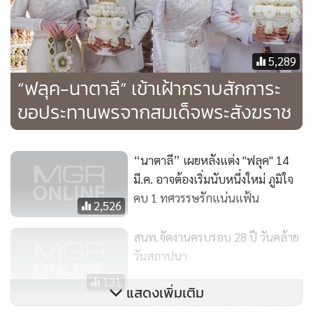
5,289
“ฟลุค-นาตาลี” เข้าเฝ้ากราบสักการะ
ขอประทานพรจากสมเด็จพระสังฆราช
“นาตาลี” เผยหลังแต่ง "ฟลุค" 14
มี.ค. อาจต้องเริ่มนับหนึ่งใหม่ ภูมิใจ
คบ 1 ทศวรรษรักแน่นแฟ้น
2,526
สนพ.จัดงานครบรอบ 28 ปี วันคล้าย
วันสถาปนา
131
แสดงเพิ่มเติม