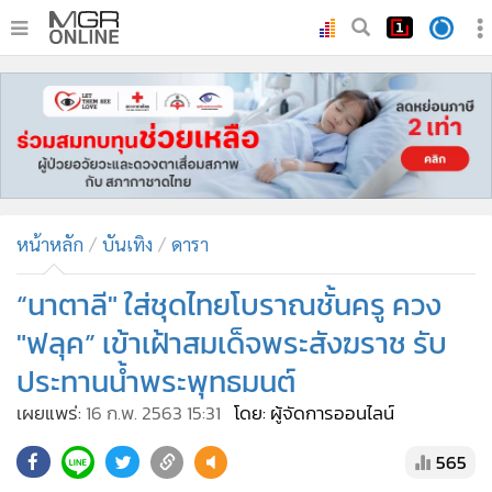
•
หน้าหลัก
•
ทันเหตุการณ์
•
ภาคใต้
•
ภูมิภาค
•
Online Section
หน้าหลัก
บันเทิง
ดารา
•
บันเทิง
•
ผู้จัดการรายวัน
“นาตาลี" ใส่ชุดไทยโบราณชั้นครู ควง
•
คอลัมนิสต์
"ฟลุค” เข้าเฝ้าสมเด็จพระสังฆราช รับ
•
ละคร
ประทานน้ำพระพุทธมนต์
•
CbizReview
เผยแพร่:
16 ก.พ. 2563 15:31
โดย: ผู้จัดการออนไลน์
•
Cyber BIZ
•
ผู้จัดกวน
565