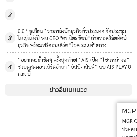
2
8.8 “ซูเลียน” รวมพลังนักธุรกิจทั่วประเทศ จัดประชุม
3
ใหญ่แห่งปี พบ CEO "ดร.ปิยะวัฒน์" ถ่ายทอดวิสัยทัศน์
ธุรกิจ พร้อมฟรีคอนเสิร์ต "โชค รถแห่" ยกวง
“อยากจะย้ำชัดๆ ครั้งสุดท้าย!” AIS เปิด “โซนหน้าจอ”
4
ชวนดูสดคอนเสิร์ตอำลา “อัสนี-วสันต์” บน AIS PLAY 8
ก.ย. นี้
ข่าวอื่นในหมวด
MGR Online ใช้คุกกี้ (Cookies)
MGR Online ใช้คุกกี้ เพื่อจัดการข้อมูลส่วนบุคคลเพื่อนำเสนอ
ประสบการณ์คอนเทนต์ที่ดีที่สุดให้กับผู้อ่านบนเว็บไซต์ และ