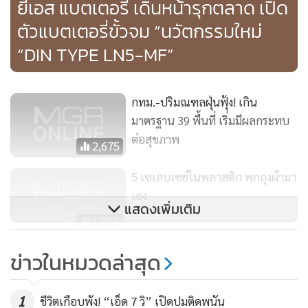
ยีเอส แบตเตอรี่ เดินหน้ารุกตลาด เปิด
ตัวแบตเตอรี่ขั้วจม “นวัตกรรมใหม่
“DIN TYPE LN5-MF”
กทม.-ปริมณฑลฝุ่นฟุ้ง! เกิน
มาตรฐาน 39 พื้นที่ เริ่มมีผลกระทบ
ต่อสุขภาพ
2,675
5 เซเลบเซย์โนพลาสติก พกถุงผ้ามา
เอง
แสดงเพิ่มเติม
1,851
“ตลาดโฟน” เตือนภัยมิจฉาชีพ
ข่าวในหมวดล่าสุด
หลอกขายโทรศัพท์มือสองออนไลน์
ย้ำดาวน์ต่ำรับเครื่องเลยไม่มีอยู่จริง
690
1
ชีวิตเกือบพัง! “เอ็ด 7 วิ” เปิดปมติดพนัน