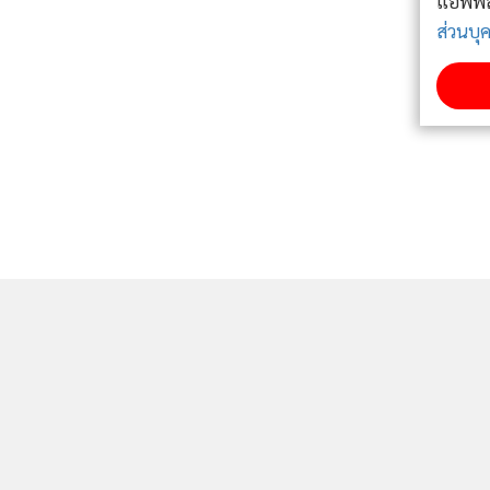
แอพพลิเคชั่น
เงื่อนไขการใช้งานเว็บไซต์
และ
นโยบายสิทธิ
ส่วนบุคคล
รับทราบ
ติดตามข่าวสารผ่านทาง LINE