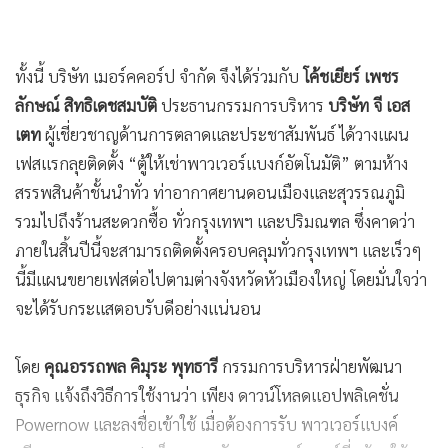
ทั้งนี้ บริษัท เมอร์คคอร์ป จำกัด จึงได้ร่วมกับ
โค้ชเยียร์​ เพชร
ลักษณ์​ สิทธิเดชสมบัติ
ประธานกรรมการบริหาร​
บริษัท จี​ เอส
เตท
​ ผู้เชี่ยวชาญด้านการตลาดและประชาสัมพันธ์ ได้วางแผน
เฟสแรกลุยติดตั้ง “ตู้ให้เช่าพาวเวอร์แบงก์อัตโนมัติ” ตามห้าง
สรรพสินค้าชั้นนำทั่ว ท่าอากาศยานดอนเมืองและสุวรรณภูมิ
รวมไปถึงร้านสะดวกซื้อ ทั่วกรุงเทพฯ และปริมณฑล ซึ่งคาดว่า
ภายในสิ้นปีนี้จะสามารถติดตั้งครอบคลุมทั่วกรุงเทพฯ และเร็วๆ
นี้มีแผนขยายเฟสต่อไปตามต่างจังหวัดหัวเมืองใหญ่ โดยมั่นใจว่า
จะได้รับกระแสตอบรับดีอย่างแน่นอน
โดย
คุณอรรถพล​ คิมุระ​ พุทธารี
​ กรรมการบริหารฝ่ายพัฒนา
ธุรกิจ​ แจ้งถึงวิธีการใช้งานว่า เพียง ดาวน์โหลดแอปพลิเคชั่น
Powernow และลงชื่อเข้าใช้ เมื่อต้องการรับ พาวเวอร์แบงค์