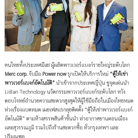
•
Good health & Well-being
•
Green Innovation & SD
•
Management & HR
•
MGR Live
•
Infographic
•
การเมือง
•
ท่องเที่ยว
คนไทยทั้งประเทศมีเฮ! ผู้ผลิตพาวเวอร์แบงก์รายใหญ่ระดับโลก
•
กีฬา
Merc corp.
จับมือ
Power now
รุกเปิดให้บริการใหม่
“ตู้ให้เช่า
•
ต่างประเทศ
พาวเวอร์แบงก์อัตโนมัติ”
นำเข้าจากประเทศญี่ปุ่น ชูจุดเด่นนำ
•
Special Scoop
Lidian Technology นวัตกรรมพาวเวอร์แบงก์ระดับโลก หวัง
•
เศรษฐกิจ-ธุรกิจ
ตอบโจทย์อำนวยความสะดวกสูงสุดให้ผู้ใช้มือถือในเมืองไทยหมด
•
จีน
ห่วงเรื่องแบตหมด เผยเฟสแรกลุยติดตั้ง “ตู้ให้เช่าพาวเวอร์แบงก์
•
ชุมชน-คุณภาพชีวิต
อัตโนมัติ” ตามห้างสรรพสินค้าชั้นนำ ท่าอากาศยานดอนเมือง
•
อาชญากรรม
และสุวรรณภูมิ รวมไปถึงร้านสะดวกซื้อ ทั่วกรุงเทพฯ และ
•
Motoring
ปริมณฑล