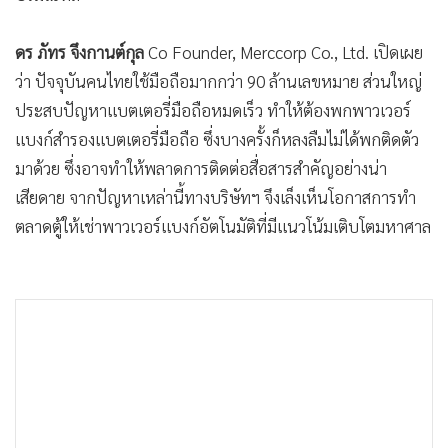
•
เกม
•
วิทยาศาสตร์
ดร​ ภัทร​ จึงกานต์กุล
Co Founder, Merccorp Co., Ltd. เปิดเผย
•
SMEs
ว่า ปัจจุบันคนไทยใช้มือถือมากกว่า 90 ล้านเลขหมาย ส่วนใหญ่
ประสบปัญหาแบตเตอรี่มือถือหมดเร็ว ทำให้ต้องพกพาวเวอร์
•
หุ้น
แบงก์สำรองแบตเตอรี่มือถือ ซึ่งบางครั้งก็หลงลืมไม่ได้พกติดตัว
•
อินโดจีน
มาด้วย ซึ่งอาจทำให้พลาดการติดต่อสื่อสารสำคัญอย่างน่า
•
กองทุนรวม
เสียดาย จากปัญหาเหล่านี้ทางบริษัทฯ จึงเล็งเห็นโอกาสการทำ
•
Celeb Online
ตลาดตู้ให้เช่าพาวเวอร์แบงก์อัตโนมัติที่มีแนวโน้มเติบโตมหาศาล
•
Factcheck
•
ญี่ปุ่น
•
News1
•
Gotomanager