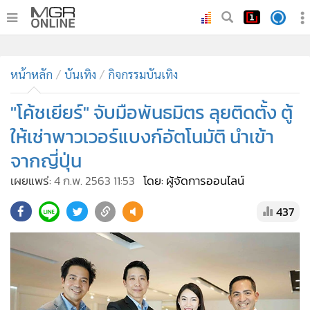
•
หน้าหลัก
•
หน้าหลัก
ทันเหตุการณ์
บันเทิง
กิจกรรมบันเทิง
•
ภาคใต้
"โค้ชเยียร์" จับมือพันธมิตร ลุยติดตั้ง ตู้
•
ภูมิภาค
ให้เช่าพาวเวอร์แบงก์อัตโนมัติ นำเข้า
•
Online Section
จากญี่ปุ่น
•
บันเทิง
เผยแพร่:
4 ก.พ. 2563 11:53
โดย: ผู้จัดการออนไลน์
•
ผู้จัดการรายวัน
•
คอลัมนิสต์
437
•
ละคร
•
CbizReview
•
Cyber BIZ
•
ผู้จัดกวน