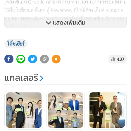
เพียง สแกน Qr code ก็สามารถรับ พาวเวอร์แบงค์ที่พร้อมใช้งาน
วิธีคืนก็เพียงแค่ ค้นหาตู้ Powernow ที่ใกล้เคียง เก็บสายและกด
ปุ่ม RETURN ผลักพาวเวอร์แบงค์กลับไปในช่องเสียบ ก็สามารถ
แสดงเพิ่มเติม
คืนได้ทันที
โค้ชเยียร์
ด้าน นายลี จิง ฮัว (Alfred Lee) กรรมการบริหาร Power now ซึ่ง
เป็นบิ๊กเพลย์เยอร์ในวงการผลิตพาวเวอร์แบงก์ระดับโลก กล่าวว่า
437
รู้สึกเป็นเกียรติอย่างยิ่งที่ได้ร่วมมือกับบริษัท เมอร์คคอร์ป จำกัด
ทำให้เชื่อมั่นว่าความร่วมมือในครั้งนี้จะบรรลุเป้าประสงค์ที่สอง
แกลเลอรี
บริษัทวางร่วมกัน โดยเฉพาะอย่างยิ่งการเพิ่มช่องทางบริการใหม่
เพื่ออำนวยความสะดวกสูงสุดให้แก่ผู้ใช้มือถือในเมืองไทยอย่าง
แน่นอน