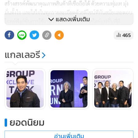
สร้างสรรค์พัฒนาคุณภาพสินค้าที่เชื่อถือได้ ด้วยความทุ่มเท มุ่ง
มั่นตั้งใจ และใส่ใจในทุกรายละเอียดด้วยดีไซน์ทีทันสมัยและตอบ
แสดงเพิ่มเติม
โจทย์ฟังก์ชั่นการใช้งานจริง เป็นสินค้าไลฟสไตล์แฟชั่นที่มี
คุณภาพอย่างแท้จริง” นางชนัญญารักษ์ กล่าว
465
ทั้งนี้แม็คกรุ๊ปมีเป้าหมายที่จะเดินหน้าขยายตลาดเอเชียตะวัน
แกลเลอรี
ออกเฉียงใต้อย่างเต็มรูปแบบ รวมถึงประเทศอิหร่านที่มีฐาน
ธุรกิจอยู่แล้ว พร้อมการเปลี่ยนแปลงวัฒนธรรมองค์กรไทย สู่
ความเป็นสากล
ยอดนิยม
อ่านเพิ่มเติม