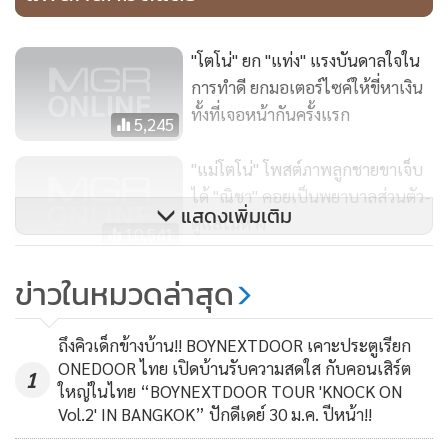
"โตโน่" ยก "แท่ง" แรงบันดาลใจใน
การทำดี ยกมอเตอร์ไซค์ให้ขี่หาเงิน
ทั้งที่เจอหน้ากันครั้งแรก
5,245
"แม่โตโน่" โพสต์ภาพลูกชายขาเจ็บ
ได้ "ณิชา" คอยเป็นพยาบาลส่วนตัว-
แสดงเพิ่มเติม
ดูแลไม่ห่าง
10,541
สลด!ทิดสึกก่อนกำหนดตั้งจิตถอดผ้า
ข่าวในหมวดล่าสุด
เหลืองไม่ทันข้ามคืนขี่ จยย.ชน
กำแพงบ้านดับสยอง
1,075
ถึงคิวเด็กข้างบ้าน!! BOYNEXTDOOR เคาะประตูเรียก
ONEDOOR ไทย เปิดบ้านรับความสดใส กับคอนเสิร์ต
1
ใหญ่ในไทย “BOYNEXTDOOR TOUR 'KNOCK ON
Vol.2' IN BANGKOK” ปักดีเดย์ 30 ม.ค. ปีหน้า!!