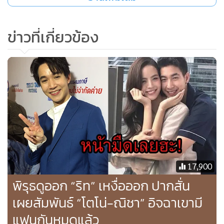
ข่าวที่เกี่ยวข้อง
17,900
พิรุธดูออก “ริท” เหงื่อออก ปากสั่น
เผยสัมพันธ์ “โตโน่-ณิชา” อิจฉาเขามี
แฟนกันหมดแล้ว