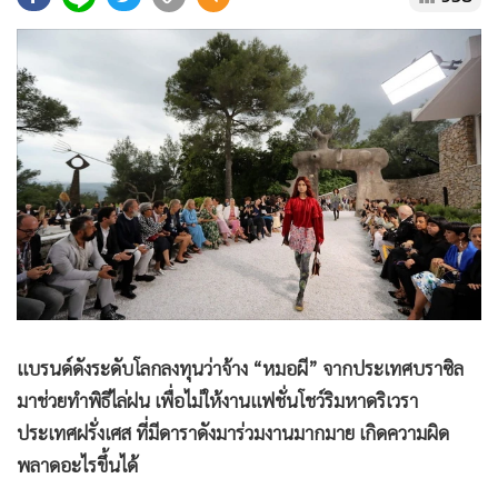
•
Good health & Well-being
•
Green Innovation & SD
•
Management & HR
•
MGR Live
•
Infographic
•
การเมือง
•
ท่องเที่ยว
•
กีฬา
•
ต่างประเทศ
•
Special Scoop
•
เศรษฐกิจ-ธุรกิจ
แบรนด์ดังระดับโลกลงทุนว่าจ้าง “หมอผี” จากประเทศบราซิล
•
จีน
มาช่วยทำพิธีไล่ฝน เพื่อไม่ให้งานแฟชั่นโชว์ริมหาดริเวรา
•
ชุมชน-คุณภาพชีวิต
ประเทศฝรั่งเศส ที่มีดาราดังมาร่วมงานมากมาย เกิดความผิด
•
อาชญากรรม
พลาดอะไรขึ้นได้
•
Motoring