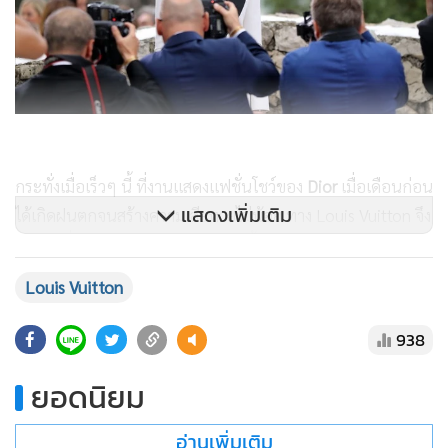
กระทั่งเมื่อเร็วๆ นี้ ที่งานแสดงแฟชั่นโชว์ของ
Dior
เมื่อเดือนก่อน
แสดงเพิ่มเติม
ได้เกิดฝนตกจนสร้างความเสียหายไม่น้อย ทาง Louis Vuitton จึง
ไม่ลังเลที่จะจ่ายเงินให้กับหมอผีอีกครั้ง
Louis Vuitton
ว่ากันว่ามีบริษัทระดับโลกยอมจ่ายเงินให้กับหมอผีลึกลับคนนี้ไม่
น้อย จนเขาเคยเดินทางไปควบคุมฟ้าฝนถึงเกียวโตมาแล้ว ลือ
938
กระทั่งว่าเขาเคยไปห้ามฝนที่งานใหญ่ของ
เจ้าชายแฮร์รี
และ
ยอดนิยม
ดัชเชสแห่งซัสเซกซ์
มาแล้วด้วย ...
อ่านเพิ่มเติม
“เขาจะเดินทางด้วยเครื่องบินส่วนตัว เขาจะส่งข้อมูลกลับไปให้