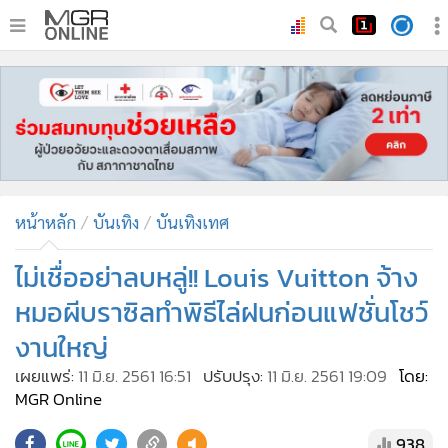
•
หน้าหลัก
•
ทันเหตุการณ์
•
ภาคใต้
•
ภูมิภาค
•
Online Section
หน้าหลัก
บันเทิง
บันเทิงเทศ
•
บันเทิง
•
ผู้จัดการรายวัน
ไม่เชื่ออย่าลบหลู่!! Louis Vuitton จ้าง
•
คอลัมนิสต์
หมอผีบราซิลทำพิธีไล่ฝนก่อนแฟชั่นโชว์
•
ละคร
งานใหญ่
•
CbizReview
เผยแพร่:
11 มิ.ย. 2561 16:51
ปรับปรุง:
11 มิ.ย. 2561 19:09
โดย:
•
Cyber BIZ
MGR Online
•
ผู้จัดกวน
938