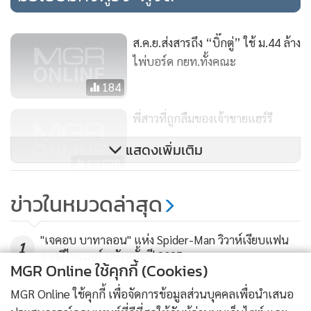
ส.ค.ย.ส่งสารถึง “บิ๊กตู่” ใช้ ม.44 ล้าง
ไพ่บอร์ด กยท.ทั้งคณะ
184
พี่สาวที่ถูกลืมของเจ้าชายแฮร์รี
แสดงเพิ่มเติม
13,028
พพ.กระตุ้นอาคารนอกข่ายควบคุม
ข่าวในหมวดล่าสุด
1,000 รายลดใช้พลังงาน
186
"เจคอบ บาทาลอน" แห่ง Spider-Man วิวาห์เงียบแฟน
1
สาวดีไซเนอร์ หลังหมั้นปี 2025
MGR Online ใช้คุกกี้ (Cookies)
2
MGR Online ใช้คุกกี้ เพื่อจัดการข้อมูลส่วนบุคคลเพื่อนำเสนอ