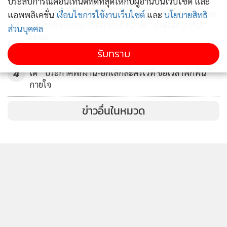
ประสบการณ์คอนเทนต์ที่ดีที่สุดให้กับผู้อ่านบนเว็บไซต์ และ
"แอน จักรพงษ์" รีเทิร์นวงการนางงาม? เวทีใหม่ประกาศ
แอพพลิเคชั่น
เงื่อนไขการใช้งานเว็บไซต์
และ
นโยบายสิทธิ
3
นั่งประธาน ก่อนกลับลำอ้างใช้ภาพ “ประกอบการนำ
ส่วนบุคคล
เสนอ”
รับทราบ
โดนจับจ้อง-วิจารณ์ไม่มีที่สิ้นสุด ทำ “อารีอานา กราน
4
เด” ประกาศพักงาน-ยกเลิกละครเวที ขอเวลาพักฟื้น
กายใจ
ข่าวอื่นในหมวด
ติดตามข่าวสารผ่านทาง LINE