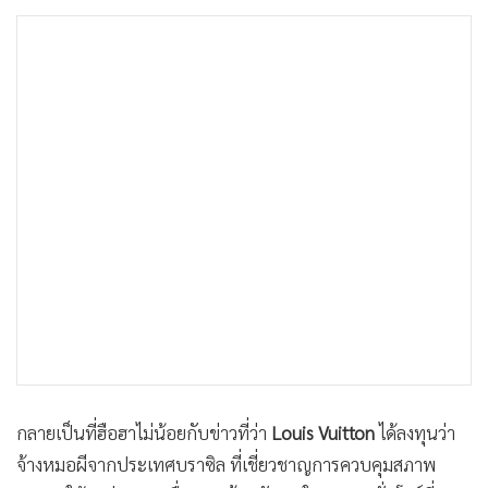
•
เกม
•
วิทยาศาสตร์
•
SMEs
•
หุ้น
•
อินโดจีน
•
กองทุนรวม
•
Celeb Online
•
Factcheck
•
ญี่ปุ่น
•
News1
•
Gotomanager
กลายเป็นที่ฮือฮาไม่น้อยกับข่าวที่ว่า
Louis Vuitton
ได้ลงทุนว่า
จ้างหมอผีจากประเทศบราซิล ที่เชี่ยวชาญการควบคุมสภาพ