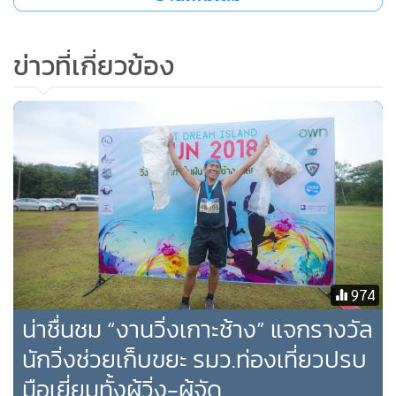
เมียที่บราซิลที่เป็นหมอผีเหมือนกัน แล้วทั้งคู่ก็จะช่วยกันควบคุม
ลมฟ้าอากาศ” สไตลิสต์ชื่อดัง
เคท ยัง
เปิดเผยผ่าน
Vogue
“ซึ่ง
ข่าวที่เกี่ยวข้อง
เขาก็ประสบความสำเร็จมาโดยตลอดนะ (ได้ยินว่าเขาจะจูบ
ต้นไม้อะไรทำนองนั้น) แล้วงานในวันนี้ฝนก็ไม่ตกเลยตั้งแต่ต้น
จนจบ”
974
น่าชื่นชม “งานวิ่งเกาะช้าง” แจกรางวัล
นักวิ่งช่วยเก็บขยะ รมว.ท่องเที่ยวปรบ
มือเยี่ยมทั้งผู้วิ่ง-ผู้จัด