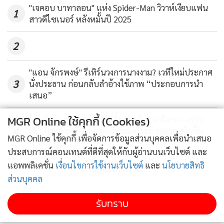
"เจคอบ บาทาลอน" แห่ง Spider-Man วิวาห์เงียบแฟน
1
สาวดีไซเนอร์ หลังหมั้นปี 2025
ข่าวบันเทิง, ถูกต้อง, รวดเร็วฉับไว ทั้งไทย และเทศ
http://www.superent.co.th
2
ติดตามความเคลื่อนไหวอินสตาแกรมดาราทั้งไทยและเทศตลอด
"แอน จักรพงษ์" รีเทิร์นวงการนางงาม? เวทีใหม่ประกาศ
3
24 ชั่วโมงได้ที่
ซูเปอร์สตาแกรม
นั่งประธาน ก่อนกลับลำอ้างใช้ภาพ “ประกอบการนำ
เสนอ”
MGR Online ใช้คุกกี้ (Cookies)
โดนจับจ้อง-วิจารณ์ไม่มีที่สิ้นสุด ทำ “อารีอานา กราน
4
เด” ประกาศพักงาน-ยกเลิกละครเวที ขอเวลาพักฟื้น
MGR Online ใช้คุกกี้ เพื่อจัดการข้อมูลส่วนบุคคลเพื่อนำเสนอ
กายใจ
ประสบการณ์คอนเทนต์ที่ดีที่สุดให้กับผู้อ่านบนเว็บไซต์ และ
แอพพลิเคชั่น
เงื่อนไขการใช้งานเว็บไซต์
และ
นโยบายสิทธิ
ข่าวอื่นในหมวด
ส่วนบุคคล
รับทราบ
เกาะติดข่าวบันเทิงและร่วมวงเมาท์ดารากับ “ซ้อ 7” ก่อนใคร
ผ่าน SMS โทรศัพท์มือถือทุกเครือข่าย