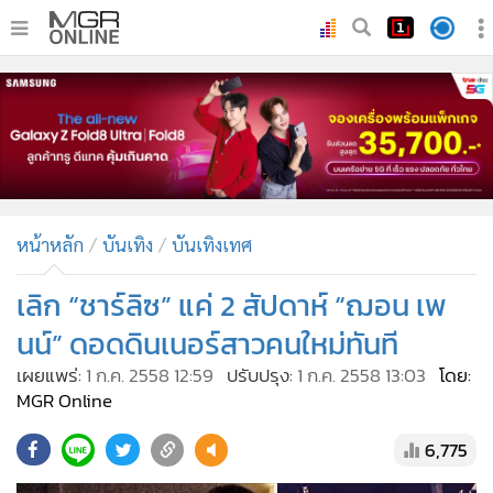
•
หน้าหลัก
•
ทันเหตุการณ์
•
ภาคใต้
•
ภูมิภาค
•
Online Section
หน้าหลัก
บันเทิง
บันเทิงเทศ
•
บันเทิง
•
ผู้จัดการรายวัน
เลิก “ชาร์ลิซ” แค่ 2 สัปดาห์ “ฌอน เพ
•
คอลัมนิสต์
นน์” ดอดดินเนอร์สาวคนใหม่ทันที
•
ละคร
เผยแพร่:
1 ก.ค. 2558 12:59
ปรับปรุง:
1 ก.ค. 2558 13:03
โดย:
•
CbizReview
MGR Online
•
Cyber BIZ
6,775
•
ผู้จัดกวน