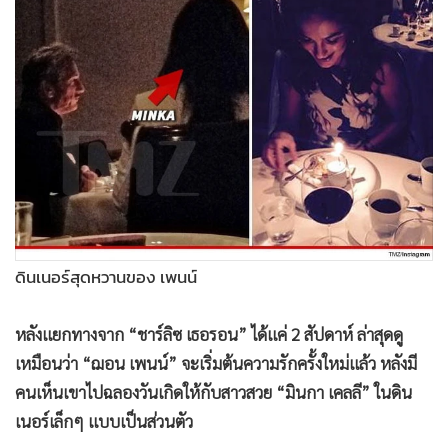
•
Good health & Well-being
•
Green Innovation & SD
•
Management & HR
•
MGR Live
•
Infographic
•
การเมือง
•
ท่องเที่ยว
•
กีฬา
•
ต่างประเทศ
ดินเนอร์สุดหวานของ เพนน์
•
Special Scoop
•
เศรษฐกิจ-ธุรกิจ
หลังแยกทางจาก “ชาร์ลิซ เธอรอน” ได้แค่ 2 สัปดาห์ ล่าสุดดู
•
จีน
เหมือนว่า “ฌอน เพนน์” จะเริ่มต้นความรักครั้งใหม่แล้ว หลังมี
•
ชุมชน-คุณภาพชีวิต
คนเห็นเขาไปฉลองวันเกิดให้กับสาวสวย “มินกา เคลลี” ในดิน
•
อาชญากรรม
เนอร์เล็กๆ แบบเป็นส่วนตัว
•
Motoring