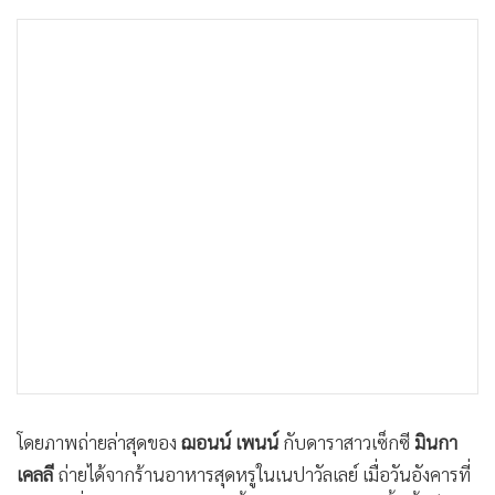
•
เกม
•
วิทยาศาสตร์
•
SMEs
•
หุ้น
•
อินโดจีน
•
กองทุนรวม
•
Celeb Online
•
Factcheck
•
ญี่ปุ่น
•
News1
•
Gotomanager
โดยภาพถ่ายล่าสุดของ
ฌอนน์ เพนน์
กับดาราสาวเซ็กซี
มินกา
เคลลี
ถ่ายได้จากร้านอาหารสุดหรูในเนปาวัลเลย์ เมื่อวันอังคารที่