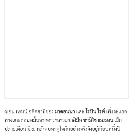
ฌอน เพนน์ อดีตสามีของ
มาดอนนา
และ
โรบิน ไรท์
เพิ่งจะแยก
ทางและถอนหมั้นจากดาราสาวมากฝีมือ
ชาร์ลิซ เธอรอน
เมื่อ
ปลายเดือน มิ.ย. หลังคบหาดูใจกันอย่างจริงจังอยู่เกือบหนึ่งปี