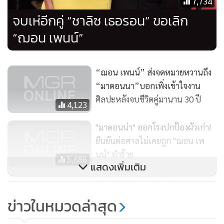
7,734
จบเห่อีกคู่ “ชาลิซ เธอรอน” ขอเลิก
“ฌอน เพนน์”
แยกทางกันไปเมื่อ 2 สัปดาห์ก่อน
“ฌอน เพนน์” ส่งจดหมายหวานถึง
“มาดอนนา”บอกเพิ่งเข้าใจงาน
ศิลปะหลังจบชีวิตคู่มานาน 30 ปี
4,123
"มาดอนน่า" ออกโรงปกป้องผัวเก่า!
ยืนยันต่อศาลไม่เคยถูก "ฌอน เพ
ASTVผู้จัดการออนไลน์ เพิ่มหมวดข่าว “โต๊ะญี่ปุ่น” นำเสนอความ
นน์" ทำร้าย
5,686
เคลื่อนไหวของข้อมูลข่าวสาร ตอบสนองผู้อ่านที่สนใจในประเทศ
แสดงเพิ่มเติม
ญี่ปุ่น รวมทั้ง สรรสาระ เกร็ดความรู้ต่างๆ ที่ผู้อ่านควรรู้ และ ต้องรู้อีก
“คริสเตน สจ๊วร์ต” สร้าง
มากมาย ติดตามเราได้นับตั้งแต่บัดนี้เป็นต้นไป
ประวัติศาสตร์คว้ารางวัล “ซีซาร์”
ข่าวในหมวดล่าสุด
ออสการ์แห่งฝรั่งเศส
20,205
ติดตามรับชมช่อง “Super บันเทิง” ได้ที่
Super บันเทิง live