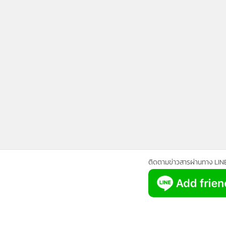
•
Management & HR
•
MGR Live
•
Infographic
•
การเมือง
•
ท่องเที่ยว
•
กีฬา
•
ต่างประเทศ
•
Special Scoop
•
เศรษฐกิจ-ธุรกิจ
•
จีน
•
ชุมชน-คุณภาพชีวิต
•
อาชญากรรม
ติดตามข่าวสารผ่านทาง LIN
•
Motoring
•
เกม
•
วิทยาศาสตร์
•
SMEs
•
หุ้น