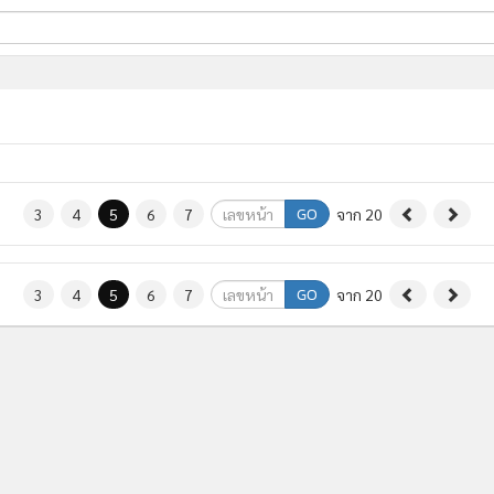
ี่ใช้
ine
้นสูง
GO
3
4
5
6
7
จาก 20
GO
3
4
5
6
7
จาก 20