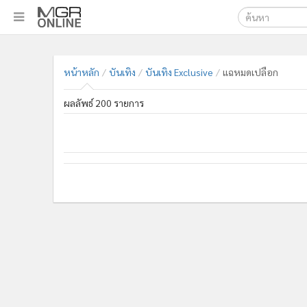
เลือกเครื่องมือท
•
หน้าหลัก
ค้นหา
•
ทันเหตุการณ์
หน้าหลัก
บันเทิง
บันเทิง Exclusive
แฉหมดเปลือก
Google
•
ภาคใต้
ผลลัพธ์ 200 รายการ
•
ภูมิภาค
MGR Onl
•
Online Section
ค้นหาขั
•
บันเทิง
•
ผู้จัดการรายวัน
•
คอลัมนิสต์
•
ละคร
•
CbizReview
•
Cyber BIZ
•
ผู้จัดกวน
•
Good health & Well-being
•
Green Innovation & SD