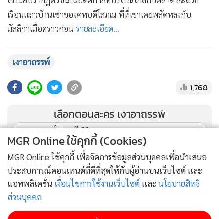
เจรมัยปรากฏตัวขึ้นในอดีตกาลที่บริเวณใกล้กับตลาด ละแวก
•
เกม
เรือนแถวบ้านเช่าของคหบดีโสภณ ที่ที่เขาเคยพลัดหลงกับ
•
วิทยาศาสตร์
มัลลิกาเมื่อคราวก่อน
รายละเอียด...
•
SMEs
•
หุ้น
เงาอาถรรพ์
•
อินโดจีน
•
กองทุนรวม
1,768
•
Celeb Online
เลือกตอนละคร เงาอาถรรพ์
•
Factcheck
เงาอาถรรพ์ ตอนที่ 23
•
ญี่ปุ่น
MGR Online ใช้คุกกี้ (Cookies)
•
News1
ยอดนิยม
MGR Online ใช้คุกกี้ เพื่อจัดการข้อมูลส่วนบุคคลเพื่อนำเสนอ
•
Gotomanager
ประสบการณ์คอนเทนต์ที่ดีที่สุดให้กับผู้อ่านบนเว็บไซต์ และ
อ่านเพิ่มเติม
แอพพลิเคชั่น
เงื่อนไขการใช้งานเว็บไซต์
และ
นโยบายสิทธิ
ส่วนบุคคล