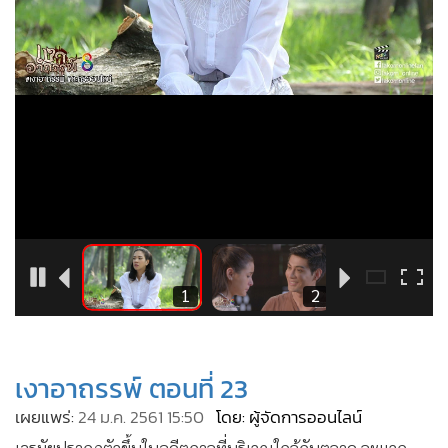
•
Good health & Well-being
•
Green Innovation & SD
•
Management & HR
•
MGR Live
•
Infographic
•
การเมือง
•
ท่องเที่ยว
•
กีฬา
•
ต่างประเทศ
•
Special Scoop
8
1
2
•
เศรษฐกิจ-ธุรกิจ
•
จีน
•
ชุมชน-คุณภาพชีวิต
เงาอาถรรพ์ ตอนที่ 23
•
อาชญากรรม
เผยแพร่:
24 ม.ค. 2561 15:50
โดย: ผู้จัดการออนไลน์
•
Motoring