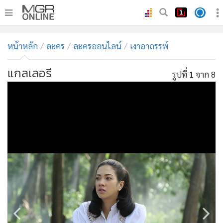
•
หน้าหลัก
หน้าหลัก
ละคร
ละครออนไลน์
เงาอาถรรพ์
•
ทันเหตุการณ์
•
ภาคใต้
แกลเลอรี
รูปที่
1
จาก 8
•
ภูมิภาค
•
Online Section
•
บันเทิง
•
ผู้จัดการรายวัน
•
คอลัมนิสต์
•
ละคร
•
CbizReview
•
Cyber BIZ
•
ผู้จัดกวน