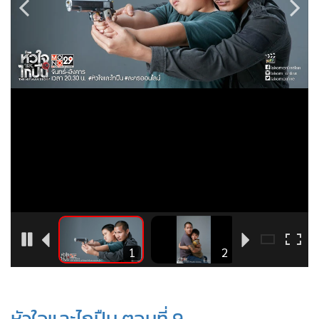
•
Good health & Well-being
•
Green Innovation & SD
•
Management & HR
•
MGR Live
•
Infographic
•
การเมือง
•
ท่องเที่ยว
•
กีฬา
•
ต่างประเทศ
•
Special Scoop
•
เศรษฐกิจ-ธุรกิจ
•
จีน
8
1
2
•
ชุมชน-คุณภาพชีวิต
•
อาชญากรรม
•
Motoring
หัวใจและไกปืน ตอนที่ 9