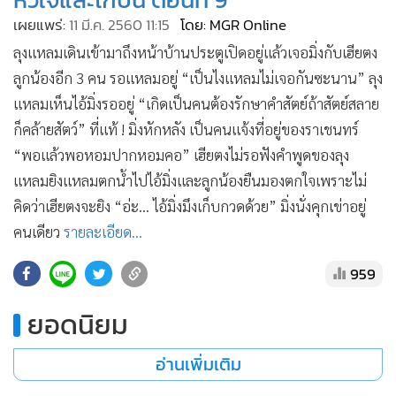
•
เกม
เผยแพร่:
11 มี.ค. 2560 11:15
โดย: MGR Online
•
วิทยาศาสตร์
ลุงแหลมเดินเข้ามาถึงหน้าบ้านประตูเปิดอยู่แล้วเจอมิ่งกับเฮียตง
•
SMEs
ลูกน้องอีก 3 คน รอแหลมอยู่ “เป็นไงแหลมไม่เจอกันซะนาน” ลุง
•
หุ้น
แหลมเห็นไอ้มิ่งรออยู่ “เกิดเป็นคนต้องรักษาคำสัตย์ถ้าสัตย์สลาย
•
อินโดจีน
ก็คล้ายสัตว์” ที่แท้ ! มิ่งหักหลัง เป็นคนแจ้งที่อยู่ของราเชนทร์
•
กองทุนรวม
“พอแล้วพอหอมปากหอมคอ” เฮียตงไม่รอฟังคำพูดของลุง
•
Celeb Online
แหลมยิงแหลมตกน้ำไปไอ้มิ่งและลูกน้องยืนมองตกใจเพราะไม่
คิดว่าเฮียตงจะยิง “อ่ะ... ไอ้มิ่งมึงเก็บกวดด้วย” มิ่งนั่งคุกเข่าอยู่
•
Factcheck
คนเดียว
รายละเอียด...
•
ญี่ปุ่น
•
News1
959
•
Gotomanager
MGR Online ใช้คุกกี้ (Cook
เลือกตอนละคร หัวใจและไกปืน
MGR Online ใช้คุกกี้ เพื่อจัดการข้อม
หัวใจและไกปืน ตอนที่ 9
ประสบการณ์คอนเทนต์ที่ดีที่สุดให้กับ
แอพพลิเคชั่น
เงื่อนไขการใช้งานเว็บไ