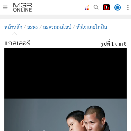
•
หน้าหลัก
หน้าหลัก
ละคร
ละครออนไลน์
หัวใจและไกปืน
•
ทันเหตุการณ์
•
ภาคใต้
แกลเลอรี
รูปที่
1
จาก 8
•
ภูมิภาค
•
Online Section
•
บันเทิง
•
ผู้จัดการรายวัน
•
คอลัมนิสต์
•
ละคร
•
CbizReview
•
Cyber BIZ
•
ผู้จัดกวน