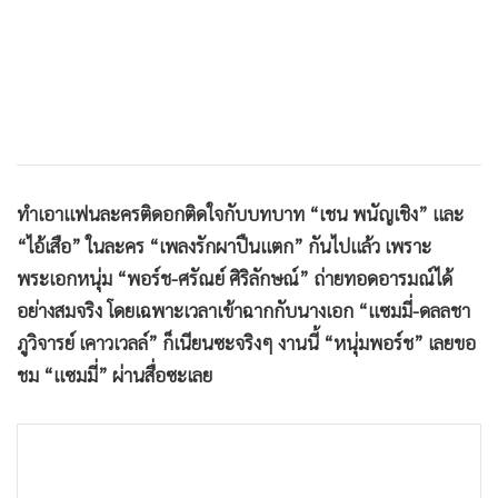
ทำเอาแฟนละครติดอกติดใจกับบทบาท “เชน พนัญเชิง” และ
“ไอ้เสือ” ในละคร “เพลงรักผาปืนแตก” กันไปแล้ว เพราะ
พระเอกหนุ่ม “พอร์ช-ศรัณย์ ศิริลักษณ์” ถ่ายทอดอารมณ์ได้
อย่างสมจริง โดยเฉพาะเวลาเข้าฉากกับนางเอก “แซมมี่-ดลลชา
ภูวิจารย์ เคาวเวลล์” ก็เนียนซะจริงๆ งานนี้ “หนุ่มพอร์ช” เลยขอ
ชม “แซมมี่” ผ่านสื่อซะเลย