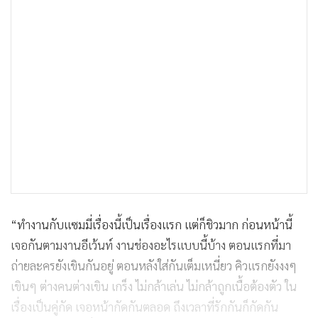
“ทำงานกับแซมมี่เรื่องนี้เป็นเรื่องแรก แต่ก็ชิวมาก ก่อนหน้านี้
เจอกันตามงานอีเว้นท์ งานช่องอะไรแบบนี้บ้าง ตอนแรกที่มา
ถ่ายละครยังเขินกันอยู่ ตอนหลังใส่กันเต็มเหนี่ยว คิวแรกยังงงๆ
เขินๆ ต่างคนต่างเขิน เกร็ง ไม่กล้าเล่น ไม่กล้าถูกเนื้อต้องตัว ใน
เรื่องเป็นคู่กัด เจอหน้ากัดกันตลอด ถึงเวลาที่รักกันก็กัดกัน