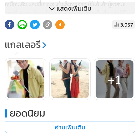
เหมือนเดิม แซมมี่เก่งนะ เล่นเต็มทุกฉาก บู๊ก็ได้ เค้าบู๊สวยนะ
แสดงเพิ่มเติม
แซมมี่เคยเล่นบู๊มาแล้ว ผมว่าเค้าเก่งนะ เพราะในเรื่องเค้าก็บู๊
เยอะไม่แพ้เรา ต้องปลอมตัวคู่กับเรา เป็นผัวเมียใส่ชุดคล้ายๆ กัน
3,957
มีผ้าคาดหน้า เป็นไอ้เสือกับนางสิงห์ เค้าก็เหมาะที่จะเป็นนาง
สิงห์นะ (หัวเราะ) บางฉากจะบู๊กันไปทะเลาะกันไปด้วย บู๊เสร็จ
แกลเลอรี
หันมาทะเลาะกันต่ออีก ในเรื่องเชนจะเป็นคนกวนๆ วัลภาเค้าก็
จะคอยปราบเรา เลิฟซีนก็มีแต่จะเป็นแบบตลกๆ ฮาๆ ซะเป็น
ส่วนใหญ่ เราจะหอมแก้มเค้าบ่อยมาก เพราะเค้าก็จะกวนๆ
+1
อารมณ์ประมาณว่า ดื้อนักใช่มั๊ย ช่วงแรกที่ยังไม่สนิทกัน ก็จะ
แบบ เฮ้ยๆ ขอโทษนะ หลังๆ สนิทกันแล้วเล่นเต็มที่เลย
ร้องเพลงในเรื่อง ส่วนใหญ่จะร้องเพลงลูกทุ่ง ก็ไม่ค่อยถนัดนะ แต่
ยอดนิยม
ก็พอได้อยู่ เป็นเพลงดังในสมัยก่อน ครั้งนี้เอามาร้องใหม่ทำใหม่
ผมว่าแฟนละครน่าจะชอบกันนะครับ คนรุ่นเก่าฟังได้ คนรุ่นใหม่
อ่านเพิ่มเติม
ก็ฟังเพลินๆ ด้วยความที่เป็นละครเพลง บางฉากจะแบบคุยอยู่กับ