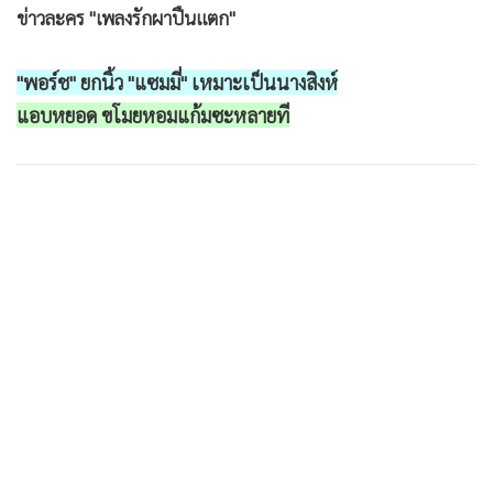
ข่าวละคร "เพลงรักผาปืนแตก"
•
เกม
•
วิทยาศาสตร์
"พอร์ช" ยกนิ้ว "แซมมี่" เหมาะเป็นนางสิงห์
•
SMEs
แอบหยอด ขโมยหอมแก้มซะหลายที
•
หุ้น
•
อินโดจีน
•
กองทุนรวม
•
Celeb Online
•
Factcheck
•
ญี่ปุ่น
•
News1
•
Gotomanager