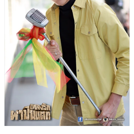
•
Good health & Well-being
•
Green Innovation & SD
•
Management & HR
•
MGR Live
•
Infographic
•
การเมือง
•
ท่องเที่ยว
•
กีฬา
•
ต่างประเทศ
•
Special Scoop
•
เศรษฐกิจ-ธุรกิจ
•
จีน
•
ชุมชน-คุณภาพชีวิต
•
อาชญากรรม
•
Motoring