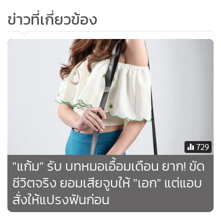
นางเอกแล้วก็ร้องเพลงขึ้นมา ถือเป็นอะไรที่แปลกใหม่ดีสำหรับ
ข่าวที่เกี่ยวข้อง
ละครบ้านเรา ผมคาดหวังเรื่องเพลงนะครับ คาดหวังว่าจะมีงาน
เดินสายไปร้องเพลง (หัวเราะ) เล่นละครเรื่องไหนผมเดินสาย
ตลอดเกือบทุกเรื่อง แต่เรื่องนี้อาจจะคาดหวังเยอะหน่อย เพราะ
แต่ละเพลงเป็นเพลงที่ติดหูกันอยู่แล้วครับ”
“เชน” กับ “วัลภา” จะพ่อแง่แม่งอนกันขนาดไหน ติดตามได้ใน
ละครเรื่อง “เพลงรักผาปืนแตก” ศุกร์ เสาร์ และ อาทิตย์ เวลา
20.20 น. ทางช่อง 7 สี
729
"แก้ม" รับ บทหมอเอื้อมเดือน ยาก! ขัด
ชีวิตจริง ยอมเสียจูบให้ "เอก" แต่แอบ
สั่งให้แปรงฟันก่อน