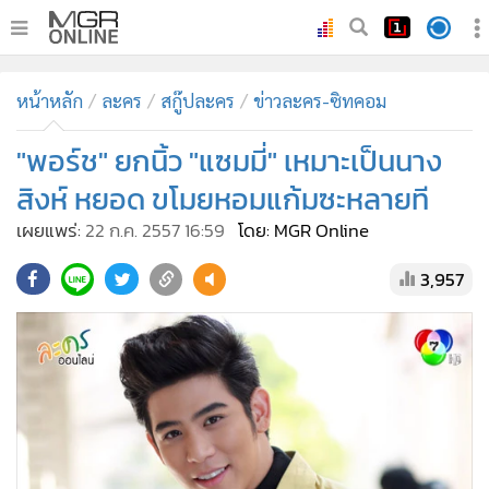
•
หน้าหลัก
หน้าหลัก
ละคร
สกู๊ปละคร
ข่าวละคร-ซิทคอม
•
ทันเหตุการณ์
•
"พอร์ช" ยกนิ้ว "แซมมี่" เหมาะเป็นนาง
ภาคใต้
•
ภูมิภาค
สิงห์ หยอด ขโมยหอมแก้มซะหลายที
•
Online Section
เผยแพร่:
22 ก.ค. 2557 16:59
โดย: MGR Online
•
บันเทิง
3,957
•
ผู้จัดการรายวัน
•
คอลัมนิสต์
•
ละคร
•
CbizReview
•
Cyber BIZ
•
ผู้จัดกวน