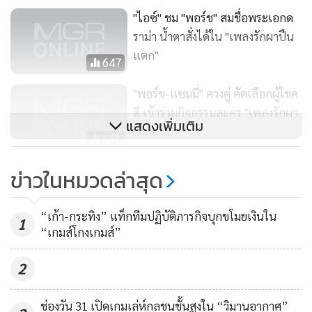
"ไอซ์" ชม "พอร์ช" สมชื่อพระเอกด
ราม่า น้ำตาสั่งได้ใน "เพลงรักผาปืน
แตก"
647
"พอร์ช-แซมมี่" ควงคู่ คัดเลือกผู้โชค
ดี เข้าร่วมกิจกรรมละคร "เพลงรักผา
แสดงเพิ่มเติม
ปืนแตก"
651
"พอร์ช-แซมมี่" นำทีมแฟนละคร
ข่าวในหมวดล่าสุด
ท่องเที่ยวสไตล์ย้อนยุค ณ บ้าน
พิพิธภัณฑ์
419
“เก้า-กระทิง” แท็กทีมปฏิบัติภารกิจบุกขโมยเงินใน
1
“เกมส์โกงเกมส์”
2
ช่องวัน 31 เปิดเกมเล่ห์กลชนชั้นสูงใน “วิมานอากาศ”