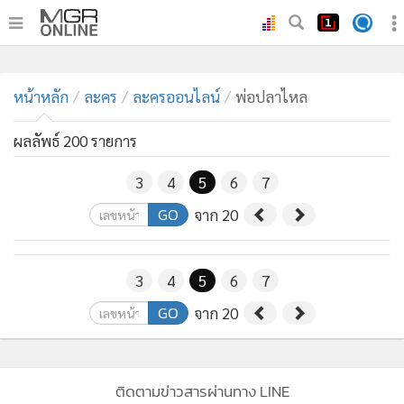
•
หน้าหลัก
•
หน้าหลัก
ทันเหตุการณ์
ละคร
ละครออนไลน์
พ่อปลาไหล
•
ภาคใต้
ผลลัพธ์ 200 รายการ
•
ภูมิภาค
•
Online Section
3
4
5
6
7
•
บันเทิง
GO
จาก 20
•
ผู้จัดการรายวัน
•
คอลัมนิสต์
3
4
5
6
7
•
ละคร
GO
จาก 20
•
CbizReview
•
Cyber BIZ
•
ผู้จัดกวน
ติดตามข่าวสารผ่านทาง LINE