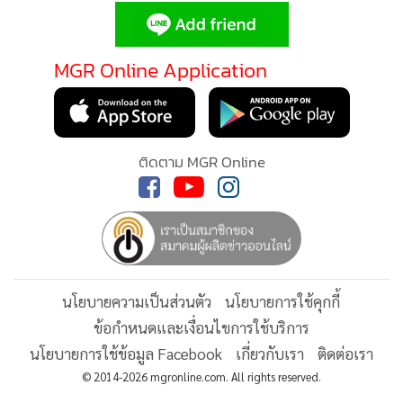
•
Good health & Well-being
•
Green Innovation & SD
•
Management & HR
MGR Online Application
•
MGR Live
•
Infographic
•
การเมือง
ติดตาม MGR Online
•
ท่องเที่ยว
•
กีฬา
•
ต่างประเทศ
•
Special Scoop
•
เศรษฐกิจ-ธุรกิจ
นโยบายความเป็นส่วนตัว
นโยบายการใช้คุกกี้
•
จีน
ข้อกำหนดและเงื่อนไขการใช้บริการ
•
ชุมชน-คุณภาพชีวิต
นโยบายการใช้ข้อมูล Facebook
เกี่ยวกับเรา
ติดต่อเรา
•
อาชญากรรม
© 2014-2026 mgronline.com. All rights reserved.
•
Motoring