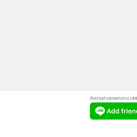
•
Management & HR
•
MGR Live
•
Infographic
•
การเมือง
•
ท่องเที่ยว
•
กีฬา
•
ต่างประเทศ
•
Special Scoop
•
เศรษฐกิจ-ธุรกิจ
•
จีน
•
ชุมชน-คุณภาพชีวิต
•
อาชญากรรม
ติดตามข่าวสารผ่านทาง LIN
•
Motoring
•
เกม
•
วิทยาศาสตร์
•
SMEs
•
หุ้น