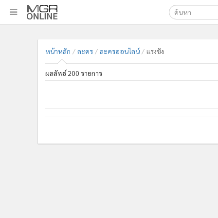
เลือกเครื่องมือท
•
หน้าหลัก
ค้นหา
•
ทันเหตุการณ์
หน้าหลัก
ละคร
ละครออนไลน์
แรงชัง
Google
•
ภาคใต้
ผลลัพธ์ 200 รายการ
•
ภูมิภาค
MGR Onl
•
Online Section
ค้นหาขั
•
บันเทิง
•
ผู้จัดการรายวัน
•
คอลัมนิสต์
•
ละคร
•
CbizReview
•
Cyber BIZ
•
ผู้จัดกวน
•
Good health & Well-being
•
Green Innovation & SD