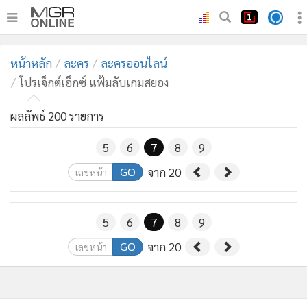
•
หน้าหลัก
หน้าหลัก
ละคร
ละครออนไลน์
•
ทันเหตุการณ์
โปรเจ็กต์เอ็กซ์ แฟ้มลับเกมสยอง
•
ภาคใต้
•
ผลลัพธ์ 200 รายการ
ภูมิภาค
•
Online Section
5
6
7
8
9
•
บันเทิง
GO
จาก 20
•
ผู้จัดการรายวัน
•
คอลัมนิสต์
5
6
7
8
9
•
ละคร
•
CbizReview
GO
จาก 20
•
Cyber BIZ
•
ผู้จัดกวน