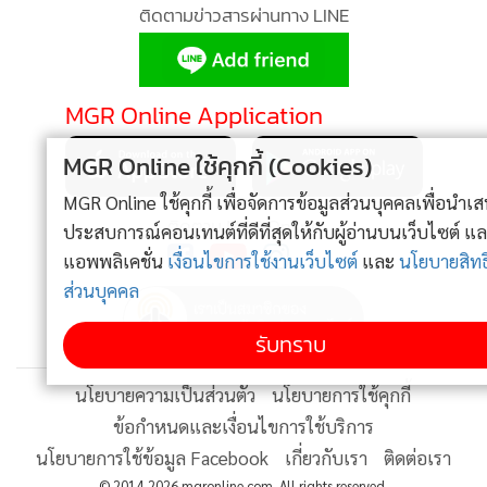
•
Good health & Well-being
ติดตามข่าวสารผ่านทาง LINE
•
Green Innovation & SD
•
Management & HR
•
MGR Live
MGR Online Application
•
Infographic
MGR Online ใช้คุกกี้ (Cookies)
•
การเมือง
•
MGR Online ใช้คุกกี้ เพื่อจัดการข้อมูลส่วนบุคคลเพื่อนำเสนอ
ท่องเที่ยว
ติดตาม MGR Online
ประสบการณ์คอนเทนต์ที่ดีที่สุดให้กับผู้อ่านบนเว็บไซต์ และ
•
กีฬา
แอพพลิเคชั่น
เงื่อนไขการใช้งานเว็บไซต์
และ
นโยบายสิทธิ
•
ต่างประเทศ
ส่วนบุคคล
•
Special Scoop
•
เศรษฐกิจ-ธุรกิจ
รับทราบ
•
จีน
นโยบายความเป็นส่วนตัว
นโยบายการใช้คุกกี้
•
ชุมชน-คุณภาพชีวิต
ข้อกำหนดและเงื่อนไขการใช้บริการ
•
อาชญากรรม
นโยบายการใช้ข้อมูล Facebook
เกี่ยวกับเรา
ติดต่อเรา
•
Motoring
© 2014-2026 mgronline.com. All rights reserved.