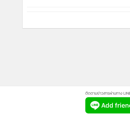
•
Management & HR
•
MGR Live
•
Infographic
•
การเมือง
•
ท่องเที่ยว
•
กีฬา
•
ต่างประเทศ
•
Special Scoop
•
เศรษฐกิจ-ธุรกิจ
•
จีน
•
ชุมชน-คุณภาพชีวิต
•
อาชญากรรม
ติดตามข่าวสารผ่านทาง LIN
•
Motoring
•
เกม
•
วิทยาศาสตร์
•
SMEs
•
หุ้น