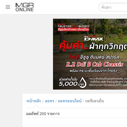
เลือกเครื่องมือท
•
หน้าหลัก
ค้นหา
•
ทันเหตุการณ์
Google
•
ภาคใต้
•
ภูมิภาค
MGR Onl
•
Online Section
ค้นหาขั
•
บันเทิง
•
ผู้จัดการรายวัน
•
คอลัมนิสต์
•
ละคร
•
CbizReview
•
Cyber BIZ
หน้าหลัก
ละคร
ละครออนไลน์
กลรักลวงใจ
•
ผู้จัดกวน
•
Good health & Well-being
ผลลัพธ์ 200 รายการ
•
Green Innovation & SD