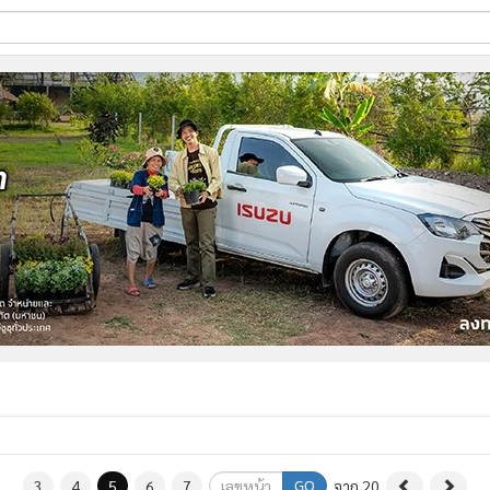
ี่ใช้
ine
้นสูง
GO
3
4
5
6
7
จาก 20