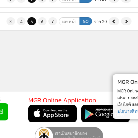
GO
3
4
5
6
7
จาก 20
MGR Onli
MGR Online 
เสนอ ประสบก
MGR Online Application
E
เว็บไซต์ แ
นโยบายสิทธ