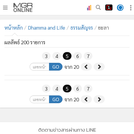
•
หน้าหลัก
หน้าหลัก
Dhamma and Life
ธรรมสัญจร
ยะลา
•
ทันเหตุการณ์
•
ภาคใต้
ผลลัพธ์ 200 รายการ
•
ภูมิภาค
3
4
5
6
7
•
Online Section
GO
จาก 20
•
บันเทิง
•
ผู้จัดการรายวัน
•
คอลัมนิสต์
3
4
5
6
7
•
ละคร
GO
จาก 20
•
CbizReview
•
Cyber BIZ
•
ผู้จัดกวน
ติดตามข่าวสารผ่านทาง LINE