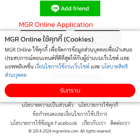
•
Good health & Well-being
•
Green Innovation & SD
•
Management & HR
MGR Online Application
•
MGR Live
MGR Online ใช้คุกกี้ (Cookies)
•
Infographic
•
การเมือง
MGR Online ใช้คุกกี้ เพื่อจัดการข้อมูลส่วนบุคคลเพื่อนำเสนอ
ติดตาม MGR Online
ประสบการณ์คอนเทนต์ที่ดีที่สุดให้กับผู้อ่านบนเว็บไซต์ และ
•
ท่องเที่ยว
แอพพลิเคชั่น
เงื่อนไขการใช้งานเว็บไซต์
และ
นโยบายสิทธิ
•
กีฬา
ส่วนบุคคล
•
ต่างประเทศ
•
Special Scoop
รับทราบ
•
เศรษฐกิจ-ธุรกิจ
นโยบายความเป็นส่วนตัว
นโยบายการใช้คุกกี้
•
จีน
ข้อกำหนดและเงื่อนไขการใช้บริการ
•
ชุมชน-คุณภาพชีวิต
นโยบายการใช้ข้อมูล Facebook
เกี่ยวกับเรา
ติดต่อเรา
•
อาชญากรรม
© 2014-2026 mgronline.com. All rights reserved.
•
Motoring