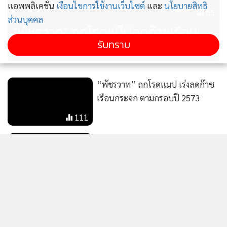
แอพพลิเคชั่น
เงื่อนไขการใช้งานเว็บไซต์
และ
นโยบายสิทธิ
65
ส่วนบุคคล
“พัชรวาท” ถกโรดแม๊ปลดก๊าซเรือน
รับทราบ
กระจกตามกรอบปี 2573
“พัชรวาท” ถกโรดแมป เร่งลดก๊าซ
เรือนกระจก ตามกรอบปี 2573
111
นายกฯ มอบหมาย 3 กระทรวง ร่วม
มือจัดกิจกรรม “ร่วมใจภักดิ์ รักษ์สิ่ง
แวดล้อม” เปิดงาน 15 พ.ค.นี้
82
[ข้อมูลที่ถูกลบ]