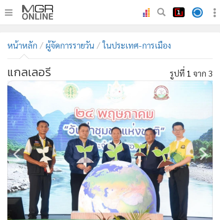
•
หน้าหลัก
หน้าหลัก
ผู้จัดการรายวัน
ในประเทศ-การเมือง
•
ทันเหตุการณ์
•
ภาคใต้
แกลเลอรี
รูปที่
1
จาก 3
•
ภูมิภาค
•
Online Section
•
บันเทิง
•
ผู้จัดการรายวัน
•
คอลัมนิสต์
•
ละคร
•
CbizReview
•
Cyber BIZ
•
ผู้จัดกวน