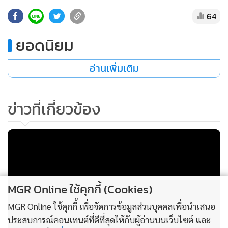
•
เกม
64
•
วิทยาศาสตร์
ยอดนิยม
•
SMEs
•
หุ้น
อ่านเพิ่มเติม
•
อินโดจีน
•
กองทุนรวม
ข่าวที่เกี่ยวข้อง
•
Celeb Online
•
Factcheck
•
ญี่ปุ่น
•
News1
•
Gotomanager
MGR Online ใช้คุกกี้ (Cookies)
MGR Online ใช้คุกกี้ เพื่อจัดการข้อมูลส่วนบุคคลเพื่อนำเสนอ
ประสบการณ์คอนเทนต์ที่ดีที่สุดให้กับผู้อ่านบนเว็บไซต์ และ