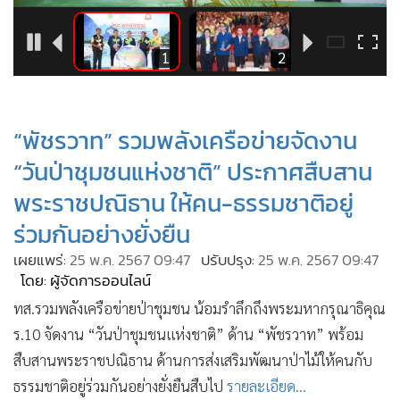
•
Good health & Well-being
•
Green Innovation & SD
•
Management & HR
3
1
2
•
MGR Live
•
Infographic
“พัชรวาท” รวมพลังเครือข่ายจัดงาน
•
การเมือง
“วันป่าชุมชนแห่งชาติ” ประกาศสืบสาน
•
ท่องเที่ยว
•
กีฬา
พระราชปณิธาน ให้คน-ธรรมชาติอยู่
•
ต่างประเทศ
ร่วมกันอย่างยั่งยืน
•
Special Scoop
เผยแพร่:
25 พ.ค. 2567 09:47
ปรับปรุง:
25 พ.ค. 2567 09:47
•
เศรษฐกิจ-ธุรกิจ
โดย: ผู้จัดการออนไลน์
•
จีน
ทส.รวมพลังเครือข่ายป่าชุมชน น้อมรำลึกถึงพระมหากรุณาธิคุณ
•
ชุมชน-คุณภาพชีวิต
ร.10 จัดงาน “วันป่าชุมชนแห่งชาติ” ด้าน “พัชรวาท” พร้อม
•
สืบสานพระราชปณิธาน ด้านการส่งเสริมพัฒนาป่าไม้ให้คนกับ
อาชญากรรม
ธรรมชาติอยู่ร่วมกันอย่างยั่งยืนสืบไป
รายละเอียด...
•
Motoring