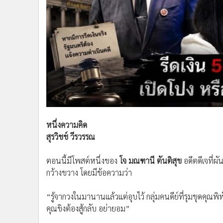
•
อินโดจีน
•
กองทุนรวม
•
Celeb Online
•
Factcheck
•
ญี่ปุ่น
•
News1
•
Gotomanager
หนึ่งความคิด
สุรวิชช์ วีรวรรณ
ตอนนี้มีโพสต์หนึ่งของ
โจ มณฑานี ตันติสุข
อดีตดีเจที่ผั
กว้างขวาง โดยมีข้อความว่า
“รู้จากวงในมานานแล้วแต่อุบไว้ กลุ่มคนดีย์ที่รุมขุดคุณพิพั
คุณขิงต้องสู้กลับ อย่ายอม”