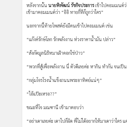
หลังจากนั้น
นายพิพัฒน์ รัชกิจประการ
เข้าไปคอมเมนต์ว
เข้ามาคอมเมนต์ว่า “อิอิ ทายกี่ทีก็ถูกว่าใคร”
นอกจากนี้ท้ายโพสต์ยังมีคนเข้าไปคอมเมนต์ เช่น
“แก๊งค์รักษ์โลก รักพลังงาน ห่วงราคาน้ำมัน ปล่าว”
“สังกัดมูลนิธิหมาเฝ้าคอกใช่ป่าว”
“พวกที่สู้เพื่อพลังงาน นี่ ตัวดีเลยค่ะ หากิน ทำกัน จนเป
“กลุ่มโจรโรงน้ำแข็งถนนพระอาทิตย์แน่ๆ”
“ไอ้แป๊ะเหรอ??”
ขณะที่โจ มณฑานี เข้ามาตอบว่า
“อย่าเดาเลยค่ะ เดาไปก็ผิด พี่ไม่ได้อยากให้มาเดาว่าใค