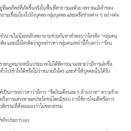
ู่ที่ผลลัพธ์ที่เกิดขึ้นจริงในพื้นที่สาธารณะด้วย เพราะแม้เจ้าของ
ามเชื่อมโยงไปยังบุคคล กลุ่มบุคคล และเครือข่ายต่าง ๆ อย่างต่อ
้อ่านจำนวนไม่น้อยกลับพยายามช่วยกันหาคำตอบว่าใครคือ “กลุ่มคน
พิง และเมื่อใครคิดว่าถูกกล่าวหา กลุ่มคนเหล่านี้ก็บอกว่า “ร้อน
พราะกฎหมายหมิ่นประมาทไม่ได้พิจารณาเฉพาะว่ามีการเอ่ยชื่อ
ั่วไปเข้าใจได้หรือไม่ว่าหมายถึงใคร และทำให้บุคคลนั้นได้รับ
ง แต่เป็นการกล่าวหาว่ามีการ “รีดเงินเดือนละ 5 ล้านบาท” ความร้าย
นมีนัยถึงการแสวงหาผลประโยชน์โดยมิชอบ การใช้การโจมตีหรือการ
็นพฤติกรรมที่สังคมมองว่าไม่ชอบธรรม
รัชกิจประการ เอง