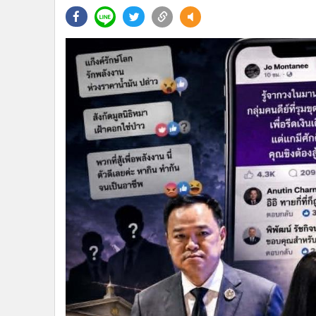
•
Management & HR
•
MGR Live
•
Infographic
•
การเมือง
•
ท่องเที่ยว
•
กีฬา
•
ต่างประเทศ
•
Special Scoop
•
เศรษฐกิจ-ธุรกิจ
•
จีน
•
ชุมชน-คุณภาพชีวิต
•
อาชญากรรม
•
Motoring
•
เกม
•
วิทยาศาสตร์
•
SMEs
•
หุ้น