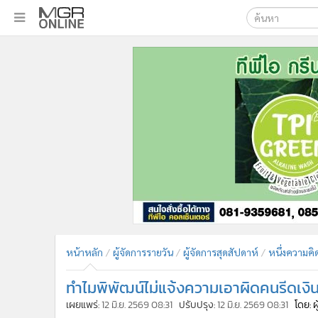
เลือกเครื่องมือท
•
หน้าหลัก
ค้นหา
•
ทันเหตุการณ์
Google
•
ภาคใต้
•
ภูมิภาค
MGR Onl
•
Online Section
ค้นหาขั
•
บันเทิง
•
ผู้จัดการรายวัน
•
คอลัมนิสต์
•
ละคร
•
CbizReview
•
Cyber BIZ
หน้าหลัก
ผู้จัดการรายวัน
ผู้จัดการสุดสัปดาห์
หนึ่งความคิด
•
ผู้จัดกวน
ทำไมพิพัฒน์ไม่แจ้งความเอาผิดคนรีดเงิ
•
Good health & Well-being
•
Green Innovation & SD
เผยแพร่:
12 มิ.ย. 2569 08:31
ปรับปรุง:
12 มิ.ย. 2569 08:31
โดย: 