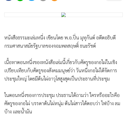
•
Good health & Well-being
•
Green Innovation & SD
•
Management & HR
•
MGR Live
หนังสือธรรมะเล่มหนึ่ง เขียนโดย พ.อ.ปิ่น มุทุกันต์ อดีตอธิบดี
•
Infographic
กรมศาสนาสมัยรัฐบาลของจอมพลสฤษดิ์ ธนะรัชต์
•
การเมือง
•
ท่องเที่ยว
เนื้อหาตอนหนึ่งของหนังสือเล่มนี้เกี่ยวกับศัตรูของกอไผ่ในเชิง
•
กีฬา
เปรียบเทียบกับศัตรูของสังคมมนุษย์ว่า วันหนึ่งกอไผ่ได้จัดการ
•
ต่างประเทศ
ประชุมใหญ่ โดยมีต้นไผ่อาวุโสสูงสุดเป็นประธานที่ประชุม
•
Special Scoop
•
เศรษฐกิจ-ธุรกิจ
ในตอนหนึ่งของการประชุม ประธานได้ถามว่า ใครหรืออะไรคือ
ศัตรูของกอไผ่ บรรดาต้นไผ่หนุ่ม ต้นไผ่สาวได้ตอบว่า ไฟบ้าง ลม
•
จีน
บ้าง และน้ำมัน
•
ชุมชน-คุณภาพชีวิต
•
อาชญากรรม
ประธานได้พูดว่าที่ตอบมามิใช่ศัตรูที่น่าสะพรึงกลัวสำหรับกอไผ่
•
Motoring