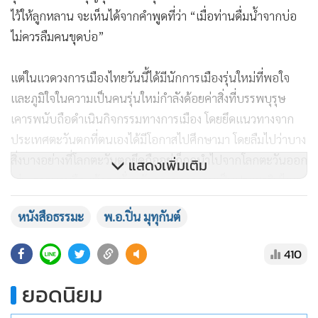
แต่ในแวดวงการเมืองไทยวันนี้ได้มีนักการเมืองรุ่นใหม่ที่พอใจ
และภูมิใจในความเป็นคนรุ่นใหม่กำลังด้อยค่าสิ่งที่บรรพบุรุษ
เคารพนับถือดำเนินกิจกรรมทางการเมือง โดยยึดแนวทางจาก
ประเทศตะวันตกที่ตนเองได้มีโอกาสไปศึกษามา โดยลืมไปว่าบาง
สิ่งบางอย่างที่โลกตะวันตกยึดถืออยู่ ก็ถูกนำไปจากโลกตะวันออก
เช่น ศาสนาหรือแม้กระทั่งหลักการของความเป็นประชาธิปไตย
แสดงเพิ่มเติม
ก็เกิดขึ้นในโลกตะวันออกมาก่อน จะเห็นได้จากคำสอนของพุทธ
เกี่ยวกับอธิปไตย 3 ประการคือ
หนังสือธรรมะ
พ.อ.ปิ่น มุทุกันต์
1. อัตตาธิปไตยคือ การยึดความคิดเห็นของตนเองเป็นใหญ่
410
เปรียบได้กับระบอบเผด็จการ
ยอดนิยม
2. โลกาธิปไตยคือ การยึดกระแสโลกหรือจำนวนมากเป็นใหญ่
อ่านเพิ่มเติม
เปรียบได้กับระบอบประชาธิปไตย