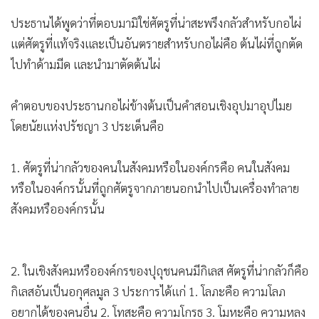
แต่ศัตรูที่แท้จริงและเป็นอันตรายสำหรับกอไผ่คือ ต้นไผ่ที่ถูกตัด
•
เกม
ไปทำด้ามมีด และนำมาตัดต้นไผ่
•
วิทยาศาสตร์
•
SMEs
คำตอบของประธานกอไผ่ข้างต้นเป็นคำสอนเชิงอุปมาอุปไมย
•
หุ้น
โดยนัยแห่งปรัชญา 3 ประเด็นคือ
•
อินโดจีน
•
กองทุนรวม
1. ศัตรูที่น่ากลัวของคนในสังคมหรือในองค์กรคือ คนในสังคม
•
Celeb Online
หรือในองค์กรนั้นที่ถูกศัตรูจากภายนอกนำไปเป็นเครื่องทำลาย
•
Factcheck
สังคมหรือองค์กรนั้น
•
ญี่ปุ่น
•
News1
2. ในเชิงสังคมหรือองค์กรของปุถุชนคนมีกิเลส ศัตรูที่น่ากลัวก็คือ
•
Gotomanager
กิเลสอันเป็นอกุศลมูล 3 ประการได้แก่ 1. โลภะคือ ความโลภ
อยากได้ของคนอื่น 2. โทสะคือ ความโกรธ 3. โมหะคือ ความหลง
กิเลส 3 ประการนี้ ถ้าครอบงำจิตใจของผู้ใด ผู้นั้นจะกลายเป็นคน