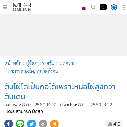
•
หน้าหลัก
•
ทันเหตุการณ์
•
ภาคใต้
•
ภูมิภาค
•
Online Section
หน้าหลัก
ผู้จัดการรายวัน
บทความ
•
บันเทิง
สามารถ มังสัง, พลวัตสังคม
•
ผู้จัดการรายวัน
•
คอลัมนิสต์
ต้นไผ่โตเป็นกอได้เพราะหน่อไผ่สูงกว่า
•
ละคร
ต้นเดิม
•
CbizReview
เผยแพร่:
8 มิ.ย. 2569 14:22
ปรับปรุง:
8 มิ.ย. 2569 14:22
•
Cyber BIZ
โดย: สามารถ มังสัง
•
ผู้จัดกวน
410