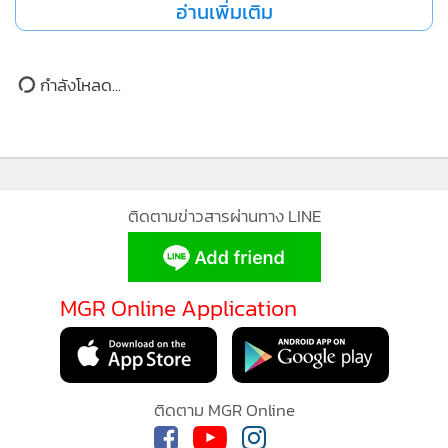
3. ธัมมาธิปไตยคือ การยึดความถูกต้องเป็นใหญ่ ซึ่งมีอยู่ในสังคม
กำลังโหลด...
ของพระอริยบุคคล ส่วนในสังคมของปุถุชนนี้ได้แก่นำไปผสม
ผสานกับข้อ 1 และข้อ 2
นอกจากคำสอนที่เกี่ยวกับหลักการของความเป็นอธิปไตยแล้ว
MGR O
การปกครองสงฆ์ก็เป็นรูปแบบประชาธิปไตย จะเห็นได้จากการ
ติดตามข่าวสารผ่านทาง LINE
ทำสังฆกรรมเช่น การให้อุปสมบท เป็นต้น ก็จะต้องมีการประชุม
MGR Onl
สงฆ์ในเขตสีมาเดียวกัน และสังฆกรรมจะสำเร็จได้ต้องได้รับความ
ประสบก
แอพพลิ
ชอบจากสงฆ์
MGR Online Application
ส่วนบุ
ติดตาม MGR Online