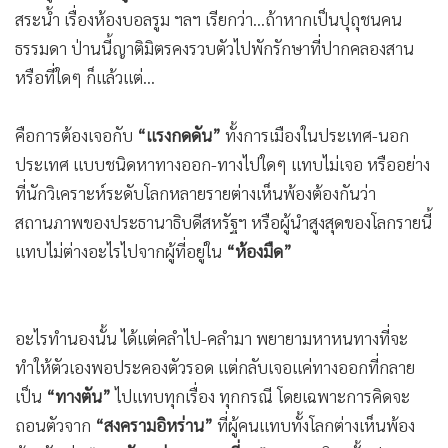
•
เกม
•
วิทยาศาสตร์
•
SMEs
•
หุ้น
•
อินโดจีน
•
กองทุนรวม
•
Celeb Online
•
Factcheck
•
ญี่ปุ่น
•
News1
•
Gotomanager
เปิดฉากสัปดาห์นี้...ยังไงคงเลี่ยงไม่พ้นที่จะต้องหันไปสำรวจ ตรวจ
สอบ
“สุขภาพจิต”
ของ
“ทรัมป์บ้า”
ผู้นำอเมริกาไว้ก่อนเป็น
อันดับแรกนั่นแหละทั่น!!! เพราะภายใต้ความแก่-ความชรา อายุ-