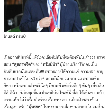
•
Good health & Well-being
•
Green Innovation & SD
•
Management & HR
•
MGR Live
•
Infographic
โดนัลด์ ทรัมป์
•
การเมือง
•
ท่องเที่ยว
•
กีฬา
•
ต่างประเทศ
•
Special Scoop
•
เศรษฐกิจ-ธุรกิจ
•
จีน
•
ชุมชน-คุณภาพชีวิต
•
อาชญากรรม
•
Motoring