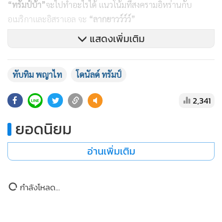
อิหร่านอย่างอิสราเอลอีกด้วยต่างหาก จะโดยอิทธิพล บารมีของ
บรรดานักธุรกิจชาวยิวที่รายรอบอยู่ในคณะบริหารรัฐบาลโดย
แสดงเพิ่มเติม
“แฟ้มลับเอปสตีน”
ฯลฯ หรืออะไรต่อมิอะไรก็แล้วแต่ ที่ทำให้
ความพยายามที่จะหา
“จุดลงตัว”
กับอิหร่านของอเมริกา แทบ
เป็นไปไม่ได้เอาเลยแม้แต่น้อย หรืออย่างที่
“ไอ้ถ่อย”
อย่าง
ทับทิม พญาไท
โดนัลด์ ทรัมป์
“นาย
Itamar Bem-Gvir”
รัฐมนตรีความมั่นคงอิสราเอล ออกมา
2,341
ชี้แนะ ชี้นำนายกรัฐมนตรีตัวเองว่า...
“นี่คือจังหวะเวลาที่เราจะ
บอกกับเพื่อนเราว่า...ไม่
!!!”
อะไรทำนองนั้น...
ยอดนิยม
ด้วยเหตุนี้...ก็เลยไม่ใช่แค่ข่าวลือ หรือข่าวปล่อยแต่อย่างใด ที่ผู้นำ
อ่านเพิ่มเติม
อเมริกาอย่าง
“ทรัมป์บ้า”
ต้องขึ้นพ่อ ขึ้นแม่ ต้อง
“แม่เ-ด...เ-
ดแม่”
ทั้ง
“
Fuck”
ทั้ง
“
Ass”
ใส่นายกรัฐมนตรีอิสราเอล ระหว่าง
กำลังโหลด...
การพูดคุยโทรศัพท์เมื่อไม่กี่วันมานี้ เพราะระหว่างการให้
สัมภาษณ์
“
The New York Post”
เมื่อช่วงวันพุธที่ผ่านมา(3
มิ.ย.)
“ทรัมป์บ้า”
ก็ยอมรับสารภาพอย่างตรงไป-ตรงมาว่าได้พูด