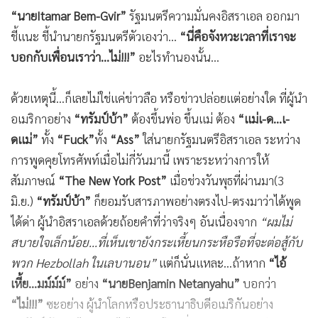
อะไรทำนองนั้น ได้แต่คลำไป-คลำมา พยายามหาหนทางที่จะ
ทำให้ตัวเองพอประคองตัวรอด แต่กลับเจอแค่ทางออกที่กลาย
เป็น
“ทางตัน”
ไปแทบทุกเรื่อง ทุกกรณี โดยเฉพาะการคิดจะ
ถอนตัวจาก
“สงครามอิหร่าน”
ที่ผู้คนแทบทั้งโลกต่างเห็นพ้อง
ต้องกัน ว่า
“กองทัพแห่งศตวรรษที่
20”
ของอเมริกานั้นประสบ
ความพ่ายแพ้ต่อ
“ขีปนาวุธแห่งศตวรรษที่
21”
ของอิหร่าน แบบ
ไม่ต้องเสียเวลาต่อรองใดๆ อีกต่อไปแล้ว!!!
แต่การยอมรับความพ่ายแพ้ การหาทางสิ้นสุด ยุติสงครามโง่ๆ ที่
ตัวเองถูกพันธมิตรอันศักดิ์สิทธิ์อิสราเอลชักลาก ชักจูง ให้ต้องไป
ติด
“กับดัก”
จนไม่รู้ว่าจะเดินหน้าหรือจะถอยหลังดี เอาไป-เอา
มาแล้ว...มันออกจะ
“ไม่ง่าย”
กันสักเท่าไหร่นัก โดยเฉพาะเมื่อ
“ผู้ที่ถือไพ่เหนือกว่า”
ตัวเอง ไม่ใช่เพียงแค่ผู้ที่สามารถควบคุม
และยึดครองช่องแคบ
“
Hormuz”
เส้นทางการขนส่งน้ำมันโลก
20 เปอร์เซ็นต์ อย่างอิหร่านเท่านั้น แต่ยังหมายถึงศัตรู-คู่กัดของ