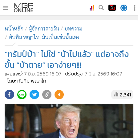
•
หน้าหลัก
หน้าหลัก
ผู้จัดการรายวัน
บทความ
•
ทันเหตุการณ์
ทับทิม พญาไท, มันเป็นเช่นนั้นเอง
•
ภาคใต้
“ทรัมป์บ้า” ไม่ใช่ “บ้าไปแล้ว” แต่อาจถึง
•
ภูมิภาค
•
Online Section
ขั้น “บ้าตาย” เอาง่ายๆ!!!
•
บันเทิง
เผยแพร่:
7 มิ.ย. 2569 16:07
ปรับปรุง:
7 มิ.ย. 2569 16:07
โดย: ทับทิม พญาไท
•
ผู้จัดการรายวัน
•
คอลัมนิสต์
2,341
•
ละคร
•
CbizReview
•
Cyber BIZ
•
ผู้จัดกวน