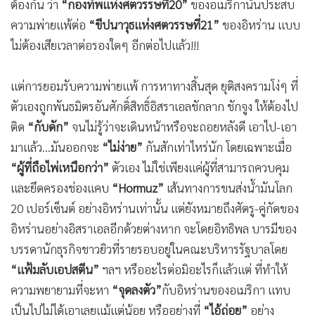
อานามปาเข้าไป 80 กว่าๆ แถมยังมือบวม-ขาบวม เพราะเข็ม
ฉีดยา หรือเพราะโรคภัยใดๆ ก็ตามที แต่ครั้นดึกๆ ดื่นๆ เที่ยงคืน
ตีสี่-ตีห้า...ยังดันลุกขึ้นมาโพสต์โน่น โพสต์นี่ ที่ส่อให้เห็นความบ้า-
ความเพ้อ ไม่ว่าเรื่องอิหร่าน เรื่องพรรคการเมืองฝ่ายตรงข้าม
เรื่องงูเห่าหรือ
“ผู้ทรยศ”
ในพรรคการเมืองของตัวเอง ไปจนเรื่อง
สระน้ำ เรื่องห้องบอลรูม ฯลฯ เรียกว่า...ถ้าหากเป็นปุถุชนคน
ธรรมดา ป่านนี้ญาติมิตรคงรวบตัวไปพักรักษาที่ปากคลองสาน
หรือที่ใดๆ ก็แล้วแต่...
คือการต้องเจอกับ
“แรงกดดัน”
ทั้งการเมืองในประเทศ-นอก
ประเทศ แบบชนิดหาทางออก-ทางไปใดๆ แทบไม่เจอ หรืออย่าง
ที่นักวิเคราะห์ระดับโลกหลายรายต่างเห็นพ้องต้องกันว่า
สถานภาพของประธานาธิบดีสหรัฐฯ หรือผู้นำสูงสุดของโลกรายนี้
แทบไม่ต่างอะไรไปจากผู้ที่อยู่ใน
“ห้องมืด”