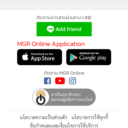
ได้ด่า ผู้นำอิสราเอลด้วยถ้อยคำที่ว่าจริงๆ อันเนื่องจาก
“ผมไม่
สบายใจเล็กน้อย...ที่เห็นเขายังกระเหี้ยนกระหือรือที่จะต่อสู้กับ
ติดตามข่าวสารผ่านทาง LINE
พวก
Hezbollah ในเลบานอน”
แต่ก็นั่นแหละ...ถ้าหาก
“ไอ้
เหี้ย...มม์ม์ม์”
อย่าง
“นาย
Benjamin Netanyahu”
บอกว่า
“ไม่
!!!”
ซะอย่าง ผู้นำโลกหรือประธานาธิบดีอเมริกันอย่าง
MGR Online Application
“ทรัมป์บ้า”
จะไปทำอะไรได้ แนวโน้มที่สงครามอิหร่านกับ
อเมริกาและอิสราเอล จะ
“ลากยาวว์ว์ว์”
ติดตาม MGR Online
จนอาจฉุดกระชากโลกทั้งโลกให้ต้องตกนรก หมกไหม้ ตามไป
ด้วยอย่างช่วยไม่ได้ จึงมีความเป็นไปได้สูงเอามากๆ!!!
เพราะอย่าง
ที่นักวิเคราะห์ระดับโลก
“พันเอก
Douglas Macgregor”
ท่านได้
วาดภาพ วาดจินตนาการให้เห็นกันพอคร่าวๆ ไปแล้วนั่นแหละว่า
“คลังน้ำมันสำรองทางยุทธศาสตร์”
นโยบายความเป็นส่วนตัว
นโยบายการใช้คุกกี้
ของอเมริกาน่าจะหมดเกลี้ยงถัง ภายในไม่เกินเดือนกรกฎาฯ หรือ
ข้อกำหนดและเงื่อนไขการใช้บริการ