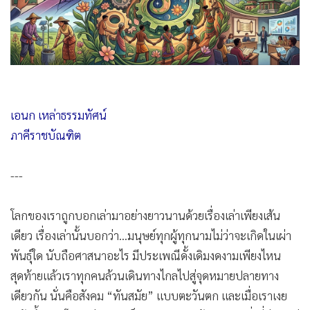
•
Good health & Well-being
•
Green Innovation & SD
•
Management & HR
•
MGR Live
•
Infographic
•
การเมือง
เอนก เหล่าธรรมทัศน์
•
ท่องเที่ยว
ภาคีราชบัณฑิต
•
กีฬา
•
ต่างประเทศ
---
•
Special Scoop
•
เศรษฐกิจ-ธุรกิจ
โลกของเราถูกบอกเล่ามาอย่างยาวนานด้วยเรื่องเล่าเพียงเส้น
เดียว เรื่องเล่านั้นบอกว่า...มนุษย์ทุกผู้ทุกนามไม่ว่าจะเกิดในเผ่า
•
จีน
พันธุ์ใด นับถือศาสนาอะไร มีประเพณีดั้งเดิมงดงามเพียงไหน
•
ชุมชน-คุณภาพชีวิต
สุดท้ายแล้วเราทุกคนล้วนเดินทางไกลไปสู่จุดหมายปลายทาง
•
อาชญากรรม
เดียวกัน นั่นคือสังคม “ทันสมัย” แบบตะวันตก และเมื่อเราเงย
•
Motoring