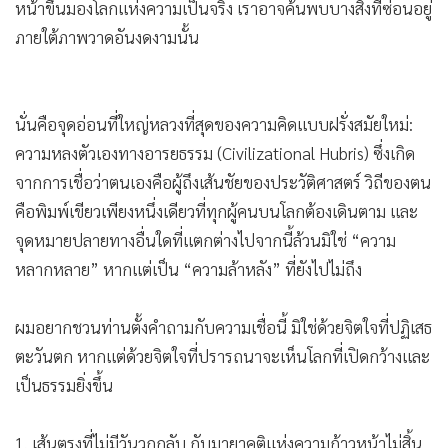
หน้าขึ้นมองโลกแห่งความเป็นจริง เราอาจค้นพบบางสิ่งที่ซ่อนอยู่
•
เกม
ภายใต้ภาพวาดอันงดงามนั้น
•
วิทยาศาสตร์
•
SMEs
•
หุ้น
นั่นคือจุดอ่อนที่ใหญ่หลวงที่สุดของความคิดแบบฝรั่งสมัยใหม่:
•
อินโดจีน
ความหลงตัวเองทางอารยธรรม (Civilizational Hubris) ซึ่งเกิด
•
กองทุนรวม
จากการเชื่อว่าตนเองคือผู้ถึงเส้นชัยของประวัติศาสตร์ วิถีของตน
•
Celeb Online
คือพิมพ์เขียวเพียงหนึ่งเดียวที่ทุกผู้คนบนโลกต้องเดินตาม และ
•
Factcheck
จุดหมายปลายทางอื่นใดที่แตกต่างไปจากนี้ล้วนมิใช่ “ความ
•
ญี่ปุ่น
หลากหลาย” หากแต่เป็น “ความล้าหลัง” ที่ยังไปไม่ถึง
•
News1
•
Gotomanager
ผมอยากชวนท่านตั้งคำถามกับความเชื่อนี้ มิใช่ด้วยจิตใจที่ปฏิเสธ
ตะวันตก หากแต่ด้วยจิตใจที่ปรารถนาจะเห็นโลกที่เปิดกว้างและ
เป็นธรรมยิ่งขึ้น
1. เส้นตรงที่ไม่มีวันวกกลับ กับมายาคติแห่งความก้าวหน้าไม่สิ้น