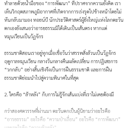
ทำลายด้วยน้ำมือของ “การพัฒนา” ที่ปราศจากความยั้งคิด เรา
เห็นวิกฤตสภาพภูมิอากาศที่เกิดจากการเร่งรุดไปข้างหน้าโดยไม่
หันกลับมามอง ทอยน์บี นักประวัติศาสตร์ผู้ยิ่งใหญ่แห่งโลกตะวัน
ตกเองยังเสนอว่าอารยธรรมมิได้เดินเป็นเส้นตรง หากแต่
หมุนเวียนเป็นวัฏจักร
ธรรมชาติสอนเราอยู่ทุกเมื่อเชื่อวันว่าสรรพสิ่งล้วนเป็นวัฏจักร
ฤดูกาลหมุนเวียน กลางวันกลางคืนผลัดเปลี่ยน การปฏิเสธการ
“วกกลับ” อย่างสิ้นเชิงจึงเป็นการฝืนธรรมชาติ และการฝืน
ธรรมชาติย่อมนำไปสู่ความพินาศในที่สุด
2. ใครคือ “ล้าหลัง” กับการไม่รู้จักเส้นแบ่งที่เราไม่เคยต้องมี
กว่าสองศตวรรษที่ผ่านมา ตะวันตกเป็นผู้นิยามว่าอะไรคือ
“อารยธรรม” อะไรคือ “ความป่าเถื่อน” อะไรคือ “การพัฒนา”
และอะไรคือ “ความล้าหลัง”