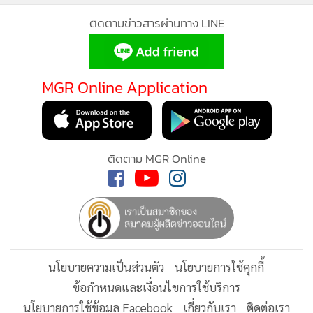
นี่ไม่ใช่ “ความล้มเหลว” ในการเดินทาง หรือเป็นหลักฐานว่าพวก
ติดตามข่าวสารผ่านทาง LINE
เขา “ยังไปไม่ถึง” แต่มันคือหลักฐานสำคัญว่าจุดหมายปลายทาง
ของการพัฒนานั้นมีได้หลากหลาย และ “อะไรที่ดีกว่า” นั้น
แต่ละอารยธรรมต่างวาดฝันไว้ในแบบของตนเอง
MGR Online Application
เบื้องหลังสายตาเช่นนั้นคือกระบวนการใช้อำนาจผ่านความรู้ ที่
สร้างภาพให้อีกฝั่งหนึ่งเป็น “ผู้ล้าหลัง” อยู่เสมอ เพื่อให้อีกฝั่ง
สามารถอ้างสิทธิ์เข้าไป “พัฒนา” “จัดระเบียบ” และ “นำความ
ติดตาม MGR Online
ศิวิไลซ์” ไปให้ นี่คือกับดักทางปัญญาที่ตะวันตกวางไว้ และที่
สำคัญคือกับดักที่บางครั้งเราก็หลงรับเอามาเป็นกรอบคิดของเรา
เอง
3. งานที่ไร้ศีลธรรม ธุรกิจที่แยกจากความดี
นโยบายความเป็นส่วนตัว
นโยบายการใช้คุกกี้
ข้อกำหนดและเงื่อนไขการใช้บริการ
การ “แยกส่วน” ที่สร้างบาดแผลลึกที่สุดประการหนึ่งในโลกสมัย
นโยบายการใช้ข้อมูล Facebook
เกี่ยวกับเรา
ติดต่อเรา