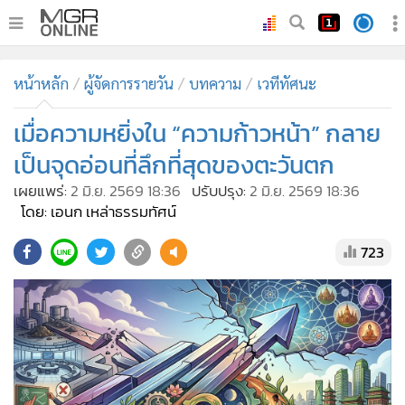
•
หน้าหลัก
หน้าหลัก
ผู้จัดการรายวัน
บทความ
เวทีทัศนะ
•
ทันเหตุการณ์
•
เมื่อความหยิ่งใน “ความก้าวหน้า” กลาย
ภาคใต้
•
ภูมิภาค
เป็นจุดอ่อนที่ลึกที่สุดของตะวันตก
•
Online Section
เผยแพร่:
2 มิ.ย. 2569 18:36
ปรับปรุง:
2 มิ.ย. 2569 18:36
•
บันเทิง
โดย: เอนก เหล่าธรรมทัศน์
•
ผู้จัดการรายวัน
723
•
คอลัมนิสต์
•
ละคร
•
CbizReview
•
Cyber BIZ
•
ผู้จัดกวน