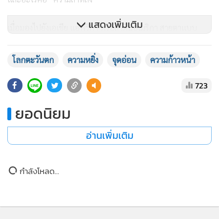
แสดงเพิ่มเติม
เมื่อมองไปยังเอเชีย แอฟริกา หรือลาตินอเมริกา สายตาแบบ
ตะวันตกเห็นผู้คนที่ชีวิตการงานยังคลุกเคล้ากับเครือญาติ
ศาสนายังคงกำหนดทิศทางสาธารณะ และความสัมพันธ์ส่วนตัวมี
โลกตะวันตก
ความหยิ่ง
จุดอ่อน
ความก้าวหน้า
บทบาทต่อระบบเศรษฐกิจ สิ่งเหล่านี้ถูกตีความว่า “ด้อยพัฒนา”
“งมงาย” หรือ “ยังไม่ทันสมัย”
723
ยอดนิยม
ถามว่า: แล้วเราเห็นอะไรในความเป็นจริง?
อ่านเพิ่มเติม
เราเห็นญี่ปุ่นที่ล้ำสมัยแต่ยังกราบไหว้ศาลเจ้า เราเห็นจีนที่มั่งคั่ง
มหาศาลภายใต้ระบบคุณค่าที่ไม่ใช่เสรีประชาธิปไตยแบบตะวัน
ตก เราเห็นโลกมุสลิมที่ใช้โทรศัพท์มือถือรุ่นล่าสุดแต่ยังยึดหลัก
กำลังโหลด...
การเงินที่ปราศจากดอกเบี้ยตามวิถีชะรีอะฮ์