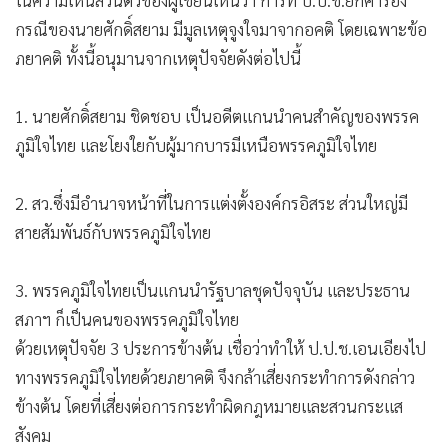
ศาลรัฐธรรมนูญมีมติแล้วส่งต่อไปยังศาลฎีกาฯ ป.ป.ช.จะใช้
ดุลพินิจไม่ได้ และที่สำคัญมติของศาลรัฐธรรมนูญผูกพันทุก
องค์กร
นอกจากประชาชนคนทั่วไป และนักวิชาการไม่เห็นด้วย
พรรคการเมืองฝ่ายค้านสองพรรคคือ พรรคประชาชน และพรรค
ประชาธิปัตย์ก็ออกมาแสดงความเห็นคัดค้าน ทั้งยังดำเนินการ
เอาผิด ป.ป.ช.ตามช่องทางที่กฎหมายเปิดโอกาสให้กระทำได้
ในความเห็นส่วนตัวของผู้เขียนเห็นว่า การที่ ป.ป.ช.ยกคำร้อง
กรณีของนายศักดิ์สยาม มีมูลเหตุจูงใจมาจากอคติ โดยเฉพาะข้อ
ภยาคติ ทั้งนี้อนุมานจากเหตุปัจจัยดังต่อไปนี้
1. นายศักดิ์สยาม ชิดชอบ เป็นอดีตแกนนำคนสำคัญของพรรค
ภูมิใจไทย และโยงใยกับผู้มากบารมีเหนือพรรคภูมิใจไทย