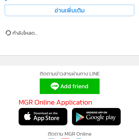
ปกครองในระบอบประชาธิปไตยถอยหลังแน่นอน และอาจนำไป
สู่การเข้ามาของระบอบเผด็จการอีกครั้งก็เป็นไปได้
ศักดิ์สยาม ชิดชอบ
คดีซุกหุ้น
ป.ป.ช. ป.ป.ช.
องค์กรอิสระ
287
MGR Online ใช้คุกกี้ (Cookies)
ยอดนิยม
MGR Online ใช้คุกกี้ เพื่อจัดการข้อมูลส่วนบุคคล
ประสบการณ์คอนเทนต์ที่ดีที่สุดให้กับผู้อ่านบนเว
อ่านเพิ่มเติม
แอพพลิเคชั่น
เงื่อนไขการใช้งานเว็บไซต์
และ
นโย
ส่วนบุคคล
กำลังโหลด...
รับทราบ