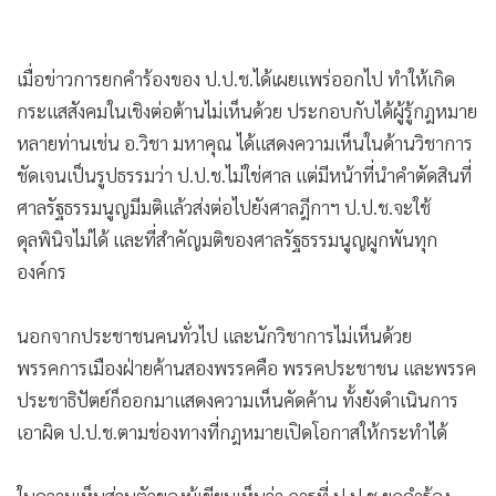
•
เกม
•
วิทยาศาสตร์
•
SMEs
•
หุ้น
•
อินโดจีน
•
กองทุนรวม
•
Celeb Online
•
Factcheck
•
ญี่ปุ่น
•
News1
•
Gotomanager
เมื่อข่าวการยกคำร้องของ ป.ป.ช.ได้เผยแพร่ออกไป ทำให้เกิด
กระแสสังคมในเชิงต่อต้านไม่เห็นด้วย ประกอบกับได้ผู้รู้กฎหมาย
หลายท่านเช่น อ.วิชา มหาคุณ ได้แสดงความเห็นในด้านวิชาการ
ชัดเจนเป็นรูปธรรมว่า ป.ป.ช.ไม่ใช่ศาล แต่มีหน้าที่นำคำตัดสินที่