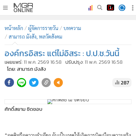
•
หน้าหลัก
หน้าหลัก
ผู้จัดการรายวัน
บทความ
•
ทันเหตุการณ์
สามารถ มังสัง, พลวัตสังคม
•
ภาคใต้
องค์กรอิสระ แต่ไม่อิสระ : ป.ป.ช.วันนี้
•
ภูมิภาค
•
Online Section
เผยแพร่:
11 พ.ค. 2569 16:58
ปรับปรุง:
11 พ.ค. 2569 16:58
โดย: สามารถ มังสัง
•
บันเทิง
•
ผู้จัดการรายวัน
287
•
คอลัมนิสต์
•
ละคร
ศักดิ์สยาม ชิดชอบ
•
CbizReview
•
Cyber BIZ
“อคติหรือความลำเอียง อันเป็นเหตุให้เกิดการบิดเบือนความจริง
•
ผู้จัดกวน
มี 4 ประการคือ 1. ฉันทาคติ ลำเอียงเพราะความรักหรือความ