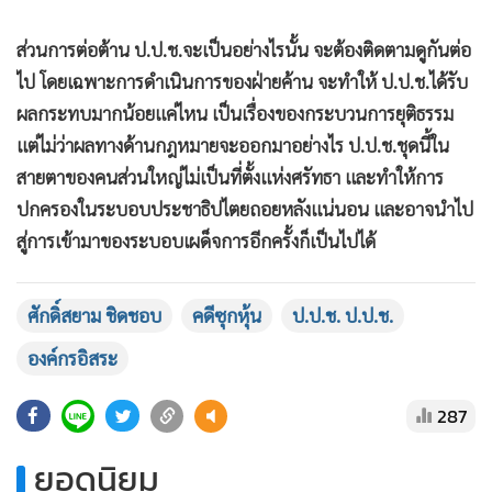
2. สว.ซึ่งมีอำนาจหน้าที่ในการแต่งตั้งองค์กรอิสระ ส่วนใหญ่มี
สายสัมพันธ์กับพรรคภูมิใจไทย
3. พรรคภูมิใจไทยเป็นแกนนำรัฐบาลชุดปัจจุบัน และประธาน
สภาฯ ก็เป็นคนของพรรคภูมิใจไทย
ด้วยเหตุปัจจัย 3 ประการข้างต้น เชื่อว่าทำให้ ป.ป.ช.เอนเอียงไป
ทางพรรคภูมิใจไทยด้วยภยาคติ จึงกล้าเสี่ยงกระทำการดังกล่าว
ข้างต้น โดยที่เสี่ยงต่อการกระทำผิดกฎหมายและสวนกระแส
สังคม
ส่วนการต่อต้าน ป.ป.ช.จะเป็นอย่างไรนั้น จะต้องติดตามดูกันต่อ
ไป โดยเฉพาะการดำเนินการของฝ่ายค้าน จะทำให้ ป.ป.ช.ได้รับ
ผลกระทบมากน้อยแค่ไหน เป็นเรื่องของกระบวนการยุติธรรม
แต่ไม่ว่าผลทางด้านกฎหมายจะออกมาอย่างไร ป.ป.ช.ชุดนี้ใน
สายตาของคนส่วนใหญ่ไม่เป็นที่ตั้งแห่งศรัทธา และทำให้การ