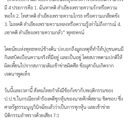
•
Good health & Well-being
พอใจ 2. โทสาคติ ลำเอียงเพราะความโกรธ หรือความเกลียดชัง
3. โมหคติ ลำเอียงเพราะความหลงหรือความรู้เท่าไม่ถึงการณ์ 4.
•
Green Innovation & SD
ภยาคติ ลำเอียงเพราะความกลัว” พุทธพจน์
•
Management & HR
•
MGR Live
โดยนัยแห่งพุทธพจน์ข้างต้น บ่งบอกถึงมูลเหตุที่ทำให้ปุถุชนคนมี
•
Infographic
กิเลสบิดเบือนความจริงที่มีอยู่ และเป็นอยู่ โดยสภาพตามปกติให้
•
การเมือง
ผิดเพี้ยนไปจากสภาวะเดิมเข้าข่ายผิดศีล ข้อมุสาอันเกิดจาก
•
ท่องเที่ยว
เจตนาพูดเท็จ
•
กีฬา
•
ต่างประเทศ
วันนี้และเวลานี้ สังคมไทยกำลังมีข้อกังขากับพฤติกรรมของ
•
Special Scoop
ป.ป.ช.ในกรณียกคำร้องคดีซุกหุ้นของนายศักดิ์สยาม ชิดชอบ ซึ่ง
•
เศรษฐกิจ-ธุรกิจ
ศาลรัฐธรรมนูญวินิจฉัยแล้วว่าเป็นการซุกหุ้น และเข้าข่าย
•
จีน
นิติกรรมอำพรางด้วยเสียง 7:1
•
ชุมชน-คุณภาพชีวิต
•
อาชญากรรม
•
Motoring