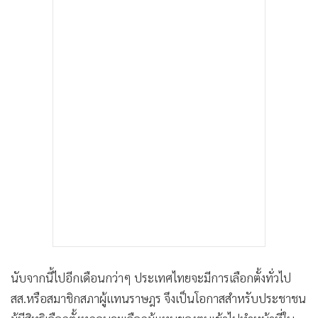
•
เกม
•
วิทยาศาสตร์
•
SMEs
•
หุ้น
•
อินโดจีน
•
กองทุนรวม
•
Celeb Online
•
Factcheck
•
ญี่ปุ่น
•
News1
•
Gotomanager
นับจากนี้ไปอีกเดือนกว่าๆ ประเทศไทยจะมีการเลือกตั้งทั่วไป
สส.หรือสมาชิกสภาผู้แทนราษฎร จึงเป็นโอกาสสำหรับประชาชน