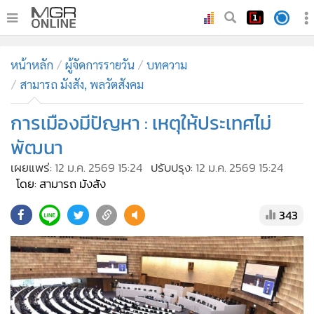
•
หน้าหลัก
หน้าหลัก
ผู้จัดการรายวัน
บทความ
•
ทันเหตุการณ์
สามารถ มังสัง, พลวัตสังคม
•
ภาคใต้
การเมืองมีปัญหา : เหตุให้ประเทศไม่
•
ภูมิภาค
•
Online Section
พัฒนา
•
บันเทิง
เผยแพร่:
12 ม.ค. 2569 15:24
ปรับปรุง:
12 ม.ค. 2569 15:24
โดย: สามารถ มังสัง
•
ผู้จัดการรายวัน
•
คอลัมนิสต์
343
•
ละคร
•
CbizReview
•
Cyber BIZ
•
ผู้จัดกวน