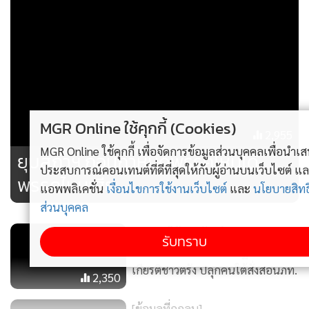
และระดับท้องถิ่น ผู้ลงสมัครเลือกตั้งจะต้องใช้ทุน 2 ประเภทคือ
ทุนเงิน และทุนทางสังคมคือคุณงามความดีที่ตนเองมีอยู่ และได้
รับการยกย่องนับถือ ประเภทใดประเภทหนึ่งหรือสองประเภท
ผสมผสานกัน
แต่ผู้สมัครที่เป็นอยู่ในปัจจุบันส่วนใหญ่โดยเฉพาะผู้มีอิทธิพลใน
ด้านการเงิน จะใช้ทุนเงินโดยการซื้อเสียงมากกว่าทุนทางสังคม
MGR Online ใช้คุกกี้ (Cookies)
2,955
MGR Online ใช้คุกกี้ เพื่อจัดการข้อมูลส่วนบุคคลเพื่อนำเสนอ
ยุบสภาฯ ก่อนกำหนดพรรคไหนได้
ส่วนผู้สมัครที่ใช้ทุนทางสังคมอาศัยกระแสสังคม และได้รับเลือกมี
ประสบการณ์คอนเทนต์ที่ดีที่สุดให้กับผู้อ่านบนเว็บไซต์ และ
พรรคไหนเสีย
อยู่น้อยและส่วนใหญ่จะเป็นฝ่ายตรงกันข้ามกับฝ่ายรัฐบาล
แอพพลิเคชั่น
เงื่อนไขการใช้งานเว็บไซต์
และ
นโยบายสิทธิ
ส่วนบุคคล
2. เมื่อฝ่ายที่ใช้ทุนเงินส่วนใหญ่ได้รับเลือก และได้เป็นรัฐบาล
“ชวน” โต้ “พิพัฒน์” คิดแบบธุรกิจ
รับทราบ
บริหารประเทศ ก็จะใช้อำนาจรัฐเป็นเครื่องมือแสวงหาประโยชน์
การเมือง พาดพิงเลือกปฏิบัติไม่ให้
เป็นการถอนทุนที่จ่ายไปในการเลือกตั้งในทุกรูปแบบ ทั้งตามน้ำ
เกียรติชาวตรัง ปลุกคนใต้สั่งสอนภท.
2,350
และทวนน้ำ
[ข้อมูลที่ถูกลบ]