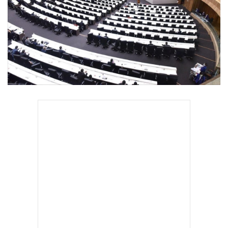
•
Good health & Well-being
•
Green Innovation & SD
•
Management & HR
•
MGR Live
•
Infographic
•
การเมือง
•
ท่องเที่ยว
•
กีฬา
•
ต่างประเทศ
•
Special Scoop
•
เศรษฐกิจ-ธุรกิจ
•
จีน
•
ชุมชน-คุณภาพชีวิต
•
อาชญากรรม
•
Motoring