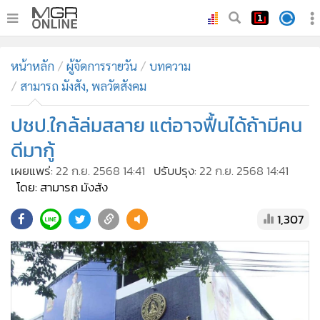
•
หน้าหลัก
หน้าหลัก
ผู้จัดการรายวัน
บทความ
•
ทันเหตุการณ์
สามารถ มังสัง, พลวัตสังคม
•
ภาคใต้
ปชป.ใกล้ล่มสลาย แต่อาจฟื้นได้ถ้ามีคน
•
ภูมิภาค
•
Online Section
ดีมากู้
•
บันเทิง
เผยแพร่:
22 ก.ย. 2568 14:41
ปรับปรุง:
22 ก.ย. 2568 14:41
โดย: สามารถ มังสัง
•
ผู้จัดการรายวัน
•
คอลัมนิสต์
1,307
•
ละคร
•
CbizReview
•
Cyber BIZ
•
ผู้จัดกวน