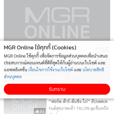
เลือกตั้งครั้งล่าสุดได้มาแค่ 25 ที่นั่ง และยังซ้ำเติมตนเองด้วยการ
เข้าร่วมกับพรรคเพื่อไทย ซึ่งปชป.เคยคัดค้านและต่อต้านมา
ตลอด และล่าสุดเมื่อนางสาวแพทองธาร ชินวัตร ถูกถอดถอน
ออกจากตำแหน่ง เนื่องจากกระทำผิดจริยธรรมอย่างร้ายแรง
พรรคประชาธิปัตย์แทนที่จะถอนตัวออกมาด้วยเหตุผลจะขัดต่อ
อุดมการณ์ของพรรค กลับออกมายืนเคียงคู่กับพรรคเพื่อไทย จึง
MGR Online ใช้คุกกี้ (Cookies)
117
ทำให้สมาชิกพรรคหลายคนลาออกเพราะทนดูไม่ไหว
MGR Online ใช้คุกกี้ เพื่อจัดการข้อมูลส่วนบุคคลเพื่อนำเสนอ
TALON ตอกย้ำ! ผู้นำรองเท้าเพื่อ
ประสบการณ์คอนเทนต์ที่ดีที่สุดให้กับผู้อ่านบนเว็บไซต์ และ
แต่สุดท้ายนายเฉลิมชัย ศรีอ่อน ก็ยอมถอนตัวโดยการลาออก จะ
สุขภาพและศูนย์สุขภาพเท้าแบบครบ
แอพพลิเคชั่น
เงื่อนไขการใช้งานเว็บไซต์
และ
นโยบายสิทธิ
ด้วยต้องการเปิดทางให้คนดีมีฝีมือเข้ามากอบกู้พรรคหรือจะด้วย
วงจรแห่งแรกของไทย
ส่วนบุคคล
ทนแรงเสียดทานไม่ไหว ก็ยากจะเดา
รับทราบ
“จิ๊ก-เนาวรัตน์” พร้อมเหล่าคนดัง
แต่อย่างไรก็ตาม เมื่อกรรมการบริหารพรรคสิ้นสภาพไปตาม
“ฟอร์ด-ต้าร์-ต้นขิง-ไก่” อัปเดตเท
หัวหน้าพรรค ปชป.ก็มีโอกาสฟื้นได้ ถ้ามีคนดีมีฝีมือเข้ามากอบกู้
รนด์สุขภาพเท้า TALON @เซ็นทรัล
โดยทำการเปลี่ยนแปลงปรับปรุงโครงสร้างพรรค โดยทำการ
93