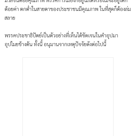
•
เกม
ด้อยค่า ตกต่ำในสายตาของประชาชนมีคุณภาพ ในที่สุดก็ต้องล่ม
•
วิทยาศาสตร์
สลาย
•
SMEs
•
หุ้น
พรรคประชาธิปัตย์เป็นตัวอย่างที่เห็นได้ชัดเจนในคำอุปมา
•
อินโดจีน
อุปไมยข้างต้น ทั้งนี้ อนุมานจากเหตุปัจจัยดังต่อไปนี้
•
กองทุนรวม
•
Celeb Online
•
Factcheck
•
ญี่ปุ่น
•
News1
•
Gotomanager