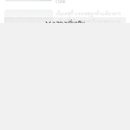
เวิลด์
ปฏิรูปของเก่าและเปิดรับสิ่งใหม่เข้ามา โดยยึดหลัก “ตัดเสื้อให้
เข้ากับตัว และตัดรองเท้าให้เข้ากับตีน”
เอ็มเคสุกี้ แจงเหตุลูกค้าแพ้อาหาร
พร้อมรับผิดชอบค่ารักษาพยาบาล
แสดงเพิ่มเติม
ทั้งหมด
ถ้าทำได้เชื่อว่า ปชป.ฟื้นได้แน่นอนในการเลือกตั้งสมัยหน้าถึงไม่
7,985
ได้ สส.มากเท่าที่เคยได้ก็เชื่อว่าได้มากกว่าครั้งที่ผ่านมาแน่นอน
ข่าวในหมวดล่าสุด
[ข้อมูลที่ถูกลบ]
แต่ถ้าจะให้ยิ่งใหญ่เฉกเช่นในอดีต ปชป.จะต้องแข่งกับภูมิใจไทย
1
เนวินได้ฟ้องร้องเสรีพิศุทธ์ : จุดเริ่มต้นและจุดจบ
และพรรคประชาชนให้ได้ ถึงแม้จะไม่ชนะสองพรรคนี้ แต่ก็ให้
ได้ที่ 3 ก็ถือได้ว่าพ้นขีดอันตรายแล้ว และมีโอกาสยิ่งใหญ่ได้ใน
2
การเลือกตั้งครั้งต่อไป ถ้า ปชป.เป็นฝ่ายค้านแข็งแกร่งเช่นใน
อดีต
3
เด็กอายุ 11 ปีขับรถชนพระ : ความผิดของผู้ใหญ่
4
ทุจริตการสอบเข้ารับราชการ : การสร้างคนเลวในภาครัฐ
ข่าวอื่นในหมวด