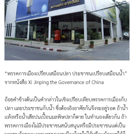
•
Good health & Well-being
•
Green Innovation & SD
•
Management & HR
•
MGR Live
•
Infographic
•
การเมือง
•
ท่องเที่ยว
•
กีฬา
“พรรคการเมืองเปรียบเสมือนปลา ประชาชนเปรียบเสมือนน้ำ”
•
ต่างประเทศ
จากหนังสือ Xi Jinping the Governance of China
•
Special Scoop
•
เศรษฐกิจ-ธุรกิจ
ถ้อยคำข้างต้นเป็นคำกล่าวในเชิงเปรียบเทียบพรรคการเมืองกับ
•
จีน
ปลา และประชาชนกับน้ำ ซึ่งต้องอิงอาศัยกันจึงจะอยู่รอด ถ้าน้ำ
•
ชุมชน-คุณภาพชีวิต
แห้งหรือน้ำเสียปนเปื้อนมลพิษปลาก็ตาย ในทำนองเดียวกัน ถ้า
•
อาชญากรรม
พรรคการเมืองไม่มีประชาชนสนับสนุนหรือมีประชาชนแต่เป็น
•
Motoring
มวลชนด้อยคุณภาพ พรรคการเมืองก็อยู่ไม่ได้หรือแม้จะอยู่ได้ก็