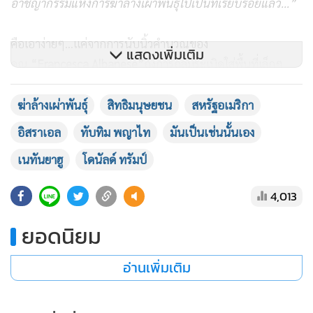
อาชญากรรมแห่งการฆ่าล้างเผ่าพันธุ์ไปเป็นที่เรียบร้อยแล้ว...”
คือเอาง่ายๆ...แค่จากการนับนิ้วคำนวณของ
แสดงเพิ่มเติม
คุณ
“
Francesca
Albanese”
ถึงการถล่มระเบิดใส่พื้นที่เล็กๆ
แคบๆ ในดินแดนฉนวนกาซาตลอดช่วง20 เดือนที่ผ่านมา
ของกองทัพอิสราเอล ที่ได้ระบุไว้ชัดเจนว่าได้ใช้ปริมาณระเบิดไม่
ฆ่าล้างเผ่าพันธุ์
สิทธิมนุษยชน
สหรัฐอเมริกา
น้อยไปกว่า85,000 ตัน หรือมากกว่าจำนวนระเบิดที่ถูกใช้ในการ
อิสราเอล
ทับทิม พญาไท
มันเป็นเช่นนั้นเอง
ถล่มเมืองฮิโรชิมาของคุณพี่ญี่ปุ่น-ยุ่นปี่ในช่วงสงครามโลกครั้งที่ 2
เนทันยาฮู
โดนัลด์ ทรัมป์
ถึง 6 เท่า เอาเลยถึงขั้นนั้น แถมยังใช้พื้นที่ดังกล่าวเป็นเสมือน
“ห้องทดลองอาวุธ”
ของอุตสาหกรรมทางทหารอิสราเอล
4,013
(Laboratory for Israel military-industrial complex) หรือใช้
บรรดาชาวปาเลสไตน์ทั้งหลายนั่นแหละ ไม่ว่าเด็ก ผู้หญิง คนแก่-
ยอดนิยม
คนชรา เป็นเป้าซ้อมยิงด้วยอาวุธใหม่ๆ ใช้ตรวจสอบประสิทธิภาพ
อ่านเพิ่มเติม
ของระบบเรดาร์ ฯลฯ โดยมีบรรดาบริษัทธุรกิจที่หาแ-ก หารับ
ประทาน กับกิจกรรมทำนองนี้ร่วมกับกองทัพอิสราเอลไม่น้อย
กว่า 48 บริษัท ไม่ว่าจะเป็นบริษัทผลิตอาวุธ ธนาคาร บริษัทด้าน