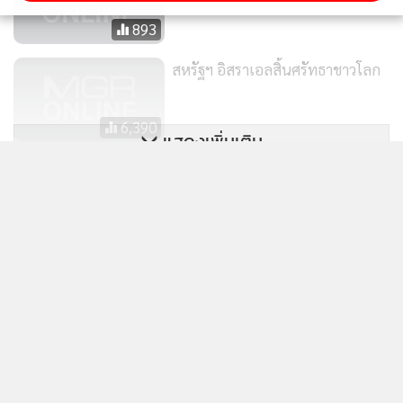
เจ็บปวด ความตายของ
“เพื่อนมนุษย์”
มากมายสักเท่าไหร่นัก
893
รวมทั้งผู้ที่ให้การสนับสนุนพันธมิตรอันศักดิ์สิทธิ์อย่างอิสราเอล
นั่นคือ...คุณพ่ออเมริกานั่นเอง!!!
สหรัฐฯ อิสราเอลสิ้นศรัทธาชาวโลก
เพราะขณะที่การล้างผลาญทำลายดินแดนฉนวนกาซายังคงไม่
6,390
แล้วเสร็จ บรรดารัฐมนตรีจำนวนถึง14 รายแห่งพรรค
“
Likud”
แสดงเพิ่มเติม
ของคณะรัฐบาลอิสราเอล ไม่ว่าจะเป็นรัฐมนตรีกระทรวงความ
กัมพูชาตั้งความหวังคลองฟูนันเตโช
มั่นคง เศรษฐกิจ เกษตร พลังงาน คมนาคม-ขนส่ง ฯลฯ ต่าง
ช่วยกระตุ้นการค้า นักวิเคราะห์ชี้
ข่าวในหมวดล่าสุด
พร้อมใจกันลงชื่อในจดหมายถึงผู้นำอิสราเอล
เสี่ยงกระทบธรรมชาติน้ำโขง-แหล่ง
4,130
ปลูกข้าวท้ายน้ำ
“นาย
Benjamin
Netanyahu”
ให้รีบ
“ผนวกดิน
ผู้ที่คิดงัดอาวุธนิวเคลียร์ออกมาใช้มากที่สุด...ก็คือ
1
แดน
West
Bank”
ของชาวปาเลสไตน์ที่อยู่ฟากตรงกันข้ามฉนวน
อิสราเอล!!!
กาซา เอามาเป็นดินแดนของประเทศอิสราเอลให้จงได้!!! นี่...ต้อง
เรียกว่าอะไรจะน่าเกลียดน่าชัง เช่นนี้ย่อมไม่มีอีกแล้ว แต่ถึงจะน่า
2
เกลียด น่าทุเรศ น่าสมเพชเวทนาเพียงใดก็แล้วแต่ สิ่งเหล่านี้กลับ
ได้รับการตอบสนองกลับเป็นที่เห็นดี-เห็นงาม ในสายตาของคุณ
3
สงครามอิหร่านรอบใหม่กับความฉิบหายทั่วทั้งโลก!!!
พ่ออเมริกา ดังที่โฆษกกระทรวงการต่างประเทศ