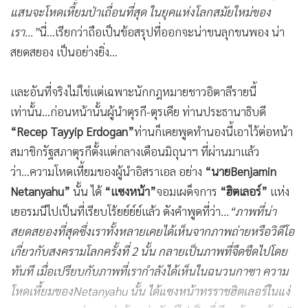
แสนจะโหดเหี้ยมป่าเถื่อนที่สุด ในยุคแห่งโลกสมัยใหม่ของ
เรา...”
นี่...เรียกว่าถือเป็นข้อสรุปที่ออกจะน่าขนลุกขนพอง น่า
สยดสยอง เป็นอย่างยิ่ง...
และอันที่จริงไม่ใช่แต่เฉพาะนักกฎหมายชาวอิตาลีรายนี้
เท่านั้น...ก่อนหน้านั้นผู้นำตุรกี-ตุรเคีย ท่านประธานาธิบดี
“
Recep Tayyip Erdogan”
ท่านก็เคยพูดทำนองนี้เอาไว้ต่อหน้า
สมาชิกรัฐสภาตุรกีตั้งแต่กลางเดือนมิถุนาฯ ที่ผ่านมาแล้ว
ว่า...ความโหดเหี้ยมของผู้นำอิสราเอล อย่าง
“นาย
Benjamin
Netanyahu”
นั้น ได้
“แซงหน้า”
จอมเผด็จการ
“ฮิตเลอร์”
แห่ง
เยอรมนีไปเป็นที่เรียบโร้ยย์ย์ย์แล้ว ดังคำพูดที่ว่า
...“ภาพที่น่า
สยดสยองที่สุดซึ่งเราทั้งหลายเคยได้เห็นจากภาพถ่ายหรือวิดีโอ
เกี่ยวกับสงครามโลกครั้งที่
2 นั้น กลายเป็นภาพที่จืดชืดไปโดย
ทันที เมื่อเปรียบกับภาพที่เรากำลังได้เห็นในฉนวนกาซา ความ
โหดเหี้ยมของNetanyahu นั้น ได้แซงหน้าทรราชฮิตเลอร์ในแง่