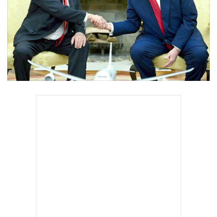
•
Good health & Well-being
•
Green Innovation & SD
•
Management & HR
•
MGR Live
•
Infographic
•
การเมือง
•
ท่องเที่ยว
•
กีฬา
•
ต่างประเทศ
•
Special Scoop
•
เศรษฐกิจ-ธุรกิจ
•
จีน
•
ชุมชน-คุณภาพชีวิต
•
อาชญากรรม
•
Motoring