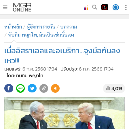
•
หน้าหลัก
หน้าหลัก
ผู้จัดการรายวัน
บทความ
•
ทันเหตุการณ์
ทับทิม พญาไท, มันเป็นเช่นนั้นเอง
•
ภาคใต้
เมื่ออิสราเอลและอเมริกา...จูงมือกันลง
•
ภูมิภาค
•
Online Section
เหว!!!
•
บันเทิง
เผยแพร่:
6 ก.ค. 2568 17:34
ปรับปรุง:
6 ก.ค. 2568 17:34
โดย: ทับทิม พญาไท
•
ผู้จัดการรายวัน
•
คอลัมนิสต์
4,013
•
ละคร
•
CbizReview
•
Cyber BIZ
•
ผู้จัดกวน