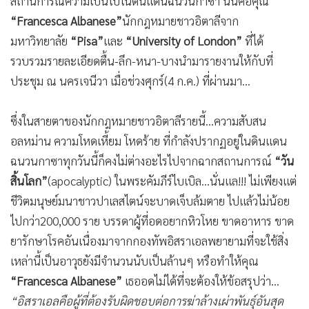
สถานการณ์ความเป็นไปในดินแดนฉนวนกาซา นั่นคือคุณ
“
Francesca Albanese”
นักกฎหมายชาวอิตาลีจาก
มหาวิทยาลัย
“
Pisa”
และ
“
University of London”
ที่ได้
รวบรวมรายละเอียดตื้น-ลึก-หนา-บางนำมารายงานให้กับที่
ประชุม ณ นครเจนีวา เมื่อช่วงศุกร์(4 ก.ค.) ที่ผ่านมา...
ซึ่งในสายตาของนักกฎหมายชาวอิตาลีรายนี้...ความสับสน
อลหม่าน ความโหดเหี้ยม โหดร้าย ที่กำลังปรากฏอยู่ในดินแดน
ฉนวนกาซาทุกวันนี้ก็คงไม่ต่างอะไรไปจากฉากสถานการณ์
“วัน
สิ้นโลก”
(apocalyptic) ในพระคัมภีร์ไบเบิล...นั่นแล!!! ไม่เพียงแต่
ชีวิตมนุษย์มนาชาวปาเลสไตน์จะบาดเจ็บล้มตาย ไปแล้วไม่น้อย
ไปกว่า200,000 ราย บรรดาผู้ที่อดอยากหิวโหย ขาดอาหาร ขาด
ยารักษาโรคอันเนื่องมาจากกองทัพอิสราเอลพยายามที่จะใช้สิ่ง
เหล่านี้เป็นอาวุธยังมีจำนวนนับเป็นล้านๆ หรือทำให้คุณ
“
Francesca Albanese”
เธออดไม่ได้ที่จะต้องให้ข้อสรุปว่า...
“อิสราเอลคือผู้ที่ต้องรับผิดชอบต่อการฆ่าล้างเผ่าพันธุ์อันสุด