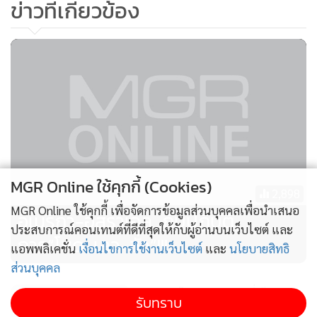
ข่าวที่เกี่ยวข้อง
เทคโนโลยี พลังงาน ฯลฯ จนส่งผลให้สามารถทำกำไรระดับ
อุจจาระแตกอุจจาระแตน ในตลาดหุ้น
“
Tel Aviv”
มากถึง213
เปอร์เซ็นต์ ไม่ว่าจะเป็นบริษัทดังๆ อย่าง
“
Amazon”,
“Microsoft”, “BNP Paribas”
หรือ
“
Hyundai”
ฯลฯ เป็นต้น...
ดังนั้น...ในทัศนะของนักกฎหมายชาวอิตาลีรายนี้ เห็นควรให้
บรรดาชาวโลกทั้งหลายร่วมกันบอยคอต คว่ำบาตร ทั้งประเทศ
อิสราเอล และบรรดาบริษัทธุรกิจที่หากินกับเลือดและน้ำตาของ
มวลมนุษย์โดยไม่ได้รู้สึก รู้สาใดๆ เอาเลยแม้แต่น้อย ไม่ว่าในแง่
MGR Online ใช้คุกกี้ (Cookies)
2,898
การค้า การลงทุน และอะไรต่อมิอะไรก็ตาม แต่ก็นั่นแหละ...แม้
MGR Online ใช้คุกกี้ เพื่อจัดการข้อมูลส่วนบุคคลเพื่อนำเสนอ
อเมริกา-อิสราเอล...กับปฏิบัติ
ว่าสุ้มเสียงที่เปล่งออกมาจากผู้ที่สหประชาชาติมอบหมายให้เป็น
ประสบการณ์คอนเทนต์ที่ดีที่สุดให้กับผู้อ่านบนเว็บไซต์ และ
การ“โหด-เลว-ชั่ว”!!!
ผู้สำรวจตรวจสอบ ข้อเท็จจริงและความจริงทั้งหลาย จะมีความ
แอพพลิเคชั่น
เงื่อนไขการใช้งานเว็บไซต์
และ
นโยบายสิทธิ
หนักแน่น ชัดเจน รวมทั้งมี
“ความเป็นกลาง”
รองรับไว้อีกด้วย
ส่วนบุคคล
ต่างหาก แต่มันคงไม่ได้ก่อให้เกิด
“ผลกระทบ”
ใดๆ ต่อ
“ไอ้
อิสราเอลโหดครบรอบหนึ่งปี
รับทราบ
เหี้ยม”
อิสราเอล หรือแม้แต่บรรดาบริษัทธุรกิจที่หากินกับความ