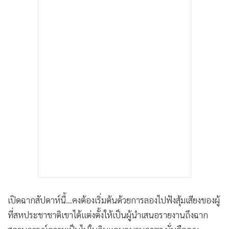
•
เกม
•
วิทยาศาสตร์
•
SMEs
•
หุ้น
•
อินโดจีน
•
กองทุนรวม
•
Celeb Online
•
Factcheck
•
ญี่ปุ่น
•
News1
•
Gotomanager
เปิดฉากสัปดาห์นี้...คงต้องเริ่มต้นด้วยการลองไปฟังสุ้มเสียงของผู้
ที่สหประชาชาติเขาได้แต่งตั้งให้เป็นผู้นำเสนอรายงานถึงฉาก