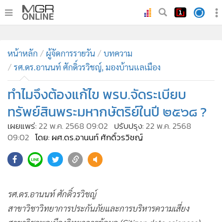
•
หน้าหลัก
•
หน้าหลัก
ทันเหตุการณ์
ผู้จัดการรายวัน
บทความ
รศ.ดร.อานนท์ ศักดิ์วรวิชญ์, มองบ้านแลเมือง
•
ภาคใต้
•
ภูมิภาค
ทำไมจึงต้องแก้ไข พรบ.จัดระเบียบ
•
Online Section
ทรัพย์สินพระมหากษัตริย์ในปี ๒๕๖๘ ?
•
บันเทิง
เผยแพร่:
22 พ.ค. 2568 09:02
ปรับปรุง:
22 พ.ค. 2568
•
ผู้จัดการรายวัน
09:02
โดย: ผศ.ดร.อานนท์ ศักดิ์วรวิชญ์
•
คอลัมนิสต์
•
ละคร
•
CbizReview
รศ.ดร.อานนท์ ศักดิ์วรวิชญ์
•
Cyber BIZ
สาขาวิชาวิทยาการประกันภัยและการบริหารความเสี่ยง
•
ผู้จัดกวน
สาขาวิชาพลเมืองวิทยาการข้อมูล (Citizen data sciences)