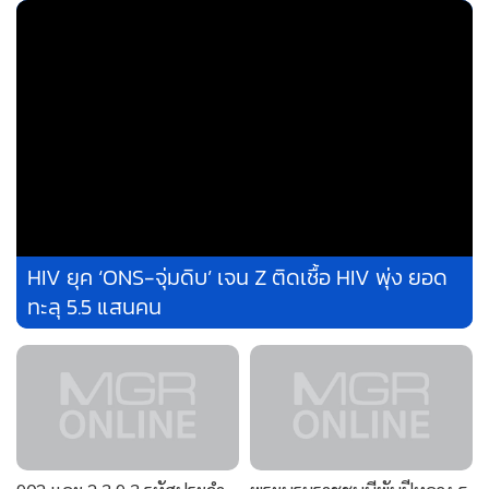
จัดระเบียบทรัพย์สินพระมหากษัตริย์ พ.ศ. ๒๕๖๑ เช่นเดิม ทั้งนี้
ทรัพย์สินในพระองค์ เป็นทรัพย์สินของราชสกุลมหิดล นับตั้งแต่
ก่อนครองสิริราชสมบัติ เดิมมีสำนักงานทรัพย์สินส่วนพระองค์ตั้ง
อยู่ในวังสระปทุม แต่พระบาทสมเด็จพระวชิรเกล้าเจ้าอยู่หัว ทรง
เห็นว่าเป็นการจัดโครงสร้างองค์การที่ซับซ้อน เพราะมีคณะ
กรรมการชุดเดียวกัน ควรนำมารวมหน่วยงานกันเพื่อให้เกิด
MGR Online ใช้คุกกี้ (Cookies)
ความคล่องตัวในการจัดการมากขึ้น แต่ยังแยกออกจากทรัพย์สิน
HIV ยุค ‘ONS-จุ่มดิบ’ เจน Z ติดเชื้อ HIV พุ่ง ยอด
ในพระมหากษัตริย์ อันเป็นทรัพย์สินที่จะตกทอดต่อไปยังพระ
MGR Online ใช้คุกกี้ เพื่อจัดการข้อมูลส่วนบุคคล
ทะลุ 5.5 แสนคน
มหากษัตริย์ในภายภาคหน้าให้สามารถทรงใช้เพื่อบำเพ็ญพระ
ประสบการณ์คอนเทนต์ที่ดีที่สุดให้กับผู้อ่านบนเว
ราชกรณียกิจทำนุบำรุงแผ่นดินได้สืบไป
แอพพลิเคชั่น
เงื่อนไขการใช้งานเว็บไซต์
และ
นโย
ส่วนบุคคล
ประการสาม
การเปลี่ยนชื่อกลับไปใช้คำโบราณ อันเป็นคำที่เรียก
รับทราบ
มาตั้งแต่รัชสมัยพระบาทสมเด็จพระนั่งเกล้าเจ้าอยู่หัว ทรงเก็บ
เงินที่ทรงค้าสำเภาได้ไว้ในถุงแดง ข้างพระแท่นที่บรรทม จึงทรง
902 และ 2.3.9.3 รหัสประจำ
พระบรมราชชนนีพันปีหลวง ธ
เรียกว่าพระคลังข้างที่ การกลับไปใช้คำโบราณ อันเป็นคำเก่าเฉย
พระองค์และพระราชพงศาวลี
สถิตในดวงใจไทยนิรันดร์
ๆ ไม่สามารถทำให้เกิดการเปลี่ยนแปลงระบอบการปกครอง
ในสมเด็จพระนางเจ้าสิริกิติ์