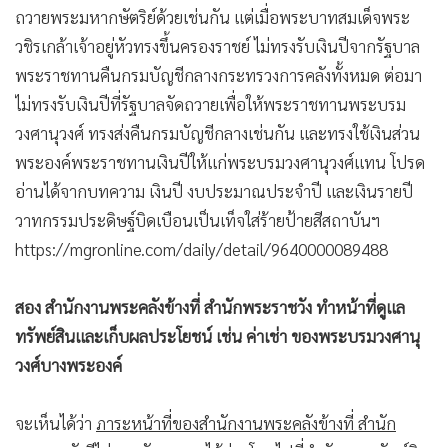
•
เกม
วชิรเกล้าเจ้าอยู่หัวทรงขึ้นครองราชย์ ไม่ทรงรับเงินปีจากรัฐบาล
•
วิทยาศาสตร์
พระราชทานคืนกรมบัญชีกลางกระทรวงการคลังทั้งหมด ต่อมา
•
ไม่ทรงรับเงินปีที่รัฐบาลจัดถวายเพื่อให้พระราชทานพระบรม
SMEs
วงศานุวงศ์ ทรงส่งคืนกรมบัญชีกลางเช่นกัน และทรงใช้เงินส่วน
•
หุ้น
พระองค์พระราชทานเงินปีให้แก่พระบรมวงศานุวงศ์แทน โปรด
•
อินโดจีน
อ่านได้จากบทความ เงินปี งบประมาณประจำปี และเงินรายปี
•
กองทุนรวม
วาทกรรมประดิษฐ์บิดเบือนเป็นเท็จใส่ร้ายป้ายสีสถาบันฯ
•
Celeb Online
https://mgronline.com/daily/detail/9640000089488
•
Factcheck
•
ญี่ปุ่น
สอง สำนักงานพระคลังข้างที่ สำนักพระราชวัง ทำหน้าที่ดูแล
•
News1
ทรัพย์สินและเก็บผลประโยชน์ เช่น ค่าเช่า ของพระบรมวงศานุ
•
Gotomanager
วงศ์บางพระองค์
จะเห็นได้ว่า
ภาระหน้าที่ของสำนักงานพระคลังข้างที่ สำนัก
พระราชวังมีไม่มากนัก เพราะได้ถ่ายโอนไปที่สำนักงานทรัพย์สิน