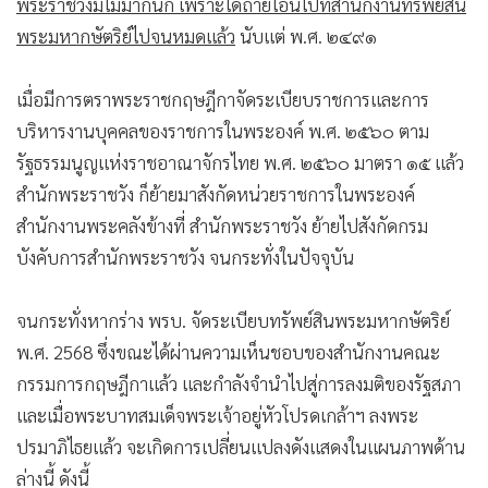
พระมหากษัตริย์ไปจนหมดแล้ว
นับแต่ พ.ศ. ๒๔๙๑
เมื่อมีการตราพระราชกฤษฎีกาจัดระเบียบราชการและการ
บริหารงานบุคคลของราชการในพระองค์ พ.ศ. ๒๕๖๐ ตาม
รัฐธรรมนูญแห่งราชอาณาจักรไทย พ.ศ. ๒๕๖๐ มาตรา ๑๕ แล้ว
สำนักพระราชวัง ก็ย้ายมาสังกัดหน่วยราชการในพระองค์
สำนักงานพระคลังข้างที่ สำนักพระราชวัง ย้ายไปสังกัดกรม
บังคับการสำนักพระราชวัง จนกระทั่งในปัจจุบัน
จนกระทั่งหากร่าง พรบ. จัดระเบียบทรัพย์สินพระมหากษัตริย์
พ.ศ. 2568 ซึ่งขณะได้ผ่านความเห็นชอบของสำนักงานคณะ
กรรมการกฤษฎีกาแล้ว และกำลังจำนำไปสู่การลงมติของรัฐสภา
และเมื่อพระบาทสมเด็จพระเจ้าอยู่หัวโปรดเกล้าฯ ลงพระ
ปรมาภิไธยแล้ว จะเกิดการเปลี่ยนแปลงดังแสดงในแผนภาพด้าน
ล่างนี้ ดังนี้