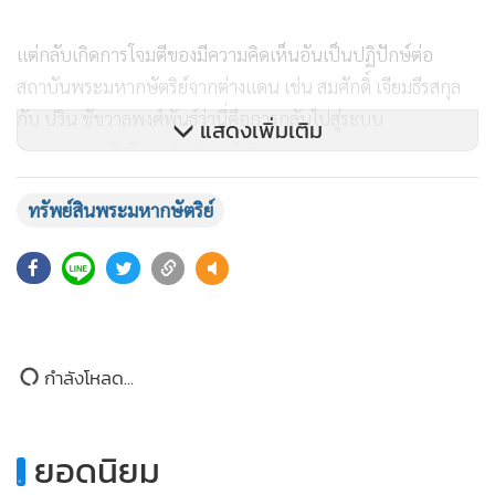
แต่กลับเกิดการโจมตีของมีความคิดเห็นอันเป็นปฏิปักษ์ต่อ
สถาบันพระมหากษัตริย์จากต่างแดน เช่น สมศักดิ์ เจียมธีรสกุล
กับ ปวิน ชัชวาลพงศ์พันธ์ว่านี่คือการกลับไปสู่ระบบ
แสดงเพิ่มเติม
สมบูรณาญาสิทธิราชย์อย่างแท้จริง
ทรัพย์สินพระมหากษัตริย์
ประการแรก
ตามทฤษฎีองค์การ (Organizational theories) ยัง
ไม่อาจจะเข้าใจได้เลยว่า การเปลี่ยนแปลงโครงสร้างองค์การ
(Organizational structure) กลายเป็นการเปลี่ยนแปลงระบอบ
การปกครอง (Political regime) ไปได้อย่างไร ทั้ง ๆ ที่ไม่ได้มีการ
เปลี่ยนแปลงระบบการบริหาร (Management system) อะไรไป
กำลังโหลด...
มากเลย กลับกลายเป็นการเปลี่ยนแปลงระบอบการปกครองไป
ได้ช่างเป็นตรรกะวิบัติ (Logical fallacy) ของนักวิชาเกินโดยแท้
.
ยอดนิยม
ประการสอง
ทรัพย์สินในพระองค์ กับ ทรัพย์สินในพระมหา
กษัตริย์ ยังคงแยกออกจากกันอย่างชัดเจน อันเป็นไปตาม พรบ.