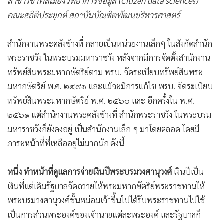
•
Good health & Well-being
คณะสถิติประยุกต์ สถาบันบัณฑิตพัฒนบริหารศาสตร์
•
Green Innovation & SD
•
Management & HR
สำนักงานพระคลังข้างที่ กลายเป็นหน่วยงานเล็กๆ ในสังกัดสำนัก
พระราชวัง ในพระบรมมหาราชวัง หลังจากมีการจัดตั้งสำนักงาน
•
MGR Live
ทรัพย์สินพระมหากษัตริย์ตาม พรบ. จัดระเบียบทรัพย์สินพระ
•
Infographic
มหากษัตริย์ พ.ศ. ๒๔๙๑ และแม้จะมีการแก้ไข พรบ. จัดระเบียบ
•
การเมือง
ทรัพย์สินพระมหากษัตริย์ พ.ศ. ๒๕๖๐ และ อีกครั้งใน พ.ศ.
•
ท่องเที่ยว
๒๕๖๑ แต่สำนักงานพระคลังข้างที่ สำนักพระราชวัง ในพระบรม
•
กีฬา
มหาราชวังก็ยังคงอยู่ เป็นสำนักงานเล็ก ๆ มาโดยตลอด โดยมี
•
ต่างประเทศ
ภาระหน้าที่ที่เหลืออยู่ไม่มากนัก ดังนี้
•
Special Scoop
•
เศรษฐกิจ-ธุรกิจ
หนึ่ง ทำหน้าที่ดูแลการจ่ายเงินปีพระบรมวงศานุวงศ์
เงินปีเป็น
•
จีน
เงินที่แต่เดิมรัฐบาลจัดถวายให้พระมหากษัตริย์พระราชทานให้
•
ชุมชน-คุณภาพชีวิต
พระบรมวงศานุวงศ์ชั้นหม่อมเจ้าขึ้นไปได้รับพระราชทานไปใช้
•
อาชญากรรม
เป็นการส่วนพระองค์ของเจ้านายแต่ละพระองค์ และรัฐบาลก็
•
Motoring
ถวายพระมหากษัตริย์ด้วยเช่นกัน แต่เมื่อพระบาทสมเด็จพระ