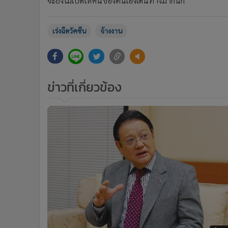
จะยังไม่เปิดให้คนของตนเองเดินทางมากนัก
•
อินโดจีน
•
กองทุนรวม
เร่งฉีดวัคซีน
จ้างงาน
•
Celeb Online
•
Factcheck
•
ญี่ปุ่น
•
News1
ข่าวที่เกี่ยวข้อง
•
Gotomanager