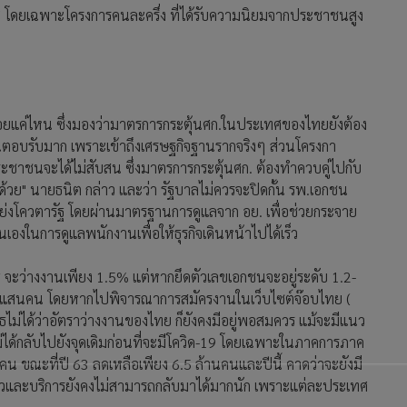
ทศ โดยเฉพาะโครงการคนละครึ่ง ที่ได้รับความนิยมจากประชาชนสูง
ากน้อยแค่ไหน ซึ่งมองว่ามาตรการกระตุ้นศก.ในประเทศของไทยยังต้อง
นตอบรับมาก เพราะเข้าถึงเศรษฐกิจฐานรากจริงๆ ส่วนโครงกา
 ประชาชนจะได้ไม่สับสน ซึ่งมาตรการกระตุ้นศก. ต้องทำควบคู่ไปกับ
ด้วย" นายธนิต กล่าว และว่า รัฐบาลไม่ควรจะปิดกั้น รพ.เอกชน
แย่งโควตารัฐ โดยผ่านมาตรฐานการดูแลจาก อย. เพื่อช่วยกระจาย
นเองในการดูแลพนักงานเพื่อให้ธุรกิจเดินหน้าไปได้เร็ว
 จะว่างงานเพียง 1.5% แต่หากยึดตัวเลขเอกชนจะอยู่ระดับ 1.2-
ว 5 แสนคน โดยหากไปพิจารณาการสมัครงานในเว็บไซต์จ๊อบไทย (
ไม่ได้ว่าอัตราว่างงานของไทย ก็ยังคงมีอยู่พอสมควร แม้จะมีแนว
ม่ได้กลับไปยังจุดเดิมก่อนที่จะมีโควิด-19 โดยเฉพาะในภาคการภาค
้านคน ขณะที่ปี 63 ลดเหลือเพียง 6.5 ล้านคนและปีนี้ คาดว่าจะยังมี
ี่ยวและบริการยังคงไม่สามารถกลับมาได้มากนัก เพราะแต่ละประเทศ