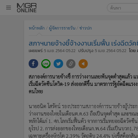
เลือกเครื่องมือท
•
หน้าหลัก
หน้าหลัก
ผู้จัดการรายวัน
ข่าวปก
ค้นหา
•
ทันเหตุการณ์
Google
•
ภาคใต้
สภาฯนายจ้างชี้จ้างงานเริ่มฟื้น เร่งฉีดว
•
ภูมิภาค
MGR Onl
เผยแพร่:
5 เม.ย. 2564 05:22
ปรับปรุง:
5 เม.ย. 2564 05:22
โดย: 
•
Online Section
ค้นหาขั
•
บันเทิง
•
ผู้จัดการรายวัน
สภาองค์การนายจ้างชี้ การว่างงานเลยพ้นจุดต่ำสุดแล้ว แน
•
คอลัมนิสต์
เริ่มฉีดวัคซีนโควิด-19 ส่งออกดีขึ้น มาตรการรัฐอัดฉีด
•
ละคร
คนไทย
•
CbizReview
นายธนิต โสรัตน์ รองประธานสภาองค์การนายจ้างผู้ประก
•
Cyber BIZ
ว่างงานของไทยในเดือนต.ค.63 ถือเป็นจุดต่ำสุด และขณะน
•
ผู้จัดกวน
หลักได้แก่ 1. ศก.โลกเริ่มฟื้นตัว จากการเริ่มทยอยฉีดวัคซี
•
Good health & Well-being
ยุโรป 2. การส่งออกของไทยเดือนก.พ.64 เริ่มเป็นบวก1.7
•
Green Innovation & SD
เฉพาะเครื่องจักรโต 2.39% วัตถุดิบ 24.4% บ่งชี้สต็อกสิน