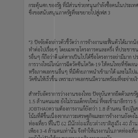
•
Management & HR
กระตุ้นศก.ของรัฐ ที่มีส่วนช่วยหนุนกำลังซื้อคนในประเ
•
MGR Live
ซึ่งขอสนับสนุนภาครัฐที่จะขยายไปสู่เฟส 3
•
Infographic
•
การเมือง
•
ท่องเที่ยว
"3 ปัจจัยดังกล่าวตัวชี้วัดว่า การจ้างงานจะฟื้นตัวได้ม
•
กีฬา
ทำต่อไปเรื่อยๆ โดยเฉพาะโครงการคนละครึ่ง ที่ประชาช
•
ต่างประเทศ
รอื่นๆ ก็ถือว่าดี แต่หากเป็นไปได้ชื่อโครงการอย่ามีมาก
•
Special Scoop
การวางไทม์ไลน์การฉีดวัคซีนโควิด-19 ให้คนไทยที่ชัดเจน
•
เศรษฐกิจ-ธุรกิจ
หรือภาคเอกชนอื่นๆ ที่มีศักยภาพนำเข้ามาได้ และไม่ไป
•
จีน
วัคซีนให้เร็วขึ้น เพราะภาคเอกชนมีความพร้อมที่จะจ่ายเงิ
•
ชุมชน-คุณภาพชีวิต
•
อาชญากรรม
สำหรับอัตราการว่างงานของไทย ปัจจุบันหากยึดตัวเลขรัฐ
1.5 ล้านคนและ ยังไม่รวมเด็กจบใหม่ ที่จะเข้ามาอีกรา
•
Motoring
JOBTHAI)ความต้องการงานก็ยังกว่า 1.8 ล้านคน จึงปฏิเสธ
•
เกม
โน้มที่ดีขึ้นเนื่องจากภาวะเศรษฐกิจและการจ้างงานยังคงไ
•
วิทยาศาสตร์
ท่องเที่ยว ที่ในปี 62 มีนักท่องเที่ยวต่างชาติสูงถึง 40 ล
•
SMEs
เพียง 3-4 ล้านคนเท่านั้น จึงทำให้แรงงานในภาคท่องเท
•
หุ้น