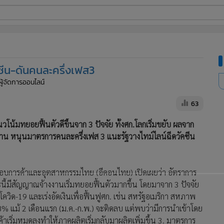
ี่ใช้
ัคซีน-ดันคนละครึ่งเฟส3
ine
ผู้จัดการออนไลน์
้นสูง
63
วโน้มทยอยฟื้นตัวดีขึ้นจาก 3 ปัจจัย ทั้งศก.โลกเริ่มขยับ ผลจาก
แรงงาน หนุนมาตรการคนละครึ่งเฟส 3 แนะรัฐวางไทม์ไลน์ฉีดวัคซีน
อบการค้าและอุตสาหกรรมไทย (อีคอนไทย) เปิดเผยว่า อัตราการ
ี้มีสัญญาณจ้างงานเริ่มทยอยฟื้นตัวมากขึ้น โดยมาจาก 3 ปัจจัย
นโควิด-19 และเร่งอัดเงินเพื่อฟื้นฟูศก. เช่น สหรัฐอเมริกา สหภาพ
8% แม้ 2 เดือนแรก (ม.ค.-ก.พ.) จะติดลบ แต่พบว่ามีการนำเข้าโดย
ค้าเริ่มหมดลงทำให้ภาคผลิตเริ่มกลับมาผลิตเพิ่มขึ้น 3. มาตรการ