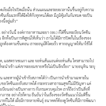
เมื่อไรเปิดเมื่อนั้น ส่วนแผนและระยะเวลานั้นขึ้นอยู่กับความ
นเข็มแรกที่ได้ฉีดให้กับทุกคนได้ผล มีภูมิคุ้มกันกันหมด จะเป็น
งนี้อยู่แล้ว”
น อย่างวันนี้ องค์การอาหารและยา (อย.) ก็ได้ขึ้นทะเบียนวัคซีน
กทั้งเป็นการพิสูจน์ให้เห็นว่า เราไม่ได้มีการปิดกั้นในเรื่องของ
่างถูกต้องตามขั้นตอน เราจะอนุมัติโดยเร็ว หากอนุญาตให้มาใช้ได้
นแวค, แอสตราเซเนกา และ จอห์นสันแอนด์จอห์นสัน ใครสามารถไป
จะนำเข้า แต่เขาจะยอมขายหรือไม่เป็นอีกเรื่อง” นายอนุทิน ระบุ
ฉิน และหากผู้นำเข้ารับสภาพได้ว่า เป็นการนำเข้ามาเฉพาะใน
ารับขอวัคซีนเองรับสภาพได้ กระทรวงสาธารณสุขก็ไม่มีปัญหา แค่
บียนอย่างเป็นทางการ กับกรมควบคุมโรค เราก็ถือว่าเป็นสิ่งที่
าระ อย่างไรก็ตาม ยืนยันว่าในเรื่องของวัคซีนแนวโน้มดีขึ้น
มากก็ไม่ได้ เผื่อมีการกลายพันธุ์ อนาคตก็ต้องดูวัคซีนที่มีการพัฒนา