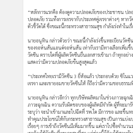
•
อินโดจีน
“หลักการแรกคือ ต้องดูความปลอดภัยของประชาชน ปลอดภัย
•
กองทุนรวม
ปลอดภัย รวมทั้งการเจรจากับประเทศคู่เจรจาต่างๆ หากวัคซี
•
Celeb Online
ตัวชี้วัดได้ ซึ่งขณะนี้กระทรวงสาธารณสุข กำลังเร่งทำในเรื่อ
•
Factcheck
•
ญี่ปุ่น
นายอนุทิน กล่าวด้วยว่า ขณะนี้กำลังเร่งขึ้นทะเบียนวัคซี
•
News1
ของจอห์นสันแอนด์จอห์นสัน เท่ากับเรามีทางเลือกเพิ่มขึ้น อี
•
Gotomanager
วัคซีน ตราบใดที่ผู้ผลิตวัคซีนยื่นเอกสารเข้ามา ถ้าทุกอย
แสดงว่ามีความปลอดภัยขั้นสูงสุดแล้ว
“ประเทศไทยเรามีวัคซีน 3 ยี่ห้อแล้ว ประกอบด้วย ซิโ
เจรจา และเขายอมขายวัคซีนให้ ก็ถือว่ามีความชอบธรรมที่
นายอนุทิน กล่าวอีกว่า ทุกบริษัทผลิตมาในช่วงภาวะฉุกเ
ภาวะฉุกเฉิน ความรับผิดชอบของผู้ผลิตมีจำกัด ผู้ที่จะม
ระบุว่า จะนำเข้ามาและไปฉีดที่ รพ.ใด มีการขอ และขึ้นทะเ
ทำคุณประโยชน์ให้กับกระทรวงสาธารณสุข เป็นการแบ่งเบาภ
เรื่อยๆ การเข้าถึงวัคซีนมีเพิ่มมากขึ้น แต่เราไปซื้อจำนวน