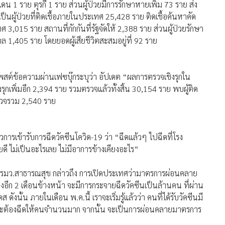
ดน 1 ราย ตุรกี 1 ราย ส่วนผู้ป่วยมีการรักษาหายเพิ่ม 73 ราย ส่ง
เป็นผู้ป่วยที่ติดเชื้อภายในประเทศ 25,428 ราย ติดเชื้อค้นหาคัด
3,015 ราย สถานที่กักกันที่รัฐจัดให้ 2,388 ราย ส่วนผู้ป่วยรักษา
 1,405 ราย โดยยอดผู้เสียชีวิตสะสมอยู่ที่ 92 ราย
ต์ข้อความผ่านเฟซบุ๊กระบุว่า อัปเดต “ผลการตรวจเชิงรุกใน
งรุกเพิ่มอีก 2,394 ราย รวมตรวจแล้วทั้งสิ้น 30,154 ราย พบผู้ติด
รวจรวม 2,540 ราย
ารเข้ารับการฉีดวัคซีนโควิด-19 ว่า “ฉีดแล้วๆ ไปฉีดที่โรง
ยดี ไม่เป็นอะไรเลย ไม่มีอาการข้างเคียงอะไร”
ละรมว.สาธารณสุข กล่าวถึง การเปิดประเทศว่ามาตรการผ่อนคลาย
ี้ถึงอีก 2 เดือนข้างหน้า จะมีการกระจายฉีดวัคซีนเป็นล้านคน ที่ผ่าน
นั้น ภายในเดือน พ.ค.นี้ เราจะเริ่มรู้แล้วว่า คนที่ได้รับวัคซีนมี
้ว่า จะต้องฉีดให้คนจำนวนมาก จากนั้น จะเป็นการผ่อนคลายมาตรการ