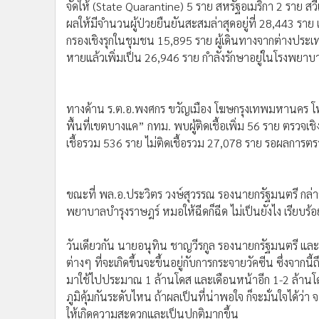
•
Management & HR
จัดให้ (State Quarantine) 5 ราย สหรัฐอเมริกา 2 ราย สวีเ
•
MGR Live
ผลให้มีจำนวนผู้ป่วยยืนยันสะสมล่าสุดอยู่ที่ 28,443 ราย 
กรองเชิงรุกในชุมชน 15,895 ราย ผู้เดินทางจากต่างประเทศ 
•
Infographic
หายแล้วเพิ่มเป็น 26,946 ราย กำลังรักษาอยู่ในโรงพยาบาล
•
การเมือง
•
ท่องเที่ยว
•
กีฬา
ทางด้าน ร.ต.อ.พงศกร ขวัญเมือง โฆษกรุงเทพมหานคร โพส
•
ต่างประเทศ
พื้นที่เขตบางแค” กทม. พบผู้ติดเชื้อเพิ่ม 56 ราย ตรวจเชิ
•
Special Scoop
เชื้อรวม 536 ราย ไม่ติดเชื้อรวม 27,078 ราย รอผลการต
•
เศรษฐกิจ-ธุรกิจ
•
จีน
ขณะที่ พล.อ.ประวิตร วงษ์สุวรรณ รองนายกรัฐมนตรี กล่าวก
•
ชุมชน-คุณภาพชีวิต
พยาบาลบำรุงราษฎร์ หมอให้ฉีดก็ฉีด ไม่เป็นยังไง เรียบร้อ
•
อาชญากรรม
•
Motoring
วันเดียวกัน นายอนุทิน ชาญวีรกูล รองนายกรัฐมนตรี แ
•
เกม
ต่างๆ ที่จะเกิดขึ้นจะขึ้นอยู่กับการกระจายวัคซีน ซึ่งจากน
•
วิทยาศาสตร์
มาใช้ไปประมาณ 1 ล้านโดส และเดือนหน้าอีก 1-2 ล้านโดส ดัง
•
SMEs
ภูมิคุ้มกันระดับไหน ถ้าผลเป็นที่น่าพอใจ ก็จะมั่นใจได
•
หุ้น
ให้เกิดความสะดวกและเป็นปกติมากขึ้น