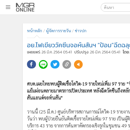
เลือกเครื่องมือท
•
หน้าหลัก
ค้นหา
•
ทันเหตุการณ์
หน้าหลัก
ผู้จัดการรายวัน
ข่าวปก
Google
•
ภาคใต้
อย.ไฟเขียววัคซีนจอห์นสันฯ “ป้อม”ฉีดฉลุ
•
ภูมิภาค
MGR Onl
เผยแพร่:
26 มี.ค. 2564 05:41
ปรับปรุง:
26 มี.ค. 2564 05:41
โดย:
•
Online Section
ค้นหาขั
•
บันเทิง
•
ผู้จัดการรายวัน
•
คอลัมนิสต์
ศบค.เผยไทยพบผู้ติดเชื้อโควิด-19 รายใหม่เพิ่ม 97 ราย “บ
•
ละคร
แย้มผ่อนคลายมาตรการเปิดประเทศ หลังฉีดวัคซีนถึงหลักล
•
CbizReview
สันแอนด์จอห์นสัน"
•
Cyber BIZ
•
ผู้จัดกวน
วานนี้ (25 มี.ค.) ศูนย์บริหารสถานการณ์โควิด-19 รา
•
Good health & Well-being
วันว่า พบผู้ป่วยยืนยันติดเชื้อรายใหม่เพิ่ม 97 ราย เป็
•
Green Innovation & SD
บริการ 43 ราย จากการค้นหาคัดกรองเชิงรุกในชุมชน 49 รา