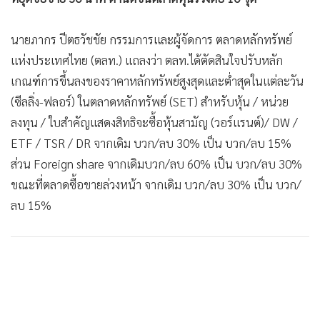
•
Good health & Well-being
•
Green Innovation & SD
นายภากร ปีตธวัชชัย กรรมการและผู้จัดการ ตลาดหลักทรัพย์
•
Management & HR
แห่งประเทศไทย (ตลท.) แถลงว่า ตลท.ได้ตัดสินใจปรับหลัก
•
MGR Live
เกณฑ์การขึ้นลงของราคาหลักทรัพย์สูงสุดและต่ำสุดในแต่ละวัน
•
Infographic
(ซีลลิ่ง-ฟลอร์) ในตลาดหลักทรัพย์ (SET) สำหรับหุ้น / หน่วย
•
การเมือง
ลงทุน / ใบสำคัญแสดงสิทธิจะซื้อหุ้นสามัญ (วอร์แรนต์)/ DW /
•
ท่องเที่ยว
ETF / TSR / DR จากเดิม บวก/ลบ 30% เป็น บวก/ลบ 15%
•
กีฬา
ส่วน Foreign share จากเดิมบวก/ลบ 60% เป็น บวก/ลบ 30%
•
ต่างประเทศ
ขณะที่ตลาดซื้อขายล่วงหน้า จากเดิม บวก/ลบ 30% เป็น บวก/
•
Special Scoop
ลบ 15%
•
เศรษฐกิจ-ธุรกิจ
•
จีน
•
ชุมชน-คุณภาพชีวิต
•
อาชญากรรม
•
Motoring