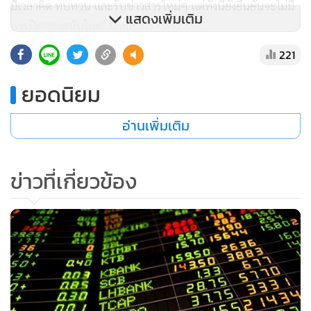
มีเวลาคิด ทบทวน และรับข่าวสารใหม่ๆ แต่ทั้งนี้ยังยืนยันจะไม่มี
แสดงเพิ่มเติม
การปิดตลาดหุ้นไทย" นายภากร กล่าว
221
ขณะที่ภาพรวมตลาดหุ้นไทย วานนี้ (10 มี.ค. ดัชนีตลาดหุ้นค่อน
ข้างผันผวน จากความกังวลการแพร่ระบาดเชื้อไวรัสโควิด-19
ยอดนิยม
โดยมีจุดต่ำสุดที่ 1,035.16 จุด สูงสุด 1,068.85 จุด ก่อนจะปิด
อ่านเพิ่มเติม
การซื้อขายที่ 1,035.17 จุด ลดลงจากวันก่อน 10.91 จุด หรือ
เปลี่ยนแปลง 1.04% มูลค่าการซื้อขาย 67,129.99 ล้านบาท นัก
ลงทุนต่างชาติ ยังคงขายสุทธิ 5,426.91 ล้านบาท นักลงทุน
ข่าวที่เกี่ยวข้อง
สถาบันในประเทศ ซื้อสุทธิ 2,702.02 ล้านบาท บัญชีบริษัทหลัก
ทรัพย์ซื้อสุทธิ 1,296.45 ล้านบาท และนักลงทุนในประเทศซื้อ
สุทธิ 1,428.44 ล้านบาท