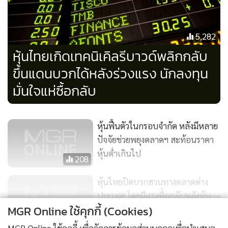
5,282
หุ้นไทยเกิดเทคนิเคิลรีบาวด์พลิกกลับ
ขึ้นแดนบวกได้หลังร่วงแรง นักลงทุน
มั่นใจแห่ซื้อกลับ
หุ้นฟื้นตัวในกรอบจำกัด หลังมีหลาย
ปัจจัยช่วยพยุงตลาดฯ สะท้อนราคา
หุ้นต่ำเกินไป
208
หุ้นไทยปิดบวกสวนทางตลาดต่าง
ประเทศ โดยมีแรงซื้อกลับหลังหุ้น
แสดงเพิ่มเติม
MGR Online ใช้คุกกี้ (Cookies)
ราคาถูก
1,502