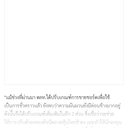
"แม้ช่วงที่ผ่านมา ตลท.ได้ปรับเกณฑ์การขายชอร์ตเพื่อใช้
เป็นการชั่วคราวแล้ว ยังพบว่าความผันผวนยังมีค่อนข้างมากอยู่
ดังนั้นจึงได้ปรับเกณฑ์เพิ่มเติมในอีก 2 ส่วน ซึ่งเชื่อว่าจะช่วย
ให้การปรับตัวลงของดัชนีตลาดหุ้นไทยช้าลง และทำให้นักลงทุน