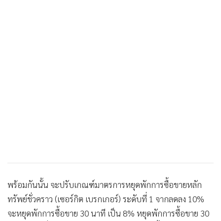
•
เกม
•
วิทยาศาสตร์
•
SMEs
•
หุ้น
•
อินโดจีน
•
กองทุนรวม
•
Celeb Online
•
Factcheck
•
ญี่ปุ่น
•
News1
•
Gotomanager
พร้อมกันนั้น จะปรับเกณฑ์มาตรการหยุดพักการซื้อขายหลัก
ทรัพย์ชั่วคราว (เซอร์กิต เบรกเกอร์) ระดับที่ 1 จากลดลง 10%
จะหยุดพักการซื้อขาย 30 นาที เป็น 8% หยุดพักการซื้อขาย 30