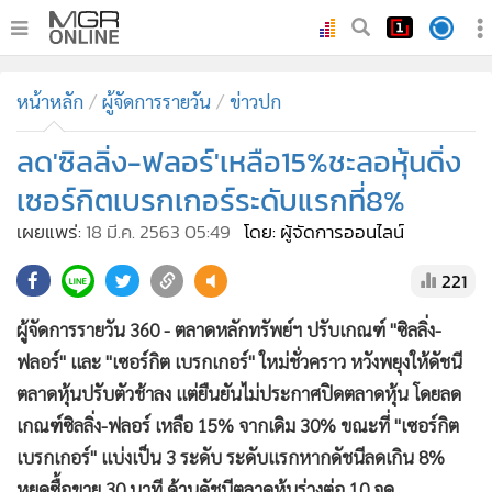
•
หน้าหลัก
หน้าหลัก
ผู้จัดการรายวัน
ข่าวปก
•
ทันเหตุการณ์
•
ลด'ซิลลิ่ง-ฟลอร์'เหลือ15%ชะลอหุ้นดิ่ง
ภาคใต้
•
ภูมิภาค
เซอร์กิตเบรกเกอร์ระดับแรกที่8%
•
Online Section
เผยแพร่:
18 มี.ค. 2563 05:49
โดย: ผู้จัดการออนไลน์
•
บันเทิง
221
•
ผู้จัดการรายวัน
•
คอลัมนิสต์
ผู้จัดการรายวัน 360 - ตลาดหลักทรัพย์ฯ ปรับเกณฑ์ "ซิลลิ่ง-
•
ละคร
ฟลอร์" และ "เซอร์กิต เบรกเกอร์" ใหม่ชั่วคราว หวังพยุงให้ดัชนี
•
CbizReview
ตลาดหุ้นปรับตัวช้าลง แต่ยืนยันไม่ประกาศปิดตลาดหุ้น โดยลด
•
Cyber BIZ
เกณฑ์ซิลลิ่ง-ฟลอร์ เหลือ 15% จากเดิม 30% ขณะที่ "เซอร์กิต
เบรกเกอร์" แบ่งเป็น 3 ระดับ ระดับแรกหากดัชนีลดเกิน 8%
•
ผู้จัดกวน
หยุดซื้อขาย 30 นาที ด้านดัชนีตลาดหุ้นร่วงต่อ 10 จุด