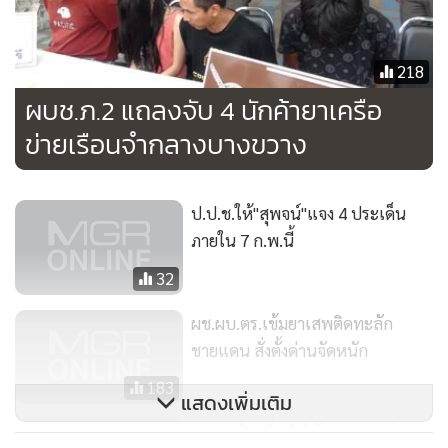
สถานเดียว เพราะเตือนห้ามยุ่งเกี่ยวผู้ค้าผู้เสพมานานแล้ว
218
ผบช.ภ.2 แถลงจับ 4 นักค้ายาเครือ
ข่ายเรือนจำกลางบางขวาง
ป.ป.ช.ให้"สุพจน์"แจง 4 ประเด็น
ภายใน 7 ก.พ.นี้
32
ผช.ผบ.ตร.เข้มยาเสพติดทะลัก
ชายแดน สั่งตั้งด่านจัดหนัก
183
แสดงเพิ่มเติม
ผบช.น.ไม่เชื่อคำให้การ"สุพจน์"ถูก