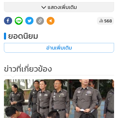
แสดงเพิ่มเติม
568
ยอดนิยม
อ่านเพิ่มเติม
ทั้งหมดให้การรับสารภาพว่า เป็นเครือข่ายของนายสุริยา หนูรุ่ง
นักโทษยาเสพติด เรือนจำกลางบางขวาง ที่เป็นนักค้ายาเสพติด
รายใหญ่ของ อ.ศรีราชา จ.ชลบุรี ที่โทรศัพท์สั่งการมา
ข่าวที่เกี่ยวข้อง
พล.ต.ท.ปัญญา กล่าวว่า ตนสั่งการให้ทำการยึดทรัพย์ นักค้าราย
นี้ เนื่องจากพบว่า ค้ายาเสพติดจนร่ำรวยผิดปกติ บ้านราคาหลัง
ละเกือบ 20 ล้านบาท นอกจากนี้ ระดมกวาดล้างยาเสพติดอย่าง
ต่อเนื่องทั้ง 8 จังหวัดภาคตะวันออก และหากทราบว่า ตำรวจราย
ใดเข้าไปเกี่ยวข้องกับ ขบวนการค้ายาเสพติดทั้งข้ามชาติ ทั้งราย
เล็กและรายใหญ่จะตั้งกรรมการสอบสวนพบว่าเกี่ยวข้อง ไล่ออก