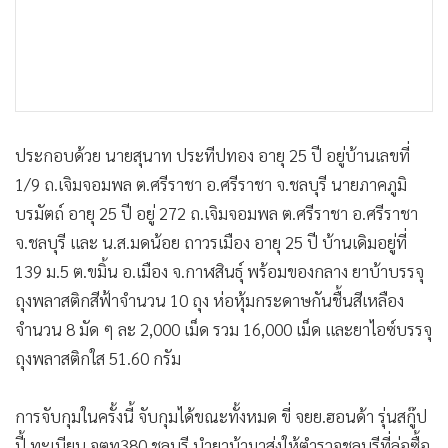
ประกอบด้วย นายสุนาท ประทีปทอง อายุ 25 ปี อยู่บ้านเลขที่
1/9 ถ.เจิมจอมพล ต.ศรีราชา อ.ศรีราชา จ.ชลบุรี นายภาคภูมิ
บรมัตถ์ อายุ 25 ปี อยู่ 272 ถ.เจิมจอมพล ต.ศรีราชา อ.ศรีราชา
จ.ชลบุรี และ น.ส.มดน้อย ถาวรเมือง อายุ 25 ปี บ้านเดิมอยู่ที่
139 ม.5 ต.ขมิ้น อ.เมือง จ.กาฬสินธุ์ พร้อมของกลาง ยาบ้าบรรจุ
ถุงพลาสติกสีฟ้าจำนวน 10 ถุง ห่อหุ้มกระดาษกันชื้นสีเหลือง
จำนวน 8 มัด ๆ ละ 2,000 เม็ด รวม 16,000 เม็ด และยาไอซ์บรรจุ
ถุงพลาสติกใส 51.60 กรัม
การจับกุมในครั้งนี้ จับกุมได้ขณะทั้งหมด ขี่ จยย.ฮอนด้า รุ่นสกู๊ป
ปี้ ทะเบียน จตท380 ชลบุรี นำยาบ้ามาส่งให้ตำรวจชลบุรีที่ล่อซื้อ