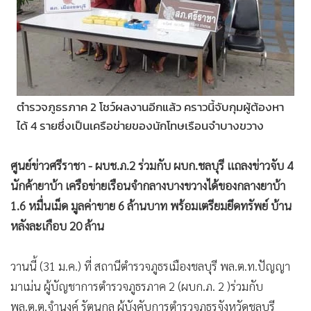
•
Good health & Well-being
•
Green Innovation & SD
•
Management & HR
•
MGR Live
•
Infographic
ตำรวจภูธรภาค 2 โชว์ผลงานอีกแล้ว คราวนี้จับกุมผู้ต้องหา
•
การเมือง
ได้ 4 รายซึ่งเป็นเครือข่ายของนักโทษเรือนจำบางขวาง
•
ท่องเที่ยว
•
กีฬา
ศูนย์ข่าวศรีราชา - ผบช.ภ.2 ร่วมกับ ผบก.ชลบุรี แถลงข่าวจับ 4
•
ต่างประเทศ
นักค้ายาบ้า เครือข่ายเรือนจำกลางบางขวางได้ของกลางยาบ้า
•
Special Scoop
1.6 หมื่นเม็ด มูลค่าขาย 6 ล้านบาท พร้อมเตรียมยึดทรัพย์ บ้าน
•
เศรษฐกิจ-ธุรกิจ
หลังละเกือบ 20 ล้าน
•
จีน
•
ชุมชน-คุณภาพชีวิต
วานนี้ (31 ม.ค.) ที่ สถานีตำรวจภูธรเมืองชลบุรี พล.ต.ท.ปัญญา
•
อาชญากรรม
มาเม่น ผู้บัญชาการตำรวจภูธรภาค 2 (ผบก.ภ. 2 )ร่วมกับ
•
Motoring
พล.ต.ต.จำนงค์ รัตนกุล ผู้บังคับการตำรวจภูธรจังหวัดชลบุรี