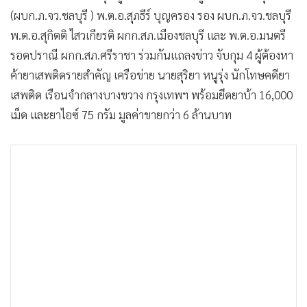
•
เกม
(ผบก.ภ.จว.ชลบุรี ) พ.ต.อ.สุภธีร์ บุญครอง รอง ผบก.ภ.จว.ชลบุรี
•
วิทยาศาสตร์
พ.ต.อ.สุกิตติ ไสวเกียรติ ผกก.สภ.เมืองชลบุรี และ พ.ต.อ.มนตรี
•
SMEs
รอดปราณี ผกก.สภ.ศรีราชา ร่วมกันแถลงข่าว จับกุม 4 ผู้ต้องหา
ค้ายาเสพติดรายสำคัญ เครือข่าย นายสุริยา หนูรุ่ง นักโทษคดียา
•
หุ้น
เสพติด เรือนจำกลางบางขวาง กรุงเทพฯ พร้อมยึดยาบ้า 16,000
•
อินโดจีน
เม็ด และยาไอซ์ 75 กรัม มูลค่าขายกว่า 6 ล้านบาท
•
กองทุนรวม
•
Celeb Online
•
Factcheck
•
ญี่ปุ่น
•
News1
•
Gotomanager