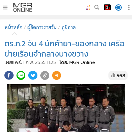
•
หน้าหลัก
หน้าหลัก
ผู้จัดการรายวัน
ภูมิภาค
•
ทันเหตุการณ์
•
ตร.ภ.2 จับ 4 นักค้ายา-ของกลาง เครือ
ภาคใต้
•
ภูมิภาค
ข่ายเรือนจำกลางบางขวาง
•
Online Section
เผยแพร่:
1 ก.พ. 2555 11:25
โดย: MGR Online
•
บันเทิง
568
•
ผู้จัดการรายวัน
•
คอลัมนิสต์
•
ละคร
•
CbizReview
•
Cyber BIZ
•
ผู้จัดกวน