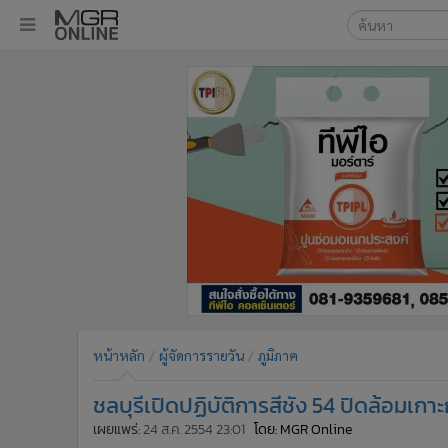
เลือกเครื่องมือท
•
หน้าหลัก
ค้นหา
•
ทันเหตุการณ์
Google
•
ภาคใต้
•
ภูมิภาค
MGR Onl
•
Online Section
ค้นหาขั
•
บันเทิง
•
ผู้จัดการรายวัน
•
คอลัมนิสต์
•
ละคร
•
CbizReview
•
Cyber BIZ
หน้าหลัก
ผู้จัดการรายวัน
ภูมิภาค
•
ผู้จัดกวน
ชลบุรีเปิดปฏิบัติการสีชัง 54 ปิดล้อมเก
•
Good health & Well-being
•
Green Innovation & SD
เผยแพร่:
24 ส.ค. 2554 23:01
โดย: MGR Online