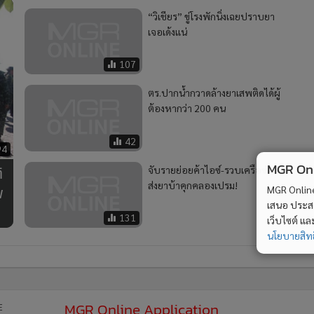
“วิเชียร” ขู่โรงพักนิ่งเฉยปราบยา
เจอเด้งแน่
107
ตร.ปากน้ำกวาดล้างยาเสพติดได้ผู้
ต้องหากว่า 200 คน
42
94
MGR Onli
ิ
จับรายย่อยค้าไอซ์-รวบเครือข่าย
ส่งยาบ้าคุกคลองเปรม!
พ
MGR Online 
เสนอ ประสบก
131
เว็บไซต์ แ
นโยบายสิทธ
MGR Online Application
E