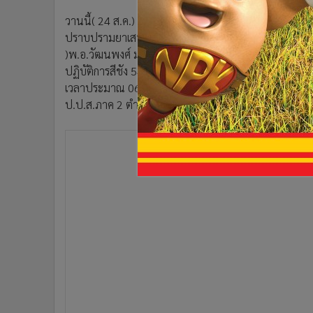
•
อินโดจีน
วานนี้( 24 ส.ค.) นายวิชิต ชาติไพสิฐ ผู้ว่าราชการจัง
•
กองทุนรวม
ปราบปรามยาเสพติด ภาค 2 (ป.ป.ส.ภาค 2) พล.ต.ต.ธเนตร์ 
•
Celeb Online
)พ.อ.วัฒนพงศ์ มหิพันธ์ หัวหน้ากลุ่มงาน กองอำนวยการ
•
Factcheck
ปฏิบัติการสีชัง 54 ปฏิบัติการจู่โจม ตรวจค้นจับกุมผู้กระท
•
ญี่ปุ่น
เวลาประมาณ 06.00 น. ซึ่งเป็นการสนธิกำลังของเจ้าหน
ป.ป.ส.ภาค 2 ตำรวจน้ำ กอ.รมน.จำนวน 302 นาย พร้อมส
•
News1
•
Gotomanager