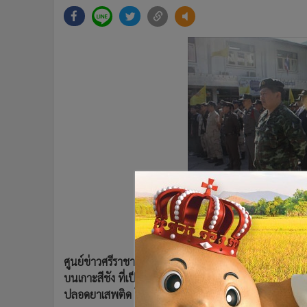
•
Management & HR
•
MGR Live
•
Infographic
•
การเมือง
•
ท่องเที่ยว
•
กีฬา
•
ต่างประเทศ
•
Special Scoop
•
เศรษฐกิจ-ธุรกิจ
•
จีน
•
ชุมชน-คุณภาพชีวิต
•
อาชญากรรม
•
Motoring
บางส่วนของเจ้าหน้าที่ที่สน
•
เกม
ศูนย์ข่าวศรีราชา - ผู้ว่าฯ ชลบุรีนำกำลังปฏิบัติการสีชัง 
•
วิทยาศาสตร์
บนเกาะสีชัง ที่เป็นพื้นที่นำร่องในการปราบปรามและแก้ไ
•
SMEs
ปลอดยาเสพติด โดยสามารถจับผู้ต้องหาได้ 22 คนและ
•
หุ้น