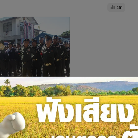
261
ธิกำลังตรวจค้น 20 จุดบนเกาะสีชัง
54 ปฏิบัติการจู่โจมตรวจค้นจับกุมผู้กระทำผิดกฎหมายในพื้นที่ 20 จุด
ขปัญหายาเสพติด โดยมุ่งหวังให้ “เกาะสีชัง” เป็นอำเภอสีขาว
ของกลางจำนวนมาก