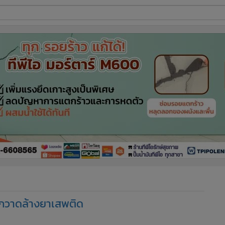
ี่ใช้
ine
้นสูง
าะกวาดล้างยาเสพติด