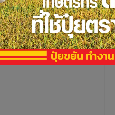
หวัดชลบุรี พร้อมด้วยนายอรรคพล สยมภาค ผอ.สำนักงานป้องกันและ
พิณเมืองงาม ผู้บังคับการตำรวจภูธรจ.ชลบุรี( ผบก.ภ.จว.ชลบุรี
รักษาความมั่นคงภายใน (กอ.รมน.)ชลบุรี ร่วมกันแถลงข่าวการ
ำผิดกฎหมาย ในพื้นที่อำเภอเกาะสีชัง จังหวัดชลบุรี 20 จุด ตั้งแต่
้าที่ฝ่ายปกครอง มณฑลทหารบกที่ 14(มทบ.14) ภ.จว.ชล.
ุนัขตำรวจ 6 ตัว