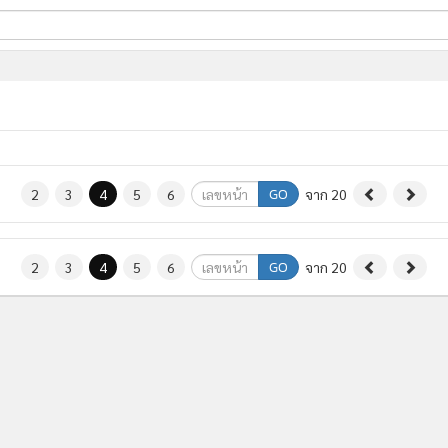
ี่ใช้
ine
้นสูง
GO
2
3
4
5
6
จาก 20
GO
2
3
4
5
6
จาก 20