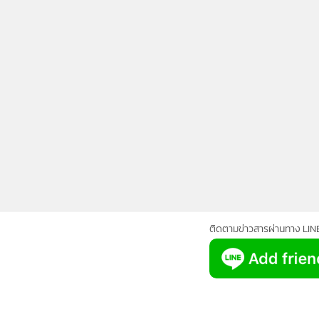
•
Management & HR
•
MGR Live
•
Infographic
•
การเมือง
•
ท่องเที่ยว
•
กีฬา
•
ต่างประเทศ
•
Special Scoop
•
เศรษฐกิจ-ธุรกิจ
•
จีน
•
ชุมชน-คุณภาพชีวิต
•
อาชญากรรม
ติดตามข่าวสารผ่านทาง LIN
•
Motoring
•
เกม
•
วิทยาศาสตร์
•
SMEs
•
หุ้น