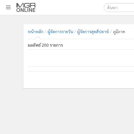
เลือกเครื่องมือท
•
หน้าหลัก
ค้นหา
•
ทันเหตุการณ์
หน้าหลัก
ผู้จัดการรายวัน
ผู้จัดการสุดสัปดาห์
ภูมิภาค
Google
•
ภาคใต้
ผลลัพธ์ 200 รายการ
•
ภูมิภาค
MGR Onl
•
Online Section
ค้นหาขั
•
บันเทิง
•
ผู้จัดการรายวัน
•
คอลัมนิสต์
•
ละคร
•
CbizReview
•
Cyber BIZ
•
ผู้จัดกวน
•
Good health & Well-being
•
Green Innovation & SD